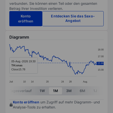
verbunden. Sie können einen Teil oder den gesamten
Betrag Ihrer Investition verlieren.
Konto
Entdecken Sie das Saxo-
Angebot
eröffnen
Diagramm
Chart
18.00
Line chart with 299 data points.
17.00
The chart has 1 X axis displaying categories.
05-Aug.-2026 19:30
16.00
15.99
TH:xnas
The chart has 1 Y axis displaying values. Data ranges 
Close
15.78
15.00
Juli
10
14
20
24
28
Aug.
End of interactive chart.
Tagesverlauf
1W
1M
3M
6M
1J
3J
Konto eröffnen
um Zugriff auf mehr Diagramm- und
Analyse-Tools zu erhalten.