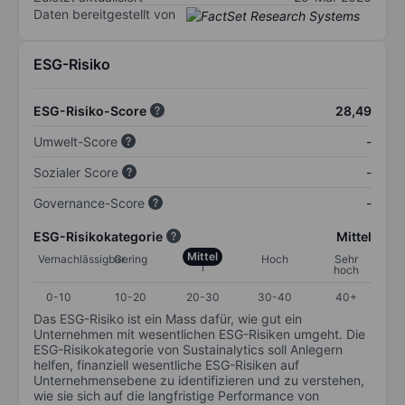
Daten bereitgestellt von
ESG-Risiko
ESG-Risiko-Score
28,49
Umwelt-Score
-
Sozialer Score
-
Governance-Score
-
ESG-Risikokategorie
Mittel
Mittel
Vernachlässigbar
Gering
Hoch
Sehr
hoch
0-10
10-20
20-30
30-40
40+
Das ESG-Risiko ist ein Mass dafür, wie gut ein
Unternehmen mit wesentlichen ESG-Risiken umgeht. Die
ESG-Risikokategorie von Sustainalytics soll Anlegern
helfen, finanziell wesentliche ESG-Risiken auf
Unternehmensebene zu identifizieren und zu verstehen,
wie sie sich auf die langfristige Performance von