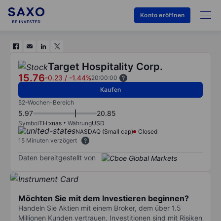
Konto eröffnen
Target Hospitality Corp.
15.76
-0.23
/
-1.44%
20:00:00
Kaufen
52-Wochen-Bereich
5.97
20.85
Symbol
TH:xnas
Währung
USD
NASDAQ (Small cap)
Closed
15 Minuten verzögert
Daten bereitgestellt von
Möchten Sie mit dem Investieren beginnen?
Handeln Sie Aktien mit einem Broker, dem über 1.5
Millionen Kunden vertrauen. Investitionen sind mit Risiken