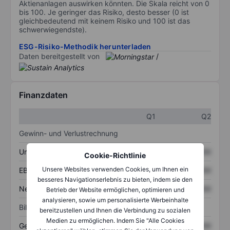
Aktienanlagen auswirken könnten. Die Skala reicht von 0
bis 100. Je geringer das Risiko, desto besser (0 ist
gleichbedeutend mit keinem Risiko und 100 ist das
schwerwiegendste).
ESG-Risiko-Methodik herunterladen
Daten bereitgestellt von
/
Finanzdaten
Q1
Q2
Gewinn- und Verlustrechnung
Umsatz
XXXXXXX
XXXXXXX
Cookie-Richtlinie
Unsere Websites verwenden Cookies, um Ihnen ein
EBITDA
XXXXXXX
XXXXXXX
besseres Navigationserlebnis zu bieten, indem sie den
Nettoeinkommen
XXXXXXX
XXXXXXX
Betrieb der Website ermöglichen, optimieren und
analysieren, sowie um personalisierte Werbeinhalte
Bilanz
bereitzustellen und Ihnen die Verbindung zu sozialen
Medien zu ermöglichen. Indem Sie "Alle Cookies
Gesamtvermögen
XXXXXXX
XXXXXXX