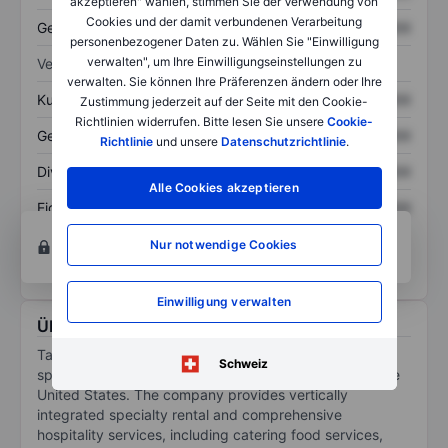
akzeptieren" wählen, stimmen Sie der Verwendung von
Cookies und der damit verbundenen Verarbeitung
Gesamtschulden
XXXXXXX
XXXXXXX
personenbezogener Daten zu. Wählen Sie "Einwilligung
verwalten", um Ihre Einwilligungseinstellungen zu
Verhältnisse
verwalten. Sie können Ihre Präferenzen ändern oder Ihre
Kurs/Umsatz
XXXXXXX
XXXXXXX
Zustimmung jederzeit auf der Seite mit den Cookie-
Richtlinien widerrufen. Bitte lesen Sie unsere
Cookie-
Gewinn je Aktie
XXXXXXX
XXXXXXX
Richtlinie
und unsere
Datenschutzrichtlinie
.
Dividende je Aktie
XXXXXXX
XXXXXXX
Alle Cookies akzeptieren
Eigenkapitalrendite
XXXXXXX
XXXXXXX
Konto eröffnen
um Zugriff auf mehr Diagramm-
Nur notwendige Cookies
und Analyse-Tools zu erhalten.
Einwilligung verwalten
Über Target Hospitality Corp.
Target Hospitality Corp is a vertically integrated
Schweiz
specialty rental and hospitality services company in the
United States. The company provides vertically
integrated specialty rental and comprehensive
hospitality services, including catering food services,