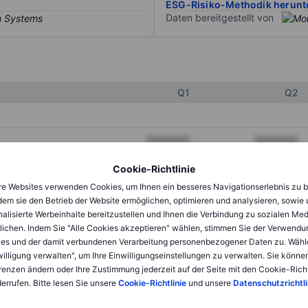
ESG-Risiko-Methodik herunt
Daten bereitgestellt von
Q1
Q2
XXXXXXX
XXXXXXX
XXXXXXX
XXXXXXX
Cookie-Richtlinie
e Websites verwenden Cookies, um Ihnen ein besseres Navigationserlebnis zu b
XXXXXXX
XXXXXXX
dem sie den Betrieb der Website ermöglichen, optimieren und analysieren, sowie
alisierte Werbeinhalte bereitzustellen und Ihnen die Verbindung zu sozialen Me
lichen. Indem Sie "Alle Cookies akzeptieren" wählen, stimmen Sie der Verwendu
XXXXXXX
XXXXXXX
es und der damit verbundenen Verarbeitung personenbezogener Daten zu. Wähl
willigung verwalten", um Ihre Einwilligungseinstellungen zu verwalten. Sie können
XXXXXXX
XXXXXXX
renzen ändern oder Ihre Zustimmung jederzeit auf der Seite mit den Cookie-Richt
errufen. Bitte lesen Sie unsere
Cookie-Richtlinie
und unsere
Datenschutzrichtli