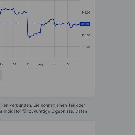
348.00
335.96
336.00
324.00
312.00
29
30
31
Aug.
4
5
Risiken verbunden. Sie können einen Teil oder
r Indikator für zukünftige Ergebnisse. Daten
n
.