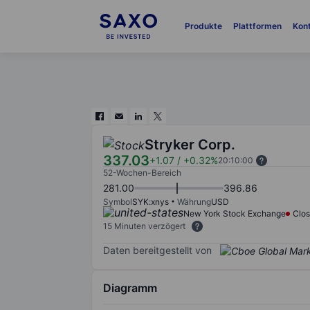
Produkte
Plattformen
Kon
Stryker Corp.
337.03
+1.07
/
+0.32%
20:10:00
52-Wochen-Bereich
281.00
396.86
Symbol
SYK:xnys
Währung
USD
New York Stock Exchange
Clo
15 Minuten verzögert
Daten bereitgestellt von
Diagramm
Chart