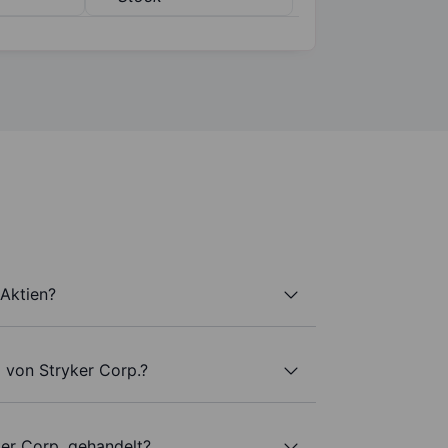
 Aktien?
 von Stryker Corp.?
ker Corp. gehandelt?