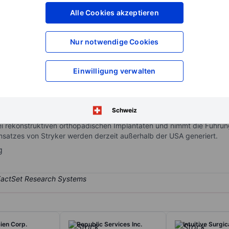
XXXXXXX
XXXXXXX
Alle Cookies akzeptieren
XXXXXXX
XXXXXXX
XXXXXXX
XXXXXXX
Nur notwendige Cookies
Konto eröffnen
um Zugriff auf mehr Di
XXXXXXX
XXXXXXX
Einwilligung verwalten
t eine Reihe von medizinischen Geräten, Instrumenten, Verbrauchsma
Schweiz
t- und Kniegelenkersatz, Endoskopiesysteme, OP-Ausstattungen, Emb
ei rekonstruktiven orthopädischen Implantaten und nimmt die Führun
satzes von Stryker werden derzeit außerhalb der USA generiert.
g
ien Corp.
Republic Services Inc.
Intuitive Surgica