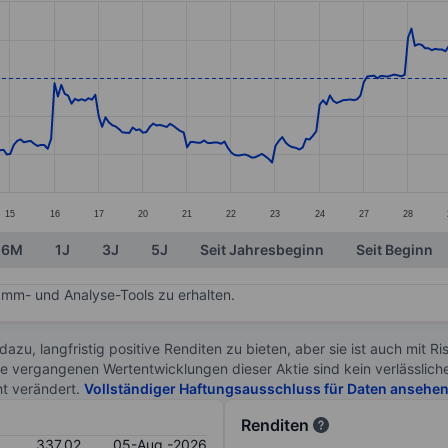
ories.
es. Data ranges from 308.61 to 352.38.
15
16
17
20
21
22
23
24
27
28
6M
1J
3J
5J
Seit Jahresbeginn
Seit Beginn
mm- und Analyse-Tools zu erhalten.
 dazu, langfristig positive Renditen zu bieten, aber sie ist auch mit 
ie vergangenen Wertentwicklungen dieser Aktie sind kein verlässliche
ht verändert.
Vollständiger Haftungsausschluss für Daten ansehe
Renditen
337.02
05-Aug.-2026