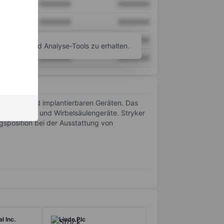
XXXXXXX
XXXXXXX
XXXXXXX
XXXXXXX
XXXXXXX
XXXXXXX
agramm- und Analyse-Tools zu erhalten.
XXXXXXX
XXXXXXX
terialien und implantierbaren Geräten. Das
olie-Spulen und Wirbelsäulengeräte. Stryker
gsposition bei der Ausstattung von
l Inc.
Linde Plc