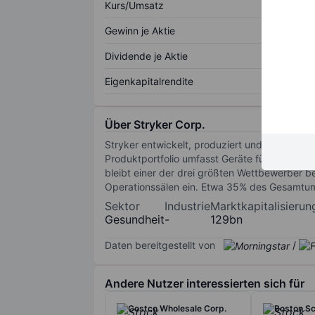
Kurs/Umsatz
Gewinn je Aktie
Dividende je Aktie
Eigenkapitalrendite
Über Stryker Corp.
Stryker entwickelt, produziert und vermarkte
Produktportfolio umfasst Geräte für den Hüf
bleibt einer der drei größten Wettbewerber b
Operationssälen ein. Etwa 35% des Gesamtum
Sektor
Industrie
Marktkapitalisierun
Gesundheit
-
129bn
Daten bereitgestellt von
/
Andere Nutzer interessierten sich für
Costco Wholesale Corp.
Boston Sc