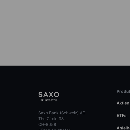
Produk
Aktien
Saxo Bank (Schweiz) AG
ETFs
The Circle 38
CH-8058
Anleih