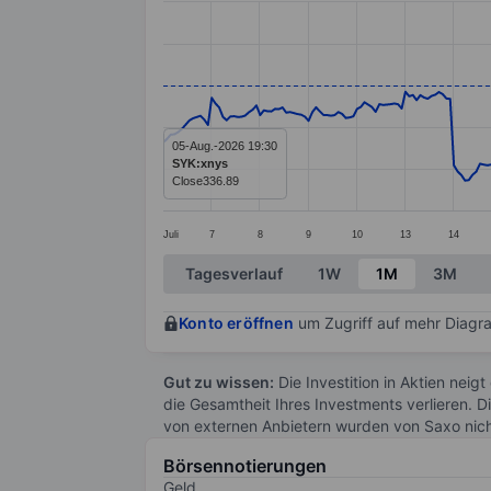
Line chart with 299 data points.
The chart has 1 X axis displaying categ
The chart has 1 Y axis displaying valu
05-Aug.-2026 19:30
SYK:xnys
Close
336.89
Juli
7
8
9
10
13
14
End of interactive chart.
Tagesverlauf
1W
1M
3M
Konto eröffnen
um Zugriff auf mehr Diagra
Gut zu wissen:
Die Investition in Aktien neigt
die Gesamtheit Ihres Investments verlieren. D
von externen Anbietern wurden von Saxo nic
Börsennotierungen
Geld