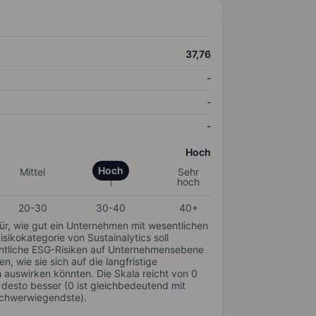
37,76
-
-
-
Hoch
Hoch
Mittel
Sehr
hoch
20-30
30-40
40+
für, wie gut ein Unternehmen mit wesentlichen
ikokategorie von Sustainalytics soll
sentliche ESG-Risiken auf Unternehmensebene
n, wie sie sich auf die langfristige
auswirken könnten. Die Skala reicht von 0
, desto besser (0 ist gleichbedeutend mit
schwerwiegendste).