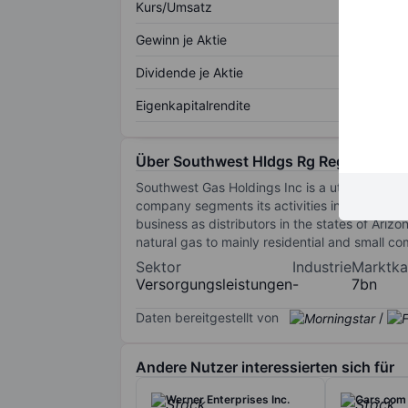
Kurs/Umsatz
Gewinn je Aktie
Dividende je Aktie
Eigenkapitalrendite
Über Southwest Hldgs Rg Registered 
Southwest Gas Holdings Inc is a utility compa
company segments its activities into natural
business as distributors in the states of Arizo
natural gas to mainly residential and small c
Sektor
Industrie
Marktkap
Versorgungsleistungen
-
7bn
Daten bereitgestellt von
/
Andere Nutzer interessierten sich für
Werner Enterprises Inc.
Cars.com 