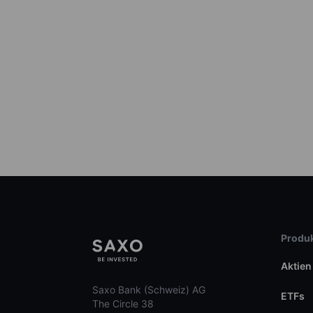
Produk
Aktien
Saxo Bank (Schweiz) AG
ETFs
The Circle 38