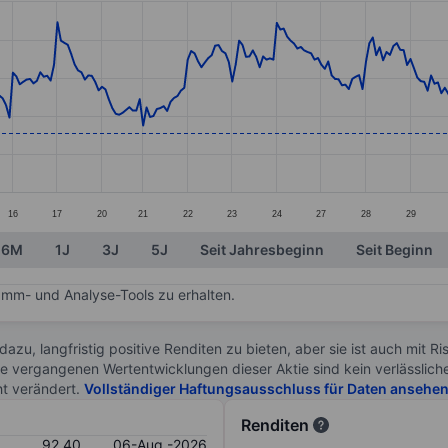
ories.
s. Data ranges from 88.98 to 94.16.
16
17
20
21
22
23
24
27
28
29
6M
1J
3J
5J
Seit Jahresbeginn
Seit Beginn
mm- und Analyse-Tools zu erhalten.
 dazu, langfristig positive Renditen zu bieten, aber sie ist auch mit 
ie vergangenen Wertentwicklungen dieser Aktie sind kein verlässliche
ht verändert.
Vollständiger Haftungsausschluss für Daten ansehe
Renditen
92.40
06-Aug.-2026