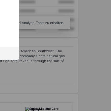
XXXXXXX
XXXXXXX
XXXXXXX
XXXXXXX
XXXXXXX
XXXXXXX
agramm- und Analyse-Tools zu erhalten.
XXXXXXX
XXXXXXX
ral gas in the American Southwest. The
ompasses the company's core natural gas
st Gas' total revenue through the sale of
Smith-Midland Corp