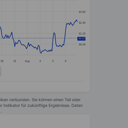
93.60
92.40
91.20
90.67
90.00
30
31
Aug.
4
5
6
Risiken verbunden. Sie können einen Teil oder
r Indikator für zukünftige Ergebnisse. Daten
n
.