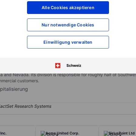
XXXXXXX
XXXXXXX
Alle Cookies akzeptieren
XXXXXXX
XXXXXXX
XXXXXXX
XXXXXXX
Nur notwendige Cookies
Konto eröffnen
um Zugriff auf mehr Di
XXXXXXX
XXXXXXX
Einwilligung verwalten
Shs
ny engaged in the purchasing, distributing, and transporting of natu
Schweiz
 gas distribution segment. The Natural gas distribution segment enc
na and Nevada. Its division is responsible for roughly half of Southwe
ommercial customers.
italisierung
Inc.
Acme United Corp.
SiriusPoint Ltd