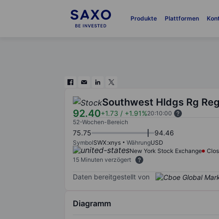
Produkte
Plattformen
Kon
Southwest Hldgs Rg Reg
92.40
+1.73
/
+1.91%
20:10:00
52-Wochen-Bereich
75.75
94.46
Symbol
SWX:xnys
Währung
USD
New York Stock Exchange
Clo
15 Minuten verzögert
Daten bereitgestellt von
Diagramm
Chart