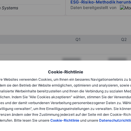
ESG-Risiko-Methodik herunt
Daten bereitgestellt von
Q1
Q2
XXXXXXX
XXXXXXX
XXXXXXX
XXXXXXX
Cookie-Richtlinie
e Websites verwenden Cookies, um Ihnen ein besseres Navigationserlebnis zu b
XXXXXXX
XXXXXXX
dem sie den Betrieb der Website ermöglichen, optimieren und analysieren, sowie
alisierte Werbeinhalte bereitzustellen und Ihnen die Verbindung zu sozialen Me
lichen. Indem Sie "Alle Cookies akzeptieren" wählen, stimmen Sie der Verwendu
XXXXXXX
XXXXXXX
es und der damit verbundenen Verarbeitung personenbezogener Daten zu. Wähl
willigung verwalten", um Ihre Einwilligungseinstellungen zu verwalten. Sie können
XXXXXXX
XXXXXXX
renzen ändern oder Ihre Zustimmung jederzeit auf der Seite mit den Cookie-Richt
errufen. Bitte lesen Sie unsere
Cookie-Richtlinie
und unsere
Datenschutzrichtli