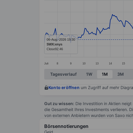
Line chart with 298 data points.
The chart has 1 X axis displaying categ
The chart has 1 Y axis displaying value
06-Aug.-2026 19:30
SWX:xnys
Close
92.46
Juli
8
9
10
13
14
15
End of interactive chart.
Tagesverlauf
1W
1M
3M
Konto eröffnen
um Zugriff auf mehr Diagra
Gut zu wissen:
Die Investition in Aktien neigt
die Gesamtheit Ihres Investments verlieren. D
von externen Anbietern wurden von Saxo nic
Börsennotierungen
Geld