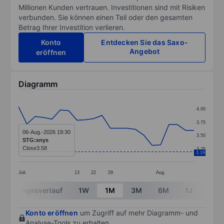
Millionen Kunden vertrauen. Investitionen sind mit Risiken
verbunden. Sie können einen Teil oder den gesamten
Betrag Ihrer Investition verlieren.
Konto
Entdecken Sie das Saxo-
Angebot
eröffnen
Diagramm
Chart
4.00
Line chart with 22 data points.
3.75
The chart has 1 X axis displaying categories.
06-Aug.-2026 19:30
3.50
STG:xnys
The chart has 1 Y axis displaying values. Data ranges 
Close
3.58
3.25
3.19
Juli
13
22
29
Aug.
End of interactive chart.
Tagesverlauf
1W
1M
3M
6M
1J
3J
Konto eröffnen
um Zugriff auf mehr Diagramm- und
Analyse-Tools zu erhalten.