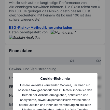
wie sie sich auf die langfristige Performance von
Aktienanlagen auswirken könnten. Die Skala reicht von 0
bis 100. Je geringer das Risiko, desto besser (0 ist
gleichbedeutend mit keinem Risiko und 100 ist das
schwerwiegendste).
ESG-Risiko-Methodik herunterladen
Daten bereitgestellt von
/
Finanzdaten
Q1
Q2
Gewinn- und Verlustrechnung
Umsatz
XXXXXXX
XXXXXXX
Cookie-Richtlinie
Unsere Websites verwenden Cookies, um Ihnen ein
EBITDA
XXXXXXX
XXXXXXX
besseres Navigationserlebnis zu bieten, indem sie den
Betrieb der Website ermöglichen, optimieren und
Nettoeinkommen
XXXXXXX
XXXXXXX
analysieren, sowie um personalisierte Werbeinhalte
Bilanz
bereitzustellen und Ihnen die Verbindung zu sozialen
Medien zu ermöglichen. Indem Sie "Alle Cookies