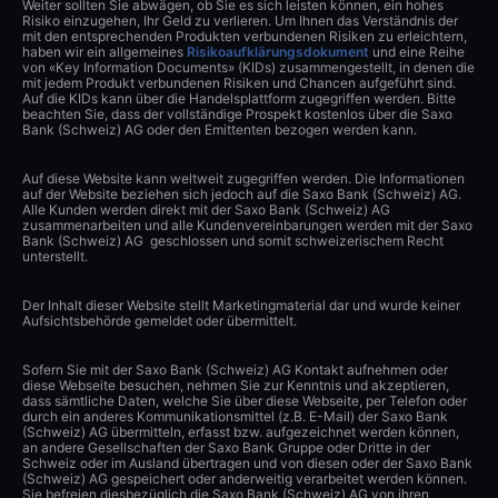
Weiter sollten Sie abwägen, ob Sie es sich leisten können, ein hohes
Risiko einzugehen, Ihr Geld zu verlieren. Um Ihnen das Verständnis der
mit den entsprechenden Produkten verbundenen Risiken zu erleichtern,
haben wir ein allgemeines
Risikoaufklärungsdokument
und eine Reihe
von «Key Information Documents» (KIDs) zusammengestellt, in denen die
mit jedem Produkt verbundenen Risiken und Chancen aufgeführt sind.
Auf die KIDs kann über die Handelsplattform zugegriffen werden. Bitte
beachten Sie, dass der vollständige Prospekt kostenlos über die Saxo
Bank (Schweiz) AG oder den Emittenten bezogen werden kann.
Auf diese Website kann weltweit zugegriffen werden. Die Informationen
auf der Website beziehen sich jedoch auf die Saxo Bank (Schweiz) AG.
Alle Kunden werden direkt mit der Saxo Bank (Schweiz) AG
zusammenarbeiten und alle Kundenvereinbarungen werden mit der Saxo
Bank (Schweiz) AG geschlossen und somit schweizerischem Recht
unterstellt.
Der Inhalt dieser Website stellt Marketingmaterial dar und wurde keiner
Aufsichtsbehörde gemeldet oder übermittelt.
Sofern Sie mit der Saxo Bank (Schweiz) AG Kontakt aufnehmen oder
diese Webseite besuchen, nehmen Sie zur Kenntnis und akzeptieren,
dass sämtliche Daten, welche Sie über diese Webseite, per Telefon oder
durch ein anderes Kommunikationsmittel (z.B. E-Mail) der Saxo Bank
(Schweiz) AG übermitteln, erfasst bzw. aufgezeichnet werden können,
an andere Gesellschaften der Saxo Bank Gruppe oder Dritte in der
Schweiz oder im Ausland übertragen und von diesen oder der Saxo Bank
(Schweiz) AG gespeichert oder anderweitig verarbeitet werden können.
Sie befreien diesbezüglich die Saxo Bank (Schweiz) AG von ihren