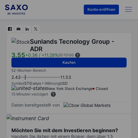
Konto eröffnen
Sunlands Tecnology Group -
ADR
3.55
+0.36
/
+11.29%
20:10:00
Kaufen
52-Wochen-Bereich
2.43
11.53
Symbol
STG:xnys
Währung
USD
New York Stock Exchange
Closed
15 Minuten verzögert
Daten bereitgestellt von
Möchten Sie mit dem Investieren beginnen?
Handeln Sie Aktien mit einem Broker, dem über 1.5