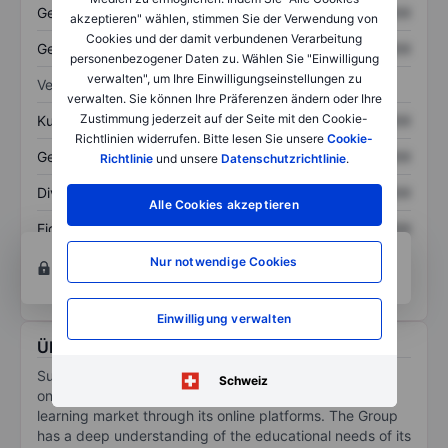
Gesamtvermögen
XXXXXXX
XXXXXXX
akzeptieren" wählen, stimmen Sie der Verwendung von
Cookies und der damit verbundenen Verarbeitung
Gesamtschulden
XXXXXXX
XXXXXXX
personenbezogener Daten zu. Wählen Sie "Einwilligung
verwalten", um Ihre Einwilligungseinstellungen zu
Verhältnisse
verwalten. Sie können Ihre Präferenzen ändern oder Ihre
Zustimmung jederzeit auf der Seite mit den Cookie-
Kurs/Umsatz
XXXXXXX
XXXXXXX
Richtlinien widerrufen. Bitte lesen Sie unsere
Cookie-
Gewinn je Aktie
XXXXXXX
XXXXXXX
Richtlinie
und unsere
Datenschutzrichtlinie
.
Dividende je Aktie
XXXXXXX
XXXXXXX
Alle Cookies akzeptieren
Eigenkapitalrendite
XXXXXXX
XXXXXXX
Konto eröffnen
um Zugriff auf mehr Diagramm-
Nur notwendige Cookies
und Analyse-Tools zu erhalten.
Einwilligung verwalten
Über Sunlands Tecnology Group - ADR
Sunlands Technology Group operates in China's adult
Schweiz
online education market and adult personal interest
learning market through its online platforms. The Group
has a deep understanding of the educational needs of its