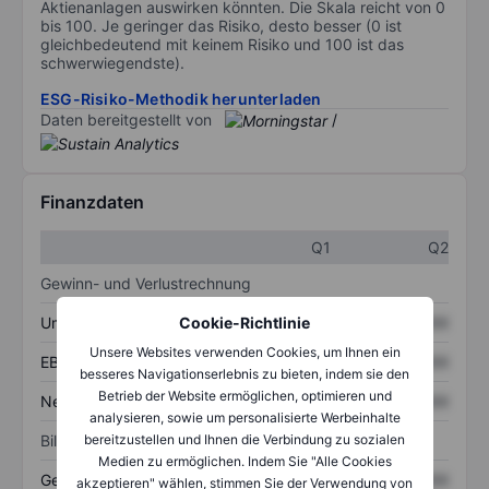
Aktienanlagen auswirken könnten. Die Skala reicht von 0
bis 100. Je geringer das Risiko, desto besser (0 ist
gleichbedeutend mit keinem Risiko und 100 ist das
schwerwiegendste).
ESG-Risiko-Methodik herunterladen
Daten bereitgestellt von
/
Finanzdaten
Q1
Q2
Gewinn- und Verlustrechnung
Umsatz
XXXXXXX
XXXXXXX
Cookie-Richtlinie
Unsere Websites verwenden Cookies, um Ihnen ein
EBITDA
XXXXXXX
XXXXXXX
besseres Navigationserlebnis zu bieten, indem sie den
Betrieb der Website ermöglichen, optimieren und
Nettoeinkommen
XXXXXXX
XXXXXXX
analysieren, sowie um personalisierte Werbeinhalte
Bilanz
bereitzustellen und Ihnen die Verbindung zu sozialen
Medien zu ermöglichen. Indem Sie "Alle Cookies
Gesamtvermögen
XXXXXXX
XXXXXXX
akzeptieren" wählen, stimmen Sie der Verwendung von