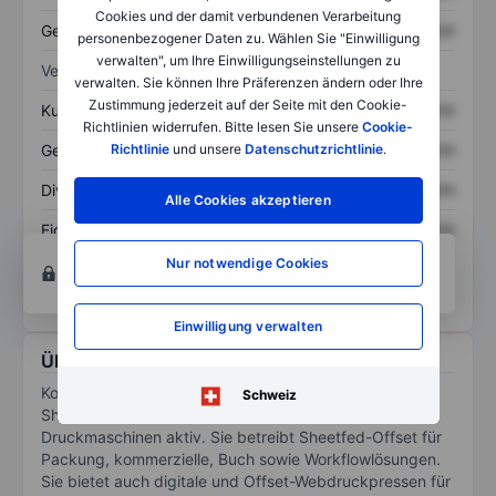
Cookies und der damit verbundenen Verarbeitung
Gesamtschulden
XXXXXXX
XXXXXXX
personenbezogener Daten zu. Wählen Sie "Einwilligung
verwalten", um Ihre Einwilligungseinstellungen zu
Verhältnisse
verwalten. Sie können Ihre Präferenzen ändern oder Ihre
Zustimmung jederzeit auf der Seite mit den Cookie-
Kurs/Umsatz
XXXXXXX
XXXXXXX
Richtlinien widerrufen. Bitte lesen Sie unsere
Cookie-
Gewinn je Aktie
XXXXXXX
XXXXXXX
Richtlinie
und unsere
Datenschutzrichtlinie
.
Dividende je Aktie
XXXXXXX
XXXXXXX
Alle Cookies akzeptieren
Eigenkapitalrendite
XXXXXXX
XXXXXXX
Konto eröffnen
um Zugriff auf mehr Diagramm-
Nur notwendige Cookies
und Analyse-Tools zu erhalten.
Einwilligung verwalten
Über Koenig & Bauer AG
Koenig & Bauer AG ist in Herstellung und Vertrieb von
Schweiz
Sheetfed-Offset-, digitale, Web-Offset- und speziellen
Druckmaschinen aktiv. Sie betreibt Sheetfed-Offset für
Packung, kommerzielle, Buch sowie Workflowlösungen.
Sie bietet auch digitale und Offset-Webdruckpressen für