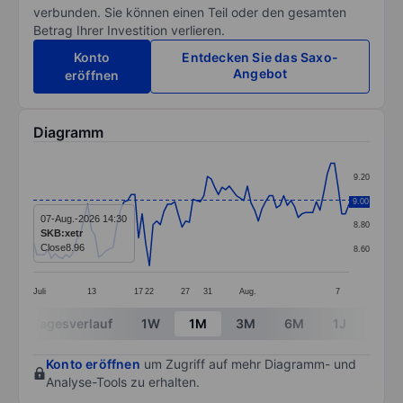
verbunden. Sie können einen Teil oder den gesamten
Betrag Ihrer Investition verlieren.
Konto
Entdecken Sie das Saxo-
Angebot
eröffnen
Diagramm
Chart
9.20
Line chart with 88 data points.
9.00
9.00
The chart has 1 X axis displaying categories.
07-Aug.-2026 14:30
8.80
SKB:xetr
The chart has 1 Y axis displaying values. Data ranges 
Close
8.96
8.60
Juli
13
17
22
27
31
Aug.
7
End of interactive chart.
Tagesverlauf
1W
1M
3M
6M
1J
3J
Konto eröffnen
um Zugriff auf mehr Diagramm- und
Analyse-Tools zu erhalten.