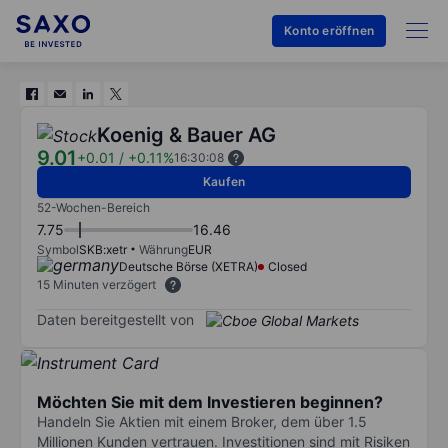
Konto eröffnen
Koenig & Bauer AG
9.01
+0.01
/
+0.11%
16:30:08
Kaufen
52-Wochen-Bereich
7.75
16.46
Symbol
SKB:xetr
Währung
EUR
Deutsche Börse (XETRA)
Closed
15 Minuten verzögert
Daten bereitgestellt von
Möchten Sie mit dem Investieren beginnen?
Handeln Sie Aktien mit einem Broker, dem über 1.5
Millionen Kunden vertrauen. Investitionen sind mit Risiken