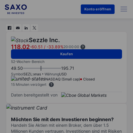
Konto eröffnen
Sezzle Inc.
118.02
-60.51
/
-33.89%
20:00:00
Kaufen
52-Wochen-Bereich
49.50
195.71
Symbol
SEZL:xnas
Währung
USD
NASDAQ (Small cap)
Closed
15 Minuten verzögert
Daten bereitgestellt von
Möchten Sie mit dem Investieren beginnen?
Handeln Sie Aktien mit einem Broker, dem über 1.5
Millionen Kunden vertrauen. Investitionen sind mit Risiken