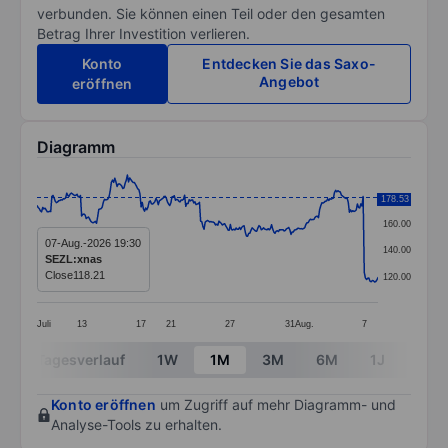
verbunden. Sie können einen Teil oder den gesamten
Betrag Ihrer Investition verlieren.
Konto
Entdecken Sie das Saxo-
Angebot
eröffnen
Diagramm
Chart
180.00
178.53
Line chart with 299 data points.
160.00
The chart has 1 X axis displaying categories.
07-Aug.-2026 19:30
140.00
SEZL:xnas
The chart has 1 Y axis displaying values. Data ranges 
Close
118.21
120.00
Juli
13
17
21
27
31
Aug.
7
End of interactive chart.
Tagesverlauf
1W
1M
3M
6M
1J
3J
Konto eröffnen
um Zugriff auf mehr Diagramm- und
Analyse-Tools zu erhalten.