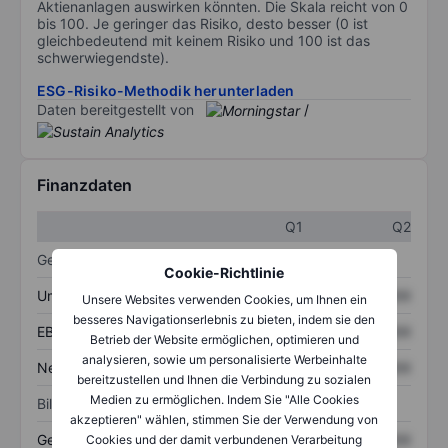
Aktienanlagen auswirken könnten. Die Skala reicht von 0
bis 100. Je geringer das Risiko, desto besser (0 ist
gleichbedeutend mit keinem Risiko und 100 ist das
schwerwiegendste).
ESG-Risiko-Methodik herunterladen
Daten bereitgestellt von
/
Finanzdaten
Q1
Q2
Gewinn- und Verlustrechnung
Cookie-Richtlinie
Umsatz
XXXXXXX
XXXXXXX
Unsere Websites verwenden Cookies, um Ihnen ein
besseres Navigationserlebnis zu bieten, indem sie den
EBITDA
XXXXXXX
XXXXXXX
Betrieb der Website ermöglichen, optimieren und
analysieren, sowie um personalisierte Werbeinhalte
Nettoeinkommen
XXXXXXX
XXXXXXX
bereitzustellen und Ihnen die Verbindung zu sozialen
Medien zu ermöglichen. Indem Sie "Alle Cookies
Bilanz
akzeptieren" wählen, stimmen Sie der Verwendung von
Gesamtvermögen
XXXXXXX
XXXXXXX
Cookies und der damit verbundenen Verarbeitung