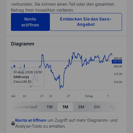
verbunden. Sie können einen Teil oder den gesamten
Betrag Ihrer Investition verlieren.
Konto
Entdecken Sie das Saxo-
Angebot
eröffnen
Diagramm
Chart
185.00
183.05
Line chart with 298 data points.
180.00
The chart has 1 X axis displaying categories.
07-Aug.-2026 19:30
175.00
SAM:xnys
The chart has 1 Y axis displaying values. Data ranges
Close
186.55
170.00
Juli
13
17
21
27
31
Aug.
7
End of interactive chart.
Tagesverlauf
1W
1M
3M
6M
1J
3J
Konto eröffnen
um Zugriff auf mehr Diagramm- und
Analyse-Tools zu erhalten.