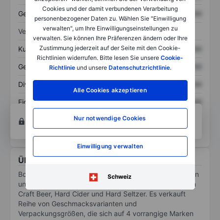
Cookies und der damit verbundenen Verarbeitung
Gesamtschulden
XXXXXXX
XXXXXXX
personenbezogener Daten zu. Wählen Sie "Einwilligung
verwalten", um Ihre Einwilligungseinstellungen zu
Verhältnisse
verwalten. Sie können Ihre Präferenzen ändern oder Ihre
Zustimmung jederzeit auf der Seite mit den Cookie-
Kurs/Umsatz
XXXXXXX
XXXXXXX
Richtlinien widerrufen. Bitte lesen Sie unsere
Cookie-
Gewinn je Aktie
XXXXXXX
XXXXXXX
Richtlinie
und unsere
Datenschutzrichtlinie
.
Dividende je Aktie
XXXXXXX
XXXXXXX
Alle Cookies akzeptieren
Eigenkapitalrendite
XXXXXXX
XXXXXXX
Konto eröffnen
um Zugriff auf mehr Diagramm-
Nur notwendige Cookies
und Analyse-Tools zu erhalten.
Einwilligung verwalten
Über Boston Beer Company Inc.
Boston Beer ist führend in U.S. High-End-Malzgetränken
Schweiz
und angrenzenden Kategorien mit starken Positionen in
Craft Beer, Hard Cider und Hard Seltzer. Es verkauft
Reihe von Geschmacksvarianten und
Verpackungsgrößen, die sich auf 4 vorrangige Marken