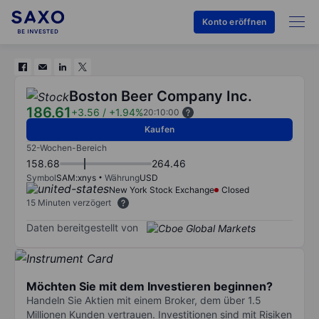
Konto eröffnen
Boston Beer Company Inc.
186.61
+3.56
/
+1.94%
20:10:00
Kaufen
52-Wochen-Bereich
158.68
264.46
Symbol
SAM:xnys
Währung
USD
New York Stock Exchange
Closed
15 Minuten verzögert
Daten bereitgestellt von
Möchten Sie mit dem Investieren beginnen?
Handeln Sie Aktien mit einem Broker, dem über 1.5
Millionen Kunden vertrauen. Investitionen sind mit Risiken