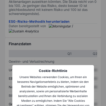
Aktienanlagen auswirken könnten. Die Skala reicht von 0
bis 100. Je geringer das Risiko, desto besser (0 ist
gleichbedeutend mit keinem Risiko und 100 ist das
schwerwiegendste).
ESG-Risiko-Methodik herunterladen
Daten bereitgestellt von
/
Finanzdaten
Q1
Q2
Gewinn- und Verlustrechnung
Umsatz
XXXXXXX
XXXXXXX
Cookie-Richtlinie
Unsere Websites verwenden Cookies, um Ihnen ein
EBITDA
XXXXXXX
XXXXXXX
besseres Navigationserlebnis zu bieten, indem sie den
Betrieb der Website ermöglichen, optimieren und
Nettoeinkommen
XXXXXXX
XXXXXXX
analysieren, sowie um personalisierte Werbeinhalte
Bilanz
bereitzustellen und Ihnen die Verbindung zu sozialen
Medien zu ermöglichen. Indem Sie "Alle Cookies
Gesamtvermögen
XXXXXXX
XXXXXXX
akzeptieren" wählen, stimmen Sie der Verwendung von