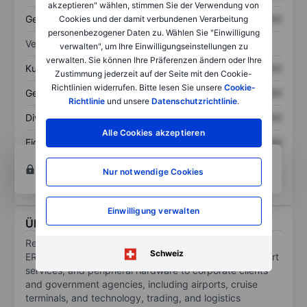
akzeptieren" wählen, stimmen Sie der Verwendung von
Gesamtschulden
XXXXXXX
XXXXXXX
Cookies und der damit verbundenen Verarbeitung
personenbezogener Daten zu. Wählen Sie "Einwilligung
Verhältnisse
verwalten", um Ihre Einwilligungseinstellungen zu
verwalten. Sie können Ihre Präferenzen ändern oder Ihre
Kurs/Umsatz
XXXXXXX
XXXXXXX
Zustimmung jederzeit auf der Seite mit den Cookie-
Richtlinien widerrufen. Bitte lesen Sie unsere
Cookie-
Gewinn je Aktie
XXXXXXX
XXXXXXX
Richtlinie
und unsere
Datenschutzrichtlinie
.
Dividende je Aktie
XXXXXXX
XXXXXXX
Alle Cookies akzeptieren
Eigenkapitalrendite
XXXXXXX
XXXXXXX
Konto eröffnen
um Zugriff auf mehr Diagramm-
Nur notwendige Cookies
und Analyse-Tools zu erhalten.
Einwilligung verwalten
Über Republic Power Group Ltd
Republic Power Group Ltd is a provider of customized
Schweiz
ERP software solutions, consulting and technical support
services, and peripheral hardware to corporate clients
and government agencies, including airports, cruise
terminals, and technology, trading, and logistics