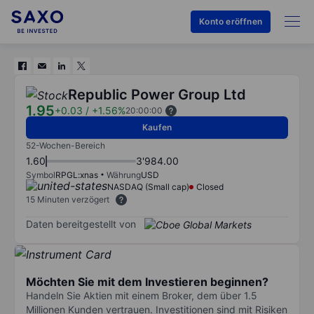
Konto eröffnen
Republic Power Group Ltd
1.95
+0.03
/
+1.56%
20:00:00
Kaufen
52-Wochen-Bereich
1.60
3'984.00
Symbol
RPGL:xnas
Währung
USD
NASDAQ (Small cap)
Closed
15 Minuten verzögert
Daten bereitgestellt von
Möchten Sie mit dem Investieren beginnen?
Handeln Sie Aktien mit einem Broker, dem über 1.5
Millionen Kunden vertrauen. Investitionen sind mit Risiken