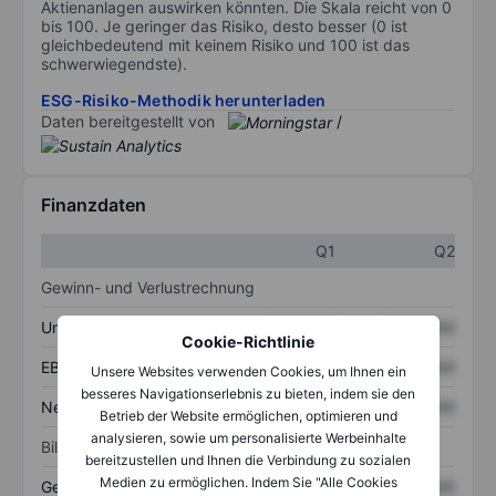
Aktienanlagen auswirken könnten. Die Skala reicht von 0
bis 100. Je geringer das Risiko, desto besser (0 ist
gleichbedeutend mit keinem Risiko und 100 ist das
schwerwiegendste).
ESG-Risiko-Methodik herunterladen
Daten bereitgestellt von
/
Finanzdaten
Q1
Q2
Gewinn- und Verlustrechnung
Umsatz
XXXXXXX
XXXXXXX
Cookie-Richtlinie
EBITDA
XXXXXXX
XXXXXXX
Unsere Websites verwenden Cookies, um Ihnen ein
besseres Navigationserlebnis zu bieten, indem sie den
Nettoeinkommen
XXXXXXX
XXXXXXX
Betrieb der Website ermöglichen, optimieren und
analysieren, sowie um personalisierte Werbeinhalte
Bilanz
bereitzustellen und Ihnen die Verbindung zu sozialen
Medien zu ermöglichen. Indem Sie "Alle Cookies
Gesamtvermögen
XXXXXXX
XXXXXXX