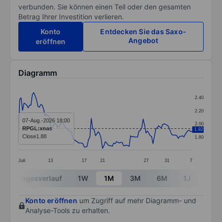
verbunden. Sie können einen Teil oder den gesamten
Betrag Ihrer Investition verlieren.
Konto
Entdecken Sie das Saxo-
Angebot
eröffnen
Diagramm
Chart
2.40
Line chart with 125 data points.
2.20
The chart has 1 X axis displaying categories.
07-Aug.-2026 18:00
2.00
RPGL:xnas
1.92
The chart has 1 Y axis displaying values. Data ranges 
Close
1.88
1.80
Juli
13
17
21
27
31
7
End of interactive chart.
Tagesverlauf
1W
1M
3M
6M
1J
3J
Konto eröffnen
um Zugriff auf mehr Diagramm- und
Analyse-Tools zu erhalten.