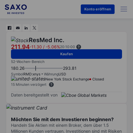
Konto eröffnen
ResMed Inc.
211.94
-11.30
/
-5.06%
20:10:00
Kaufen
52-Wochen-Bereich
180.26
293.81
Symbol
RMD:xnys
Währung
USD
New York Stock Exchange
Closed
15 Minuten verzögert
Daten bereitgestellt von
Möchten Sie mit dem Investieren beginnen?
Handeln Sie Aktien mit einem Broker, dem über 1.5
Millionen Kunden vertrauen. Investitionen sind mit Risiken