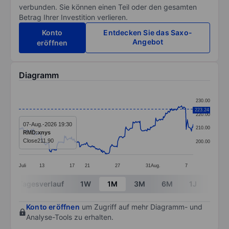
verbunden. Sie können einen Teil oder den gesamten
Betrag Ihrer Investition verlieren.
Konto
Entdecken Sie das Saxo-
Angebot
eröffnen
Diagramm
Chart
230.00
Line chart with 299 data points.
223.24
220.00
The chart has 1 X axis displaying categories.
07-Aug.-2026 19:30
210.00
RMD:xnys
The chart has 1 Y axis displaying values. Data ranges
Close
211.90
200.00
Juli
13
17
21
27
31
Aug.
7
End of interactive chart.
Tagesverlauf
1W
1M
3M
6M
1J
3J
Konto eröffnen
um Zugriff auf mehr Diagramm- und
Analyse-Tools zu erhalten.