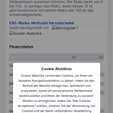
Aktienanlagen auswirken könnten. Die Skala reicht von 0
bis 100. Je geringer das Risiko, desto besser (0 ist
gleichbedeutend mit keinem Risiko und 100 ist das
schwerwiegendste).
ESG-Risiko-Methodik herunterladen
Daten bereitgestellt von
/
Finanzdaten
Q1
Q2
Gewinn- und Verlustrechnung
Cookie-Richtlinie
Umsatz
XXXXXXX
XXXXXXX
Unsere Websites verwenden Cookies, um Ihnen ein
besseres Navigationserlebnis zu bieten, indem sie den
EBITDA
XXXXXXX
XXXXXXX
Betrieb der Website ermöglichen, optimieren und
analysieren, sowie um personalisierte Werbeinhalte
Nettoeinkommen
XXXXXXX
XXXXXXX
bereitzustellen und Ihnen die Verbindung zu sozialen
Medien zu ermöglichen. Indem Sie "Alle Cookies
Bilanz
akzeptieren" wählen, stimmen Sie der Verwendung von
Gesamtvermögen
XXXXXXX
XXXXXXX
Cookies und der damit verbundenen Verarbeitung