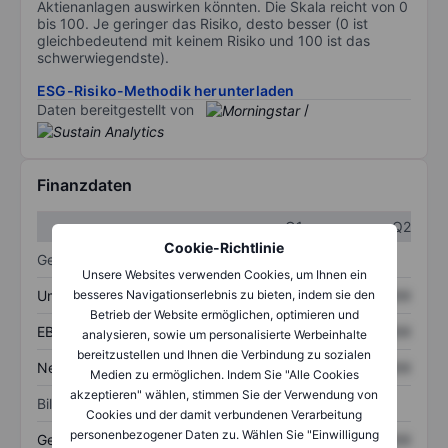
Aktienanlagen auswirken könnten. Die Skala reicht von 0
bis 100. Je geringer das Risiko, desto besser (0 ist
gleichbedeutend mit keinem Risiko und 100 ist das
schwerwiegendste).
ESG-Risiko-Methodik herunterladen
Daten bereitgestellt von
/
Finanzdaten
Q1
Q2
Cookie-Richtlinie
Gewinn- und Verlustrechnung
Unsere Websites verwenden Cookies, um Ihnen ein
Umsatz
XXXXXXX
XXXXXXX
besseres Navigationserlebnis zu bieten, indem sie den
Betrieb der Website ermöglichen, optimieren und
EBITDA
XXXXXXX
XXXXXXX
analysieren, sowie um personalisierte Werbeinhalte
bereitzustellen und Ihnen die Verbindung zu sozialen
Nettoeinkommen
XXXXXXX
XXXXXXX
Medien zu ermöglichen. Indem Sie "Alle Cookies
akzeptieren" wählen, stimmen Sie der Verwendung von
Bilanz
Cookies und der damit verbundenen Verarbeitung
personenbezogener Daten zu. Wählen Sie "Einwilligung
Gesamtvermögen
XXXXXXX
XXXXXXX