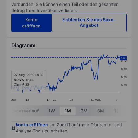
verbunden. Sie können einen Teil oder den gesamten
Betrag Ihrer Investition verlieren.
Konto
Entdecken Sie das Saxo-
Angebot
eröffnen
Diagramm
Chart
6.83
6.75
Line chart with 237 data points.
6.50
The chart has 1 X axis displaying categories.
07-Aug.-2026 19:30
6.25
RDNW:xnas
The chart has 1 Y axis displaying values. Data ranges 
Close
6.83
6.00
Juli
13
17
21
27
31
Aug.
7
End of interactive chart.
Tagesverlauf
1W
1M
3M
6M
1J
3J
Konto eröffnen
um Zugriff auf mehr Diagramm- und
Analyse-Tools zu erhalten.