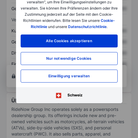
verwalten", um Ihre Einwilligungseinstellungen zu
Gesamtschulden
XXXXXXX
XXXXXXX
verwalten. Sie können Ihre Präferenzen ändern oder Ihre
Zustimmung jederzeit auf der Seite mit den Cookie-
Verhältnisse
Richtlinien widerrufen. Bitte lesen Sie unsere
Cookie-
Richtlinie
und unsere
Datenschutzrichtlinie
.
Kurs/Umsatz
XXXXXXX
XXXXXXX
Alle Cookies akzeptieren
Gewinn je Aktie
XXXXXXX
XXXXXXX
Dividende je Aktie
XXXXXXX
XXXXXXX
Nur notwendige Cookies
Eigenkapitalrendite
XXXXXXX
XXXXXXX
Konto eröffnen
um Zugriff auf mehr Diagramm-
Einwilligung verwalten
und Analyse-Tools zu erhalten.
Schweiz
Über RideNow Group Inc
RideNow Group Inc operates solely as a powersports
dealership group. Its offerings include new and pre-
owned vehicles such as motorcycles, all-terrain vehicles
(ATVs), side-by-side vehicles (SXS), and personal
watercraft (PWC). It also sells parts, apparel, and