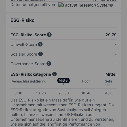
Daten bereitgestellt von
ESG-Risiko
ESG-Risiko-Score
29,79
Umwelt-Score
-
Sozialer Score
-
Governance-Score
-
ESG-Risikokategorie
Mittel
Mittel
Vernachlässigbar
Gering
Hoch
Sehr
hoch
0-10
10-20
20-30
30-40
40+
Das ESG-Risiko ist ein Mass dafür, wie gut ein
Unternehmen mit wesentlichen ESG-Risiken umgeht. Die
ESG-Risikokategorie von Sustainalytics soll Anlegern
helfen, finanziell wesentliche ESG-Risiken auf
Unternehmensebene zu identifizieren und zu verstehen,
wie sie sich auf die langfristige Performance von