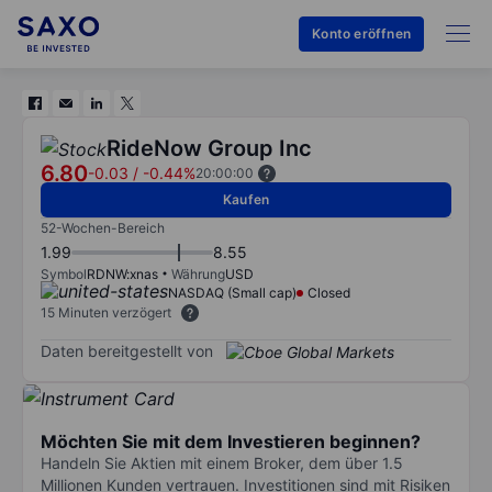
Konto eröffnen
RideNow Group Inc
6.80
-0.03
/
-0.44%
20:00:00
Kaufen
52-Wochen-Bereich
1.99
8.55
Symbol
RDNW:xnas
Währung
USD
NASDAQ (Small cap)
Closed
15 Minuten verzögert
Daten bereitgestellt von
Möchten Sie mit dem Investieren beginnen?
Handeln Sie Aktien mit einem Broker, dem über 1.5
Millionen Kunden vertrauen. Investitionen sind mit Risiken