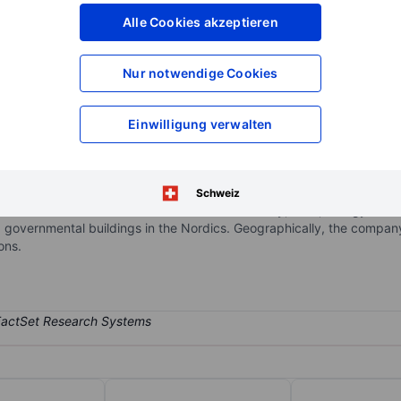
Alle Cookies akzeptieren
XXXXXXX
XXXXXXX
XXXXXXX
XXXXXXX
Konto eröffnen
um Zugriff auf mehr Di
Nur notwendige Cookies
XXXXXXX
XXXXXXX
Einwilligung verwalten
s and develops unlisted medium-and small-sized Nordic companies.
usiness segment; Construction & Services and Consumer. Majority of t
Schweiz
es maintenance of infrastructure within railway, road, energy solutio
nd governmental buildings in the Nordics. Geographically, the compan
ons.