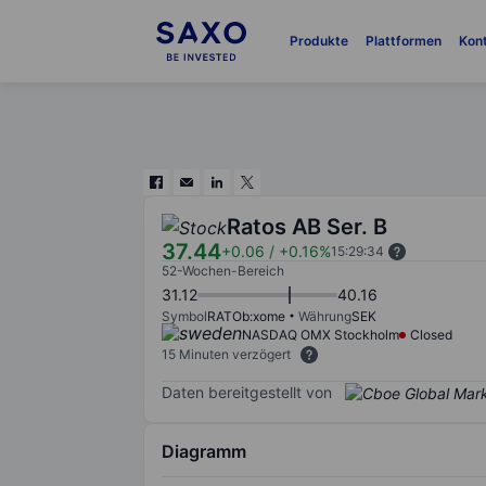
Produkte
Plattformen
Kon
Ratos AB Ser. B
37.44
+0.06
/
+0.16%
15:29:34
52-Wochen-Bereich
31.12
40.16
Symbol
RATOb:xome
Währung
SEK
NASDAQ OMX Stockholm
Closed
15 Minuten verzögert
Daten bereitgestellt von
Diagramm
Chart