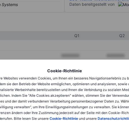
Daten bereitgestellt von
Q1
Q2
XXXXXXX
XXXXXXX
XXXXXXX
XXXXXXX
Cookie-Richtlinie
XXXXXXX
XXXXXXX
e Websites verwenden Cookies, um Ihnen ein besseres Navigationserlebnis zu b
dem sie den Betrieb der Website ermöglichen, optimieren und analysieren, sowie
alisierte Werbeinhalte bereitzustellen und Ihnen die Verbindung zu sozialen Me
lichen. Indem Sie "Alle Cookies akzeptieren" wählen, stimmen Sie der Verwendu
XXXXXXX
XXXXXXX
es und der damit verbundenen Verarbeitung personenbezogener Daten zu. Wähl
willigung verwalten", um Ihre Einwilligungseinstellungen zu verwalten. Sie können
XXXXXXX
XXXXXXX
renzen ändern oder Ihre Zustimmung jederzeit auf der Seite mit den Cookie-Richt
errufen. Bitte lesen Sie unsere
Cookie-Richtlinie
und unsere
Datenschutzrichtli
XXXXXXX
XXXXXXX