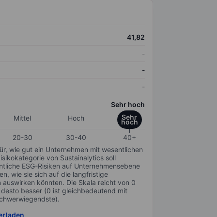
41,82
-
-
-
Sehr hoch
Sehr
Mittel
Hoch
hoch
20-30
30-40
40+
für, wie gut ein Unternehmen mit wesentlichen
ikokategorie von Sustainalytics soll
sentliche ESG-Risiken auf Unternehmensebene
n, wie sie sich auf die langfristige
auswirken könnten. Die Skala reicht von 0
, desto besser (0 ist gleichbedeutend mit
schwerwiegendste).
erladen