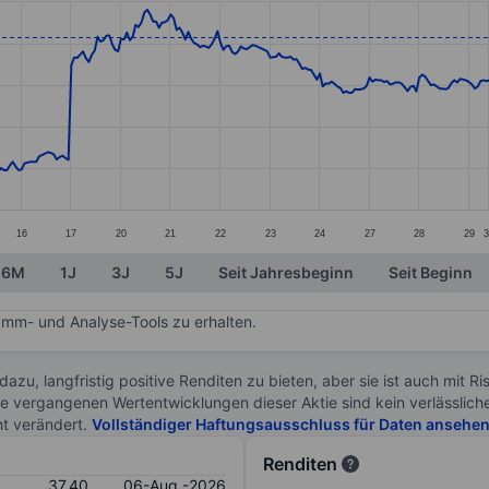
ories.
s. Data ranges from 32.7 to 38.18.
16
17
20
21
22
23
24
27
28
29
6M
1J
3J
5J
Seit Jahresbeginn
Seit Beginn
mm- und Analyse-Tools zu erhalten.
 dazu, langfristig positive Renditen zu bieten, aber sie ist auch mit 
ie vergangenen Wertentwicklungen dieser Aktie sind kein verlässliche
ht verändert.
Vollständiger Haftungsausschluss für Daten ansehe
Renditen
37.40
06-Aug.-2026