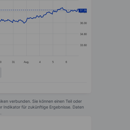
37.38
37.20
36.00
34.80
33.60
30
31
Aug.
4
5
6
Risiken verbunden. Sie können einen Teil oder
r Indikator für zukünftige Ergebnisse. Daten
n
.