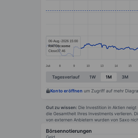
Line chart with 381 data points.
The chart has 1 X axis displaying categ
The chart has 1 Y axis displaying value
06-Aug.-2026 15:00
RATOb:xome
Close
37.46
Juli
8
9
10
13
14
15
End of interactive chart.
Tagesverlauf
1W
1M
3M
Konto eröffnen
um Zugriff auf mehr Diagra
Gut zu wissen:
Die Investition in Aktien neigt
die Gesamtheit Ihres Investments verlieren. D
von externen Anbietern wurden von Saxo nic
Börsennotierungen
Geld