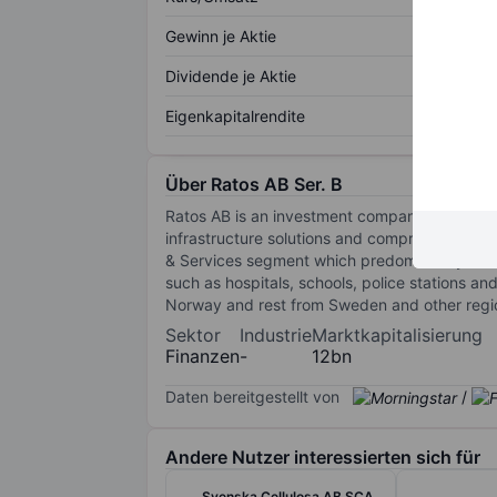
Gewinn je Aktie
Dividende je Aktie
Eigenkapitalrendite
Über Ratos AB Ser. B
Ratos AB is an investment company that own
infrastructure solutions and comprises two b
& Services segment which predominantly includ
such as hospitals, schools, police stations a
Norway and rest from Sweden and other regi
Sektor
Industrie
Marktkapitalisierung
Finanzen
-
12bn
Daten bereitgestellt von
/
Andere Nutzer interessierten sich für
Svenska Cellulosa AB SCA