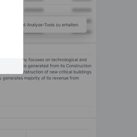
XXXXXXX
XXXXXXX
XXXXXXX
XXXXXXX
agramm- und Analyse-Tools zu erhalten.
XXXXXXX
XXXXXXX
 The company focuses on technological and
he revenue is generated from its Construction
ns, and construction of new critical buildings
y generates majority of its revenue from