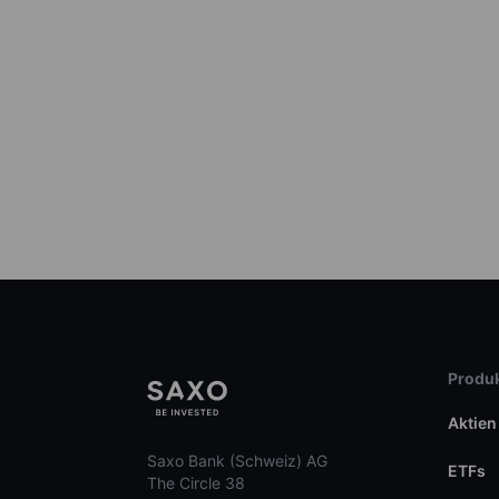
Produk
Aktien
Saxo Bank (Schweiz) AG
ETFs
The Circle 38