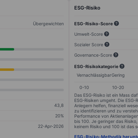
ESG-Risiko
Übergewichten
ESG-Risiko-Score
Umwelt-Score
Sozialer Score
Governance-Score
ESG-Risikokategorie
Vernachlässigbar
Gering
0-10
10-20
Das ESG-Risiko ist ein Mass da
ESG-Risiken umgeht. Die ESG-Ris
43,8
Anlegern helfen, finanziell we
zu identifizieren und zu verstehe
20%
Performance von Aktienanlagen 
bis 100. Je geringer das Risiko
22-Apr-2026
keinem Risiko und 100 ist das 
ESG-Risiko-Methodik herunt