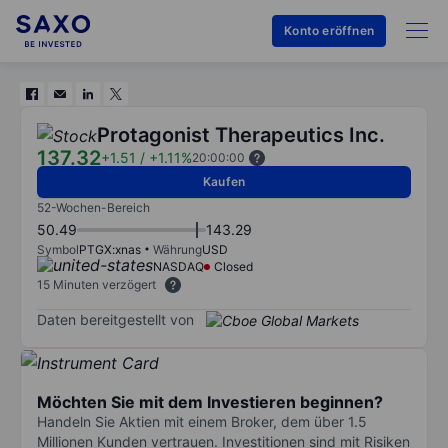
Konto eröffnen
Protagonist Therapeutics Inc.
137.32
+1.51
/
+1.11%
20:00:00
Kaufen
52-Wochen-Bereich
50.49
143.29
Symbol
PTGX:xnas
Währung
USD
NASDAQ
Closed
15 Minuten verzögert
Daten bereitgestellt von
Möchten Sie mit dem Investieren beginnen?
Handeln Sie Aktien mit einem Broker, dem über 1.5
Millionen Kunden vertrauen. Investitionen sind mit Risiken