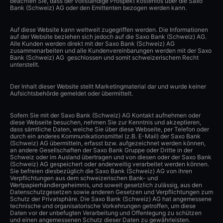
beachten Sie, dass der vollständige Prospekt kostenlos über die Saxo
Bank (Schweiz) AG oder den Emittenten bezogen werden kann.
Auf diese Website kann weltweit zugegriffen werden. Die Informationen
auf der Website beziehen sich jedoch auf die Saxo Bank (Schweiz) AG.
Alle Kunden werden direkt mit der Saxo Bank (Schweiz) AG
zusammenarbeiten und alle Kundenvereinbarungen werden mit der Saxo
Bank (Schweiz) AG geschlossen und somit schweizerischem Recht
unterstellt.
Der Inhalt dieser Website stellt Marketingmaterial dar und wurde keiner
Aufsichtsbehörde gemeldet oder übermittelt.
Sofern Sie mit der Saxo Bank (Schweiz) AG Kontakt aufnehmen oder
diese Webseite besuchen, nehmen Sie zur Kenntnis und akzeptieren,
dass sämtliche Daten, welche Sie über diese Webseite, per Telefon oder
durch ein anderes Kommunikationsmittel (z.B. E-Mail) der Saxo Bank
(Schweiz) AG übermitteln, erfasst bzw. aufgezeichnet werden können,
an andere Gesellschaften der Saxo Bank Gruppe oder Dritte in der
Schweiz oder im Ausland übertragen und von diesen oder der Saxo Bank
(Schweiz) AG gespeichert oder anderweitig verarbeitet werden können.
Sie befreien diesbezüglich die Saxo Bank (Schweiz) AG von ihren
Verpflichtungen aus dem schweizerischen Bank- und
Wertpapierhändlergeheimnis, und soweit gesetzlich zulässig, aus den
Datenschutzgesetzen sowie anderen Gesetzen und Verpflichtungen zum
Schutz der Privatsphäre. Die Saxo Bank (Schweiz) AG hat angemessene
technische und organisatorische Vorkehrungen getroffen, um diese
Daten vor der unbefugten Verarbeitung und Offenlegung zu schützen
und einen angemessenen Schutz dieser Daten zu gewährleisten.