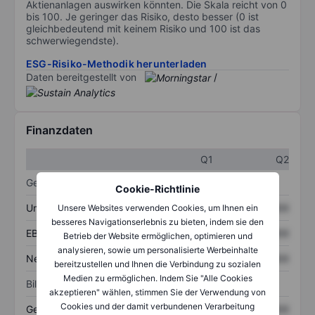
Aktienanlagen auswirken könnten. Die Skala reicht von 0
bis 100. Je geringer das Risiko, desto besser (0 ist
gleichbedeutend mit keinem Risiko und 100 ist das
schwerwiegendste).
ESG-Risiko-Methodik herunterladen
Daten bereitgestellt von
/
Finanzdaten
Q1
Q2
Gewinn- und Verlustrechnung
Cookie-Richtlinie
Umsatz
XXXXXXX
XXXXXXX
Unsere Websites verwenden Cookies, um Ihnen ein
besseres Navigationserlebnis zu bieten, indem sie den
EBITDA
XXXXXXX
XXXXXXX
Betrieb der Website ermöglichen, optimieren und
analysieren, sowie um personalisierte Werbeinhalte
Nettoeinkommen
XXXXXXX
XXXXXXX
bereitzustellen und Ihnen die Verbindung zu sozialen
Medien zu ermöglichen. Indem Sie "Alle Cookies
Bilanz
akzeptieren" wählen, stimmen Sie der Verwendung von
Cookies und der damit verbundenen Verarbeitung
Gesamtvermögen
XXXXXXX
XXXXXXX