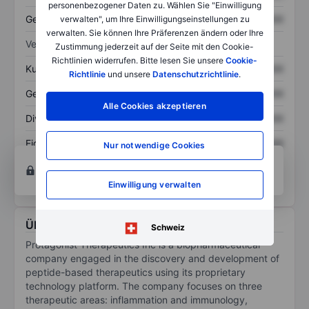
personenbezogener Daten zu. Wählen Sie "Einwilligung
Gesamtschulden
XXXXXXX
XXXXXXX
verwalten", um Ihre Einwilligungseinstellungen zu
verwalten. Sie können Ihre Präferenzen ändern oder Ihre
Verhältnisse
Zustimmung jederzeit auf der Seite mit den Cookie-
Richtlinien widerrufen. Bitte lesen Sie unsere
Cookie-
Kurs/Umsatz
XXXXXXX
XXXXXXX
Richtlinie
und unsere
Datenschutzrichtlinie
.
Gewinn je Aktie
XXXXXXX
XXXXXXX
Alle Cookies akzeptieren
Dividende je Aktie
XXXXXXX
XXXXXXX
Eigenkapitalrendite
XXXXXXX
XXXXXXX
Nur notwendige Cookies
Konto eröffnen
um Zugriff auf mehr Diagramm-
und Analyse-Tools zu erhalten.
Einwilligung verwalten
Über Protagonist Therapeutics Inc.
Schweiz
Protagonist Therapeutics Inc is a biopharmaceutical
company engaged in the discovery and development of
peptide-based therapeutics using its proprietary
technology platform. The company focuses on three
therapeutic areas: inflammation and immunology,