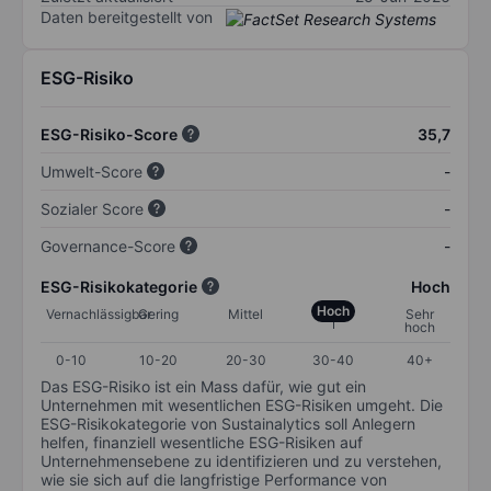
Daten bereitgestellt von
ESG-Risiko
ESG-Risiko-Score
35,7
Umwelt-Score
-
Sozialer Score
-
Governance-Score
-
ESG-Risikokategorie
Hoch
Hoch
Vernachlässigbar
Gering
Mittel
Sehr
hoch
0-10
10-20
20-30
30-40
40+
Das ESG-Risiko ist ein Mass dafür, wie gut ein
Unternehmen mit wesentlichen ESG-Risiken umgeht. Die
ESG-Risikokategorie von Sustainalytics soll Anlegern
helfen, finanziell wesentliche ESG-Risiken auf
Unternehmensebene zu identifizieren und zu verstehen,
wie sie sich auf die langfristige Performance von