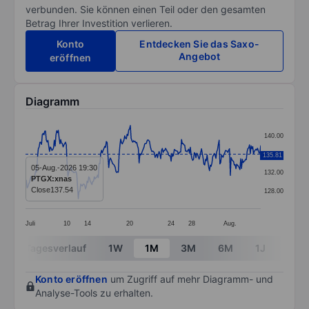
verbunden. Sie können einen Teil oder den gesamten
Betrag Ihrer Investition verlieren.
Konto
Entdecken Sie das Saxo-
Angebot
eröffnen
Diagramm
Chart
140.00
Line chart with 295 data points.
136.00
135.81
The chart has 1 X axis displaying categories.
05-Aug.-2026 19:30
132.00
PTGX:xnas
The chart has 1 Y axis displaying values. Data ranges 
Close
137.54
128.00
Juli
10
14
20
24
28
Aug.
End of interactive chart.
Tagesverlauf
1W
1M
3M
6M
1J
3J
Konto eröffnen
um Zugriff auf mehr Diagramm- und
Analyse-Tools zu erhalten.