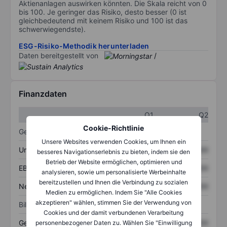
Aktienanlagen auswirken könnten. Die Skala reicht von 0
bis 100. Je geringer das Risiko, desto besser (0 ist
gleichbedeutend mit keinem Risiko und 100 ist das
schwerwiegendste).
ESG-Risiko-Methodik herunterladen
Daten bereitgestellt von
/
Finanzdaten
Q1
Q2
Cookie-Richtlinie
Gewinn- und Verlustrechnung
Unsere Websites verwenden Cookies, um Ihnen ein
Umsatz
XXXXXXX
XXXXXXX
besseres Navigationserlebnis zu bieten, indem sie den
Betrieb der Website ermöglichen, optimieren und
EBITDA
XXXXXXX
XXXXXXX
analysieren, sowie um personalisierte Werbeinhalte
bereitzustellen und Ihnen die Verbindung zu sozialen
Nettoeinkommen
XXXXXXX
XXXXXXX
Medien zu ermöglichen. Indem Sie "Alle Cookies
akzeptieren" wählen, stimmen Sie der Verwendung von
Bilanz
Cookies und der damit verbundenen Verarbeitung
Gesamtvermögen
XXXXXXX
XXXXXXX
personenbezogener Daten zu. Wählen Sie "Einwilligung