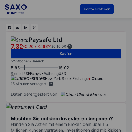
Konto eröffnen
Paysafe Ltd
7.32
-0.20
/
-2.66%
20:10:00
Kaufen
52-Wochen-Bereich
5.95
15.02
Symbol
PSFE:xnys
Währung
USD
New York Stock Exchange
Closed
15 Minuten verzögert
Daten bereitgestellt von
Möchten Sie mit dem Investieren beginnen?
Handeln Sie Aktien mit einem Broker, dem über 1.5
Millionen Kunden vertrauen. Investitionen sind mit Risiken