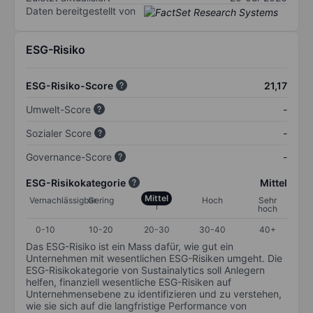
Daten bereitgestellt von
ESG-Risiko
ESG-Risiko-Score
21,17
Umwelt-Score
-
Sozialer Score
-
Governance-Score
-
ESG-Risikokategorie
Mittel
Mittel
Vernachlässigbar
Gering
Hoch
Sehr
hoch
0-10
10-20
20-30
30-40
40+
Das ESG-Risiko ist ein Mass dafür, wie gut ein
Unternehmen mit wesentlichen ESG-Risiken umgeht. Die
ESG-Risikokategorie von Sustainalytics soll Anlegern
helfen, finanziell wesentliche ESG-Risiken auf
Unternehmensebene zu identifizieren und zu verstehen,
wie sie sich auf die langfristige Performance von