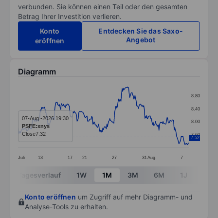
verbunden. Sie können einen Teil oder den gesamten
Betrag Ihrer Investition verlieren.
Konto
Entdecken Sie das Saxo-
Angebot
eröffnen
Diagramm
Chart
8.80
Line chart with 293 data points.
8.40
The chart has 1 X axis displaying categories.
07-Aug.-2026 19:30
8.00
PSFE:xnys
The chart has 1 Y axis displaying values. Data ranges 
Close
7.32
7.60
7.52
Juli
13
17
21
27
31
Aug.
7
End of interactive chart.
Tagesverlauf
1W
1M
3M
6M
1J
3J
Konto eröffnen
um Zugriff auf mehr Diagramm- und
Analyse-Tools zu erhalten.