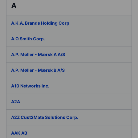
A
A.K.A. Brands Holding Corp
A.O.Smith Corp.
A.P. Møller - Mærsk A A/S
A.P. Møller - Mærsk B A/S
A10 Networks Inc.
A2A
A2Z Cust2Mate Solutions Corp.
AAK AB