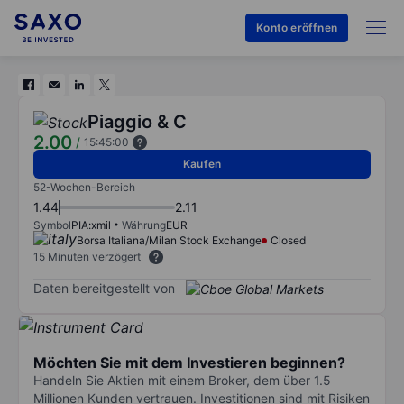
Konto eröffnen
Piaggio & C
2.00
/
15:45:00
Kaufen
52-Wochen-Bereich
1.44
2.11
Symbol
PIA:xmil
Währung
EUR
Borsa Italiana/Milan Stock Exchange
Closed
15 Minuten verzögert
Daten bereitgestellt von
Möchten Sie mit dem Investieren beginnen?
Handeln Sie Aktien mit einem Broker, dem über 1.5
Millionen Kunden vertrauen. Investitionen sind mit Risiken