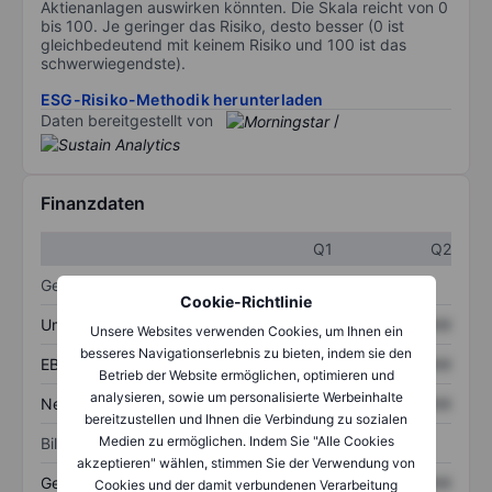
Aktienanlagen auswirken könnten. Die Skala reicht von 0
bis 100. Je geringer das Risiko, desto besser (0 ist
gleichbedeutend mit keinem Risiko und 100 ist das
schwerwiegendste).
ESG-Risiko-Methodik herunterladen
Daten bereitgestellt von
/
Finanzdaten
Q1
Q2
Gewinn- und Verlustrechnung
Cookie-Richtlinie
Umsatz
XXXXXXX
XXXXXXX
Unsere Websites verwenden Cookies, um Ihnen ein
besseres Navigationserlebnis zu bieten, indem sie den
EBITDA
XXXXXXX
XXXXXXX
Betrieb der Website ermöglichen, optimieren und
analysieren, sowie um personalisierte Werbeinhalte
Nettoeinkommen
XXXXXXX
XXXXXXX
bereitzustellen und Ihnen die Verbindung zu sozialen
Medien zu ermöglichen. Indem Sie "Alle Cookies
Bilanz
akzeptieren" wählen, stimmen Sie der Verwendung von
Gesamtvermögen
XXXXXXX
XXXXXXX
Cookies und der damit verbundenen Verarbeitung