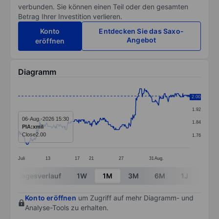
verbunden. Sie können einen Teil oder den gesamten
Betrag Ihrer Investition verlieren.
Konto
Entdecken Sie das Saxo-
Angebot
eröffnen
Diagramm
Chart
2.00
2.00
Line chart with 400 data points.
1.92
The chart has 1 X axis displaying categories.
06-Aug.-2026 15:30
1.84
PIA:xmil
The chart has 1 Y axis displaying values. Data ranges 
Close
2.00
1.76
Juli
13
17
21
27
31
Aug.
End of interactive chart.
Tagesverlauf
1W
1M
3M
6M
1J
3J
Konto eröffnen
um Zugriff auf mehr Diagramm- und
Analyse-Tools zu erhalten.