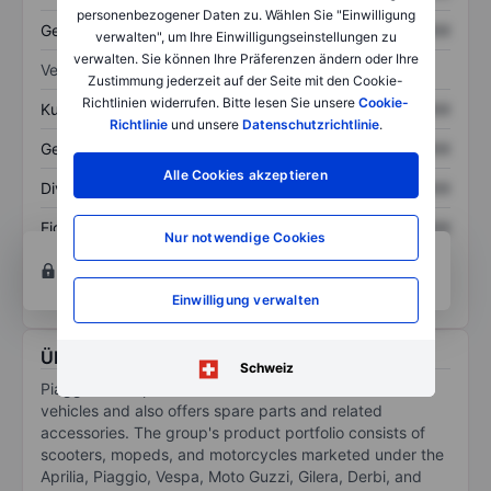
personenbezogener Daten zu. Wählen Sie "Einwilligung
Gesamtschulden
XXXXXXX
XXXXXXX
verwalten", um Ihre Einwilligungseinstellungen zu
verwalten. Sie können Ihre Präferenzen ändern oder Ihre
Verhältnisse
Zustimmung jederzeit auf der Seite mit den Cookie-
Richtlinien widerrufen. Bitte lesen Sie unsere
Cookie-
Kurs/Umsatz
XXXXXXX
XXXXXXX
Richtlinie
und unsere
Datenschutzrichtlinie
.
Gewinn je Aktie
XXXXXXX
XXXXXXX
Alle Cookies akzeptieren
Dividende je Aktie
XXXXXXX
XXXXXXX
Eigenkapitalrendite
XXXXXXX
XXXXXXX
Nur notwendige Cookies
Konto eröffnen
um Zugriff auf mehr Diagramm-
und Analyse-Tools zu erhalten.
Einwilligung verwalten
Über Piaggio & C
Schweiz
Piaggio & C. SpA is an Italian manufacturer of motor
vehicles and also offers spare parts and related
accessories. The group's product portfolio consists of
scooters, mopeds, and motorcycles marketed under the
Aprilia, Piaggio, Vespa, Moto Guzzi, Gilera, Derbi, and