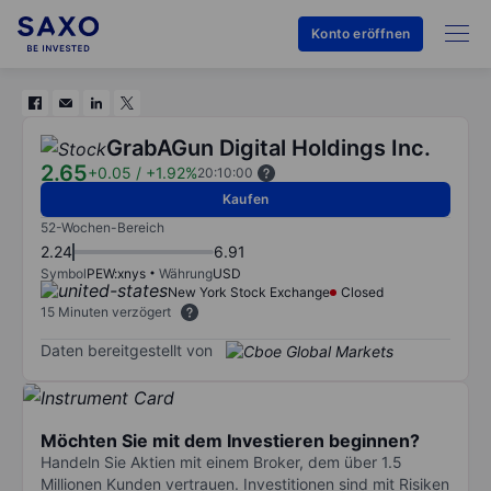
Konto eröffnen
GrabAGun Digital Holdings Inc.
2.65
+0.05
/
+1.92%
20:10:00
Kaufen
52-Wochen-Bereich
2.24
6.91
Symbol
PEW:xnys
Währung
USD
New York Stock Exchange
Closed
15 Minuten verzögert
Daten bereitgestellt von
Möchten Sie mit dem Investieren beginnen?
Handeln Sie Aktien mit einem Broker, dem über 1.5
Millionen Kunden vertrauen. Investitionen sind mit Risiken