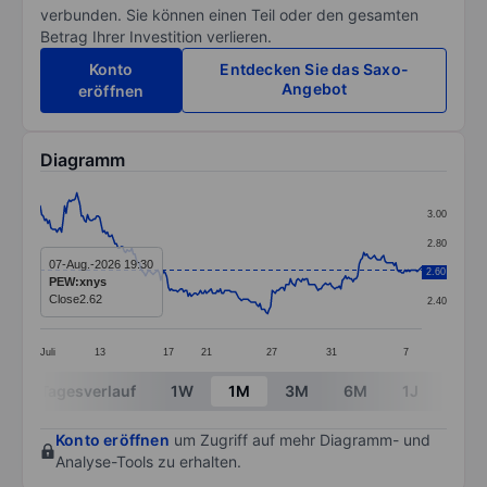
verbunden. Sie können einen Teil oder den gesamten
Betrag Ihrer Investition verlieren.
Konto
Entdecken Sie das Saxo-
Angebot
eröffnen
Diagramm
Chart
3.00
Line chart with 251 data points.
2.80
The chart has 1 X axis displaying categories.
07-Aug.-2026 19:30
2.60
2.60
PEW:xnys
The chart has 1 Y axis displaying values. Data ranges 
Close
2.62
2.40
Juli
13
17
21
27
31
7
End of interactive chart.
Tagesverlauf
1W
1M
3M
6M
1J
3J
Konto eröffnen
um Zugriff auf mehr Diagramm- und
Analyse-Tools zu erhalten.