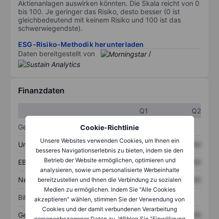
Aktienanlagen auswirken könnten. Die Skala reicht von 0
bis 100. Je geringer das Risiko, desto besser (0 ist
gleichbedeutend mit keinem Risiko und 100 ist das
schwerwiegendste).
ESG-Risiko-Methodik herunterladen
Daten bereitgestellt von
/
Finanzdaten
Q1
Q2
Gewinn- und Verlustrechnung
Cookie-Richtlinie
Unsere Websites verwenden Cookies, um Ihnen ein
Umsatz
XXXXXXX
XXXXXXX
besseres Navigationserlebnis zu bieten, indem sie den
Betrieb der Website ermöglichen, optimieren und
EBITDA
XXXXXXX
XXXXXXX
analysieren, sowie um personalisierte Werbeinhalte
Nettoeinkommen
XXXXXXX
XXXXXXX
bereitzustellen und Ihnen die Verbindung zu sozialen
Medien zu ermöglichen. Indem Sie "Alle Cookies
Bilanz
akzeptieren" wählen, stimmen Sie der Verwendung von
Cookies und der damit verbundenen Verarbeitung
Gesamtvermögen
XXXXXXX
XXXXXXX
personenbezogener Daten zu. Wählen Sie "Einwilligung