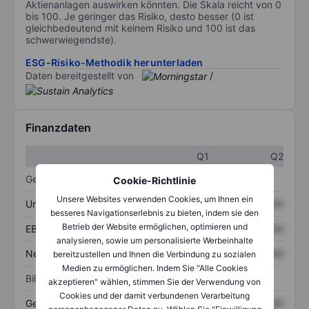
Aktienanlagen auswirken könnten. Die Skala reicht von 0
bis 100. Je geringer das Risiko, desto besser (0 ist
gleichbedeutend mit keinem Risiko und 100 ist das
schwerwiegendste).
ESG-Risiko-Methodik herunterladen
Daten bereitgestellt von
/
Finanzdaten
Q1
Q2
Gewinn- und Verlustrechnung
Cookie-Richtlinie
Unsere Websites verwenden Cookies, um Ihnen ein
Umsatz
XXXXXXX
XXXXXXX
besseres Navigationserlebnis zu bieten, indem sie den
Betrieb der Website ermöglichen, optimieren und
EBITDA
XXXXXXX
XXXXXXX
analysieren, sowie um personalisierte Werbeinhalte
Nettoeinkommen
XXXXXXX
XXXXXXX
bereitzustellen und Ihnen die Verbindung zu sozialen
Medien zu ermöglichen. Indem Sie "Alle Cookies
Bilanz
akzeptieren" wählen, stimmen Sie der Verwendung von
Cookies und der damit verbundenen Verarbeitung
Gesamtvermögen
XXXXXXX
XXXXXXX