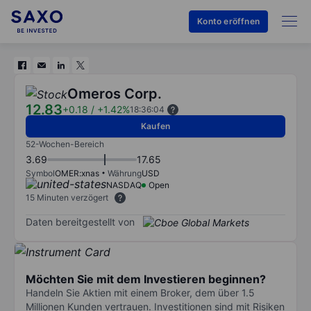
Konto eröffnen
Omeros Corp.
12.83
+0.18
/
+1.42%
18:36:04
Kaufen
52-Wochen-Bereich
3.69
17.65
Symbol
OMER:xnas
Währung
USD
NASDAQ
Open
15 Minuten verzögert
Daten bereitgestellt von
Möchten Sie mit dem Investieren beginnen?
Handeln Sie Aktien mit einem Broker, dem über 1.5
Millionen Kunden vertrauen. Investitionen sind mit Risiken