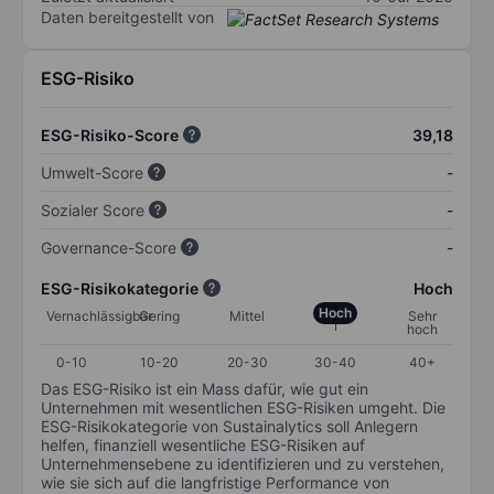
Daten bereitgestellt von
ESG-Risiko
ESG-Risiko-Score
39,18
Umwelt-Score
-
Sozialer Score
-
Governance-Score
-
ESG-Risikokategorie
Hoch
Hoch
Vernachlässigbar
Gering
Mittel
Sehr
hoch
0-10
10-20
20-30
30-40
40+
Das ESG-Risiko ist ein Mass dafür, wie gut ein
Unternehmen mit wesentlichen ESG-Risiken umgeht. Die
ESG-Risikokategorie von Sustainalytics soll Anlegern
helfen, finanziell wesentliche ESG-Risiken auf
Unternehmensebene zu identifizieren und zu verstehen,
wie sie sich auf die langfristige Performance von