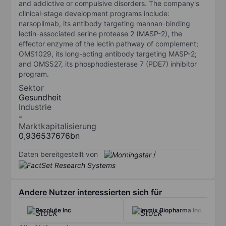
and addictive or compulsive disorders. The company's
clinical-stage development programs include:
narsoplimab, its antibody targeting mannan-binding
lectin-associated serine protease 2 (MASP-2), the
effector enzyme of the lectin pathway of complement;
OMS1029, its long-acting antibody targeting MASP-2;
and OMS527, its phosphodiesterase 7 (PDE7) inhibitor
program.
Sektor
Gesundheit
Industrie
-
Marktkapitalisierung
0,936537676bn
Daten bereitgestellt von
/
Andere Nutzer interessierten sich für
Rezolute Inc
Immix Biopharma Inc.