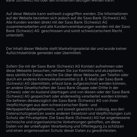
Bank (Schweiz) AG oder den Emittenten bezogen werden kann.
Auf diese Website kann weltweit zugegriffen werden. Die Informationen
auf der Website beziehen sich jedoch auf die Saxo Bank (Schweiz) AG.
Alle Kunden werden direkt mit der Saxo Bank (Schweiz) AG
zusammenarbeiten und alle Kundenvereinbarungen werden mit der Saxo
Bank (Schweiz) AG geschlossen und somit schweizerischem Recht
unterstellt.
Der Inhalt dieser Website stellt Marketingmaterial dar und wurde keiner
Aufsichtsbehörde gemeldet oder übermittelt.
Sofern Sie mit der Saxo Bank (Schweiz) AG Kontakt aufnehmen oder
diese Webseite besuchen, nehmen Sie zur Kenntnis und akzeptieren,
dass sämtliche Daten, welche Sie über diese Webseite, per Telefon oder
durch ein anderes Kommunikationsmittel (z.B. E-Mail) der Saxo Bank
(Schweiz) AG übermitteln, erfasst bzw. aufgezeichnet werden können,
an andere Gesellschaften der Saxo Bank Gruppe oder Dritte in der
Schweiz oder im Ausland übertragen und von diesen oder der Saxo Bank
(Schweiz) AG gespeichert oder anderweitig verarbeitet werden können.
Sie befreien diesbezüglich die Saxo Bank (Schweiz) AG von ihren
Verpflichtungen aus dem schweizerischen Bank- und
Wertpapierhändlergeheimnis, und soweit gesetzlich zulässig, aus den
Datenschutzgesetzen sowie anderen Gesetzen und Verpflichtungen zum
Schutz der Privatsphäre. Die Saxo Bank (Schweiz) AG hat angemessene
technische und organisatorische Vorkehrungen getroffen, um diese
Daten vor der unbefugten Verarbeitung und Offenlegung zu schützen
und einen angemessenen Schutz dieser Daten zu gewährleisten.