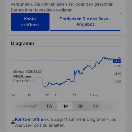
verbunden. Sie können einen Teil oder den gesamten
Betrag Ihrer Investition verlieren.
Konto
Entdecken Sie das Saxo-
Angebot
eröffnen
Diagramm
Chart
13.00
12.65
Line chart with 293 data points.
12.00
The chart has 1 X axis displaying categories.
06-Aug.-2026 18:30
11.00
OMER:xnas
The chart has 1 Y axis displaying values. Data ranges 
Close
12.83
10.00
Juli
13
17
21
27
31
Aug.
End of interactive chart.
Tagesverlauf
1W
1M
3M
6M
1J
3J
Konto eröffnen
um Zugriff auf mehr Diagramm- und
Analyse-Tools zu erhalten.