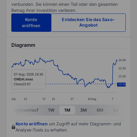
verbunden. Sie können einen Teil oder den gesamten
Betrag Ihrer Investition verlieren.
Konto
Entdecken Sie das Saxo-
Angebot
eröffnen
Diagramm
Chart
24.00
Line chart with 295 data points.
22.50
The chart has 1 X axis displaying categories.
07-Aug.-2026 19:30
21.00
OMDA:xnas
The chart has 1 Y axis displaying values. Data ranges 
Close
23.67
19.54
19.50
Juli
13
17
21
27
31
Aug.
7
End of interactive chart.
Tagesverlauf
1W
1M
3M
6M
1J
3J
Konto eröffnen
um Zugriff auf mehr Diagramm- und
Analyse-Tools zu erhalten.