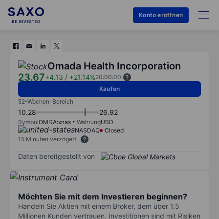
Konto eröffnen
Omada Health Incorporation
23.67
+4.13
/
+21.14%
20:00:00
Kaufen
52-Wochen-Bereich
10.28
26.92
Symbol
OMDA:xnas
Währung
USD
NASDAQ
Closed
15 Minuten verzögert
Daten bereitgestellt von
Möchten Sie mit dem Investieren beginnen?
Handeln Sie Aktien mit einem Broker, dem über 1.5
Millionen Kunden vertrauen. Investitionen sind mit Risiken