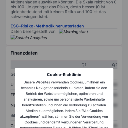
Aktienanlagen auswirken könnten. Die Skala reicht von 0
bis 100. Je geringer das Risiko, desto besser (0 ist
gleichbedeutend mit keinem Risiko und 100 ist das
schwerwiegendste).
ESG-Risiko-Methodik herunterladen
Daten bereitgestellt von
/
Finanzdaten
Q1
Q2
Gewinn- und Verlustrechnung
Cookie-Richtlinie
Unsere Websites verwenden Cookies, um Ihnen ein
Umsatz
XXXXXXX
XXXXXXX
besseres Navigationserlebnis zu bieten, indem sie den
Betrieb der Website ermöglichen, optimieren und
EBITDA
XXXXXXX
XXXXXXX
analysieren, sowie um personalisierte Werbeinhalte
Nettoeinkommen
XXXXXXX
XXXXXXX
bereitzustellen und Ihnen die Verbindung zu sozialen
Medien zu ermöglichen. Indem Sie "Alle Cookies
Bilanz
akzeptieren" wählen, stimmen Sie der Verwendung von
Cookies und der damit verbundenen Verarbeitung
Gesamtvermögen
XXXXXXX
XXXXXXX
personenbezogener Daten zu. Wählen Sie "Einwilligung