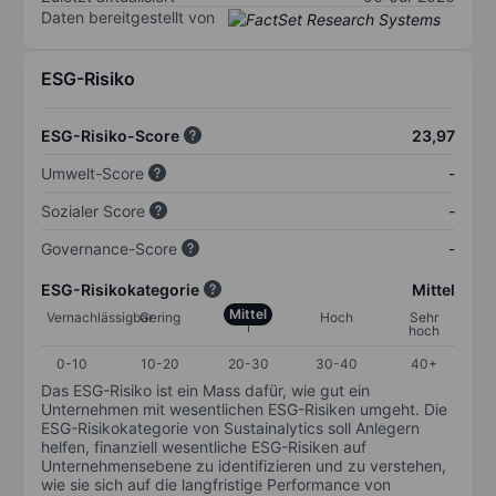
Daten bereitgestellt von
ESG-Risiko
ESG-Risiko-Score
23,97
Umwelt-Score
-
Sozialer Score
-
Governance-Score
-
ESG-Risikokategorie
Mittel
Mittel
Vernachlässigbar
Gering
Hoch
Sehr
hoch
0-10
10-20
20-30
30-40
40+
Das ESG-Risiko ist ein Mass dafür, wie gut ein
Unternehmen mit wesentlichen ESG-Risiken umgeht. Die
ESG-Risikokategorie von Sustainalytics soll Anlegern
helfen, finanziell wesentliche ESG-Risiken auf
Unternehmensebene zu identifizieren und zu verstehen,
wie sie sich auf die langfristige Performance von