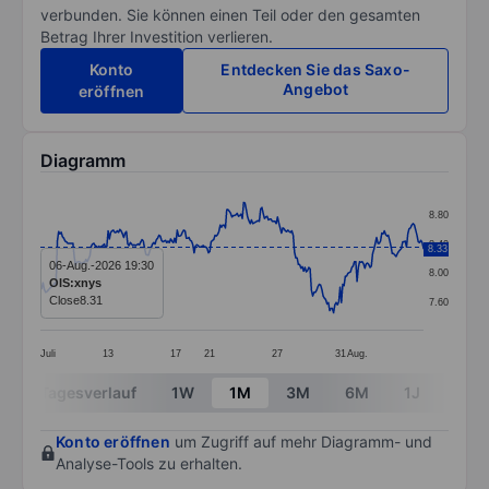
verbunden. Sie können einen Teil oder den gesamten
Betrag Ihrer Investition verlieren.
Konto
Entdecken Sie das Saxo-
Angebot
eröffnen
Diagramm
Chart
8.80
Line chart with 295 data points.
8.40
8.33
The chart has 1 X axis displaying categories.
06-Aug.-2026 19:30
8.00
OIS:xnys
The chart has 1 Y axis displaying values. Data ranges 
Close
8.31
7.60
Juli
13
17
21
27
31
Aug.
End of interactive chart.
Tagesverlauf
1W
1M
3M
6M
1J
3J
Konto eröffnen
um Zugriff auf mehr Diagramm- und
Analyse-Tools zu erhalten.