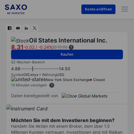
Konto eröffnen
Oil States International Inc.
8.31
-0.02
/
-0.24%
20:10:00
Kaufen
52-Wochen-Bereich
4.88
14.50
Symbol
OIS:xnys
Währung
USD
New York Stock Exchange
Closed
15 Minuten verzögert
Daten bereitgestellt von
Möchten Sie mit dem Investieren beginnen?
Handeln Sie Aktien mit einem Broker, dem über 1.5
Millionen Kunden vertrauen. Investitionen sind mit Risiken