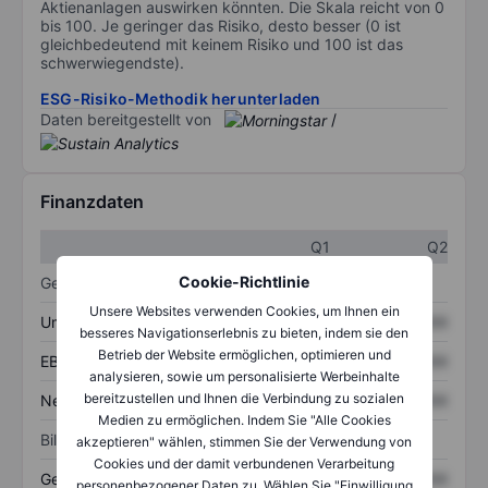
Aktienanlagen auswirken könnten. Die Skala reicht von 0
bis 100. Je geringer das Risiko, desto besser (0 ist
gleichbedeutend mit keinem Risiko und 100 ist das
schwerwiegendste).
ESG-Risiko-Methodik herunterladen
Daten bereitgestellt von
/
Finanzdaten
Q1
Q2
Cookie-Richtlinie
Gewinn- und Verlustrechnung
Unsere Websites verwenden Cookies, um Ihnen ein
Umsatz
XXXXXXX
XXXXXXX
besseres Navigationserlebnis zu bieten, indem sie den
Betrieb der Website ermöglichen, optimieren und
EBITDA
XXXXXXX
XXXXXXX
analysieren, sowie um personalisierte Werbeinhalte
bereitzustellen und Ihnen die Verbindung zu sozialen
Nettoeinkommen
XXXXXXX
XXXXXXX
Medien zu ermöglichen. Indem Sie "Alle Cookies
Bilanz
akzeptieren" wählen, stimmen Sie der Verwendung von
Cookies und der damit verbundenen Verarbeitung
Gesamtvermögen
XXXXXXX
XXXXXXX
personenbezogener Daten zu. Wählen Sie "Einwilligung