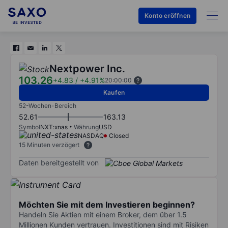
Konto eröffnen
Nextpower Inc.
103.26
+4.83
/
+4.91%
20:00:00
Kaufen
52-Wochen-Bereich
52.61
163.13
Symbol
NXT:xnas
Währung
USD
NASDAQ
Closed
15 Minuten verzögert
Daten bereitgestellt von
Möchten Sie mit dem Investieren beginnen?
Handeln Sie Aktien mit einem Broker, dem über 1.5
Millionen Kunden vertrauen. Investitionen sind mit Risiken