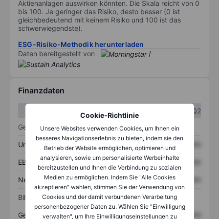
Aktienanlagen auswirken könnten. Die Skala reicht von 0
bis 100. Je geringer das Risiko, desto besser (0 ist
gleichbedeutend mit keinem Risiko und 100 ist das
schwerwiegendste).
ESG-Risiko-Methodik herunterladen
Daten bereitgestellt von
/
Finanzdaten
Q1
Q2
Cookie-Richtlinie
Gewinn- und Verlustrechnung
Unsere Websites verwenden Cookies, um Ihnen ein
besseres Navigationserlebnis zu bieten, indem sie den
Umsatz
XXXXXXX
XXXXXXX
Betrieb der Website ermöglichen, optimieren und
analysieren, sowie um personalisierte Werbeinhalte
EBITDA
XXXXXXX
XXXXXXX
bereitzustellen und Ihnen die Verbindung zu sozialen
Medien zu ermöglichen. Indem Sie "Alle Cookies
Nettoeinkommen
XXXXXXX
XXXXXXX
akzeptieren" wählen, stimmen Sie der Verwendung von
Bilanz
Cookies und der damit verbundenen Verarbeitung
personenbezogener Daten zu. Wählen Sie "Einwilligung
Gesamtvermögen
XXXXXXX
XXXXXXX
verwalten", um Ihre Einwilligungseinstellungen zu