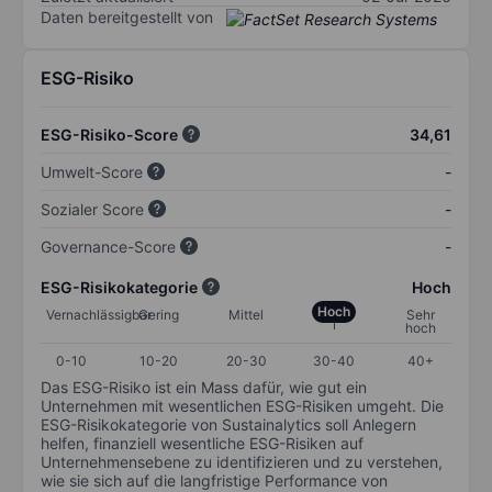
Daten bereitgestellt von
ESG-Risiko
ESG-Risiko-Score
34,61
Umwelt-Score
-
Sozialer Score
-
Governance-Score
-
ESG-Risikokategorie
Hoch
Hoch
Vernachlässigbar
Gering
Mittel
Sehr
hoch
0-10
10-20
20-30
30-40
40+
Das ESG-Risiko ist ein Mass dafür, wie gut ein
Unternehmen mit wesentlichen ESG-Risiken umgeht. Die
ESG-Risikokategorie von Sustainalytics soll Anlegern
helfen, finanziell wesentliche ESG-Risiken auf
Unternehmensebene zu identifizieren und zu verstehen,
wie sie sich auf die langfristige Performance von