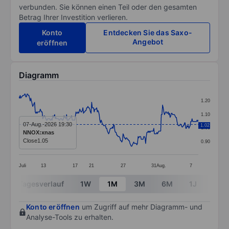
verbunden. Sie können einen Teil oder den gesamten
Betrag Ihrer Investition verlieren.
Konto
Entdecken Sie das Saxo-
Angebot
eröffnen
Diagramm
Chart
1.20
Line chart with 287 data points.
1.10
The chart has 1 X axis displaying categories.
07-Aug.-2026 19:30
1.02
1.00
NNOX:xnas
The chart has 1 Y axis displaying values. Data ranges 
Close
1.05
0.90
Juli
13
17
21
27
31
Aug.
7
End of interactive chart.
Tagesverlauf
1W
1M
3M
6M
1J
3J
Konto eröffnen
um Zugriff auf mehr Diagramm- und
Analyse-Tools zu erhalten.