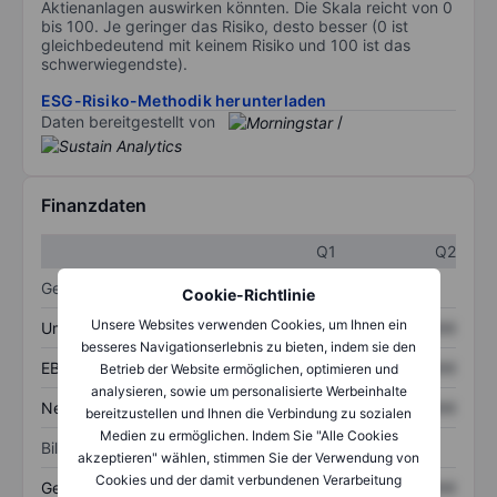
Aktienanlagen auswirken könnten. Die Skala reicht von 0
bis 100. Je geringer das Risiko, desto besser (0 ist
gleichbedeutend mit keinem Risiko und 100 ist das
schwerwiegendste).
ESG-Risiko-Methodik herunterladen
Daten bereitgestellt von
/
Finanzdaten
Q1
Q2
Gewinn- und Verlustrechnung
Cookie-Richtlinie
Unsere Websites verwenden Cookies, um Ihnen ein
Umsatz
XXXXXXX
XXXXXXX
besseres Navigationserlebnis zu bieten, indem sie den
EBITDA
XXXXXXX
XXXXXXX
Betrieb der Website ermöglichen, optimieren und
analysieren, sowie um personalisierte Werbeinhalte
Nettoeinkommen
XXXXXXX
XXXXXXX
bereitzustellen und Ihnen die Verbindung zu sozialen
Medien zu ermöglichen. Indem Sie "Alle Cookies
Bilanz
akzeptieren" wählen, stimmen Sie der Verwendung von
Cookies und der damit verbundenen Verarbeitung
Gesamtvermögen
XXXXXXX
XXXXXXX