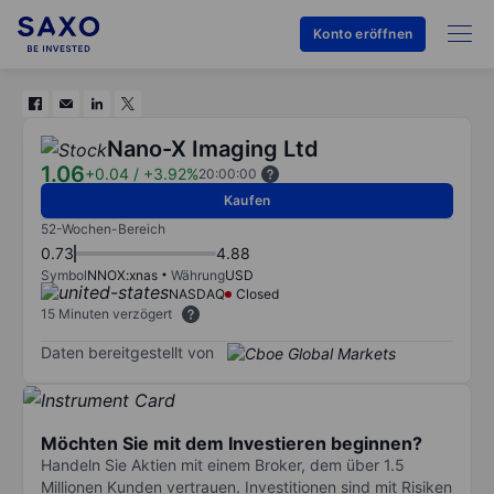
Konto eröffnen
Nano-X Imaging Ltd
1.06
+0.04
/
+3.92%
20:00:00
Kaufen
52-Wochen-Bereich
0.73
4.88
Symbol
NNOX:xnas
Währung
USD
NASDAQ
Closed
15 Minuten verzögert
Daten bereitgestellt von
Möchten Sie mit dem Investieren beginnen?
Handeln Sie Aktien mit einem Broker, dem über 1.5
Millionen Kunden vertrauen. Investitionen sind mit Risiken