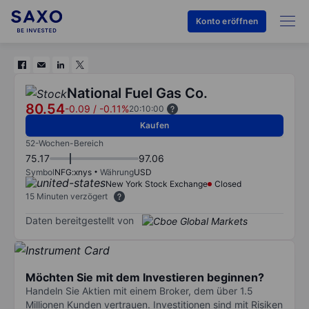
Konto eröffnen
National Fuel Gas Co.
80.54
-0.09
/
-0.11%
20:10:00
Kaufen
52-Wochen-Bereich
75.17
97.06
Symbol
NFG:xnys
Währung
USD
New York Stock Exchange
Closed
15 Minuten verzögert
Daten bereitgestellt von
Möchten Sie mit dem Investieren beginnen?
Handeln Sie Aktien mit einem Broker, dem über 1.5
Millionen Kunden vertrauen. Investitionen sind mit Risiken