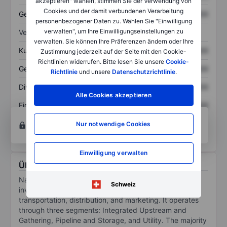
akzeptieren" wählen, stimmen Sie der Verwendung von
Cookies und der damit verbundenen Verarbeitung
Gesamtschulden
XXXXXXX
XXXXXXX
personenbezogener Daten zu. Wählen Sie "Einwilligung
verwalten", um Ihre Einwilligungseinstellungen zu
Verhältnisse
verwalten. Sie können Ihre Präferenzen ändern oder Ihre
Kurs/Umsatz
XXXXXXX
XXXXXXX
Zustimmung jederzeit auf der Seite mit den Cookie-
Richtlinien widerrufen. Bitte lesen Sie unsere
Cookie-
Gewinn je Aktie
XXXXXXX
XXXXXXX
Richtlinie
und unsere
Datenschutzrichtlinie
.
Dividende je Aktie
XXXXXXX
XXXXXXX
Alle Cookies akzeptieren
Eigenkapitalrendite
XXXXXXX
XXXXXXX
Konto eröffnen
um Zugriff auf mehr Diagramm-
Nur notwendige Cookies
und Analyse-Tools zu erhalten.
Einwilligung verwalten
Über National Fuel Gas Co.
National Fuel Gas Co is a diversified energy company
Schweiz
involved in natural gas production, gathering,
transportation, distribution, and marketing. It operates
through three segments: Integrated Upstream and
Gathering, Pipeline and Storage, and Utility. The majority