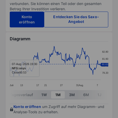
verbunden. Sie können einen Teil oder den gesamten
Betrag Ihrer Investition verlieren.
Konto
Entdecken Sie das Saxo-
Angebot
eröffnen
Diagramm
Chart
82.80
Line chart with 299 data points.
81.60
The chart has 1 X axis displaying categories.
07-Aug.-2026 19:30
80.63
80.40
NFG:xnys
The chart has 1 Y axis displaying values. Data ranges 
Close
80.53
79.20
Juli
13
17
21
27
31
Aug.
7
End of interactive chart.
Tagesverlauf
1W
1M
3M
6M
1J
3J
Konto eröffnen
um Zugriff auf mehr Diagramm- und
Analyse-Tools zu erhalten.