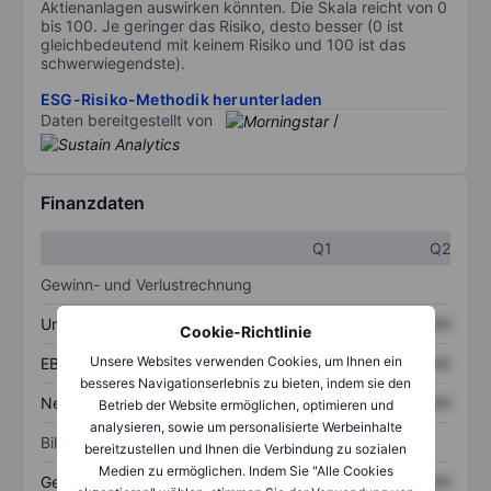
Aktienanlagen auswirken könnten. Die Skala reicht von 0
bis 100. Je geringer das Risiko, desto besser (0 ist
gleichbedeutend mit keinem Risiko und 100 ist das
schwerwiegendste).
ESG-Risiko-Methodik herunterladen
Daten bereitgestellt von
/
Finanzdaten
Q1
Q2
Gewinn- und Verlustrechnung
Umsatz
XXXXXXX
XXXXXXX
Cookie-Richtlinie
Unsere Websites verwenden Cookies, um Ihnen ein
EBITDA
XXXXXXX
XXXXXXX
besseres Navigationserlebnis zu bieten, indem sie den
Nettoeinkommen
XXXXXXX
XXXXXXX
Betrieb der Website ermöglichen, optimieren und
analysieren, sowie um personalisierte Werbeinhalte
Bilanz
bereitzustellen und Ihnen die Verbindung zu sozialen
Medien zu ermöglichen. Indem Sie "Alle Cookies
Gesamtvermögen
XXXXXXX
XXXXXXX