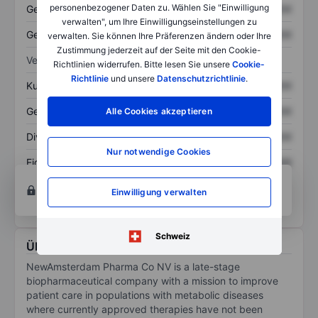
personenbezogener Daten zu. Wählen Sie "Einwilligung
Gesamtvermögen
XXXXXXX
XXXXXXX
verwalten", um Ihre Einwilligungseinstellungen zu
Gesamtschulden
XXXXXXX
XXXXXXX
verwalten. Sie können Ihre Präferenzen ändern oder Ihre
Zustimmung jederzeit auf der Seite mit den Cookie-
Verhältnisse
Richtlinien widerrufen. Bitte lesen Sie unsere
Cookie-
Richtlinie
und unsere
Datenschutzrichtlinie
.
Kurs/Umsatz
XXXXXXX
XXXXXXX
Gewinn je Aktie
XXXXXXX
XXXXXXX
Alle Cookies akzeptieren
Dividende je Aktie
XXXXXXX
XXXXXXX
Nur notwendige Cookies
Eigenkapitalrendite
XXXXXXX
XXXXXXX
Konto eröffnen
um Zugriff auf mehr Diagramm-
Einwilligung verwalten
und Analyse-Tools zu erhalten.
Schweiz
Über NewAmsterdam Pharma Company N.V.
NewAmsterdam Pharma Co NV is a late-stage
biopharmaceutical company with a mission to improve
patient care in populations with metabolic diseases
where currently approved therapies have not been