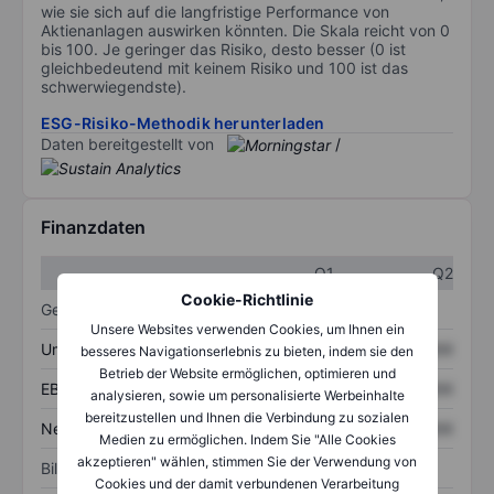
wie sie sich auf die langfristige Performance von
Aktienanlagen auswirken könnten. Die Skala reicht von 0
bis 100. Je geringer das Risiko, desto besser (0 ist
gleichbedeutend mit keinem Risiko und 100 ist das
schwerwiegendste).
ESG-Risiko-Methodik herunterladen
Daten bereitgestellt von
/
Finanzdaten
Q1
Q2
Cookie-Richtlinie
Gewinn- und Verlustrechnung
Unsere Websites verwenden Cookies, um Ihnen ein
Umsatz
XXXXXXX
XXXXXXX
besseres Navigationserlebnis zu bieten, indem sie den
Betrieb der Website ermöglichen, optimieren und
EBITDA
XXXXXXX
XXXXXXX
analysieren, sowie um personalisierte Werbeinhalte
bereitzustellen und Ihnen die Verbindung zu sozialen
Nettoeinkommen
XXXXXXX
XXXXXXX
Medien zu ermöglichen. Indem Sie "Alle Cookies
akzeptieren" wählen, stimmen Sie der Verwendung von
Bilanz
Cookies und der damit verbundenen Verarbeitung