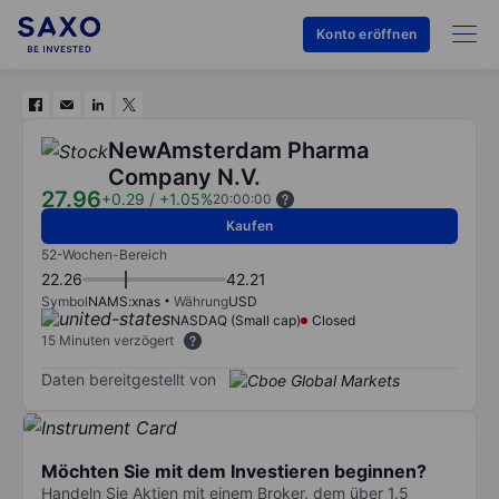
Konto eröffnen
NewAmsterdam Pharma
Company N.V.
27.96
+0.29
/
+1.05%
20:00:00
Kaufen
52-Wochen-Bereich
22.26
42.21
Symbol
NAMS:xnas
Währung
USD
NASDAQ (Small cap)
Closed
15 Minuten verzögert
Daten bereitgestellt von
Möchten Sie mit dem Investieren beginnen?
Handeln Sie Aktien mit einem Broker, dem über 1.5