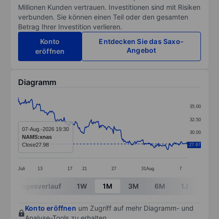
Millionen Kunden vertrauen. Investitionen sind mit Risiken
verbunden. Sie können einen Teil oder den gesamten
Betrag Ihrer Investition verlieren.
Konto
Entdecken Sie das Saxo-
Angebot
eröffnen
Diagramm
Chart
35.00
Line chart with 299 data points.
32.50
The chart has 1 X axis displaying categories.
07-Aug.-2026 19:30
30.00
NAMS:xnas
The chart has 1 Y axis displaying values. Data ranges
Close
27.98
27.67
27.50
Juli
13
17
21
27
31
Aug.
7
End of interactive chart.
Tagesverlauf
1W
1M
3M
6M
1J
3J
Konto eröffnen
um Zugriff auf mehr Diagramm- und
Analyse-Tools zu erhalten.