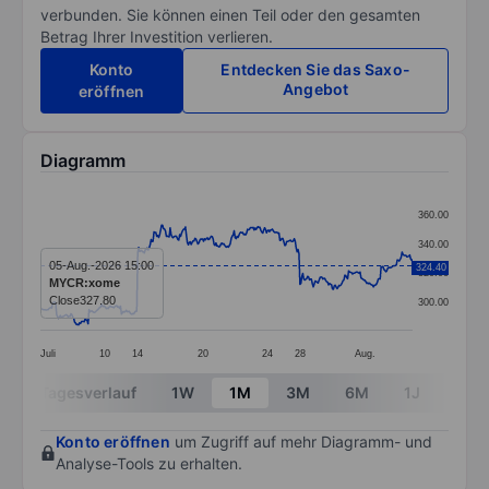
verbunden. Sie können einen Teil oder den gesamten
Betrag Ihrer Investition verlieren.
Konto
Entdecken Sie das Saxo-
Angebot
eröffnen
Diagramm
Chart
360.00
Line chart with 391 data points.
340.00
The chart has 1 X axis displaying categories.
05-Aug.-2026 15:00
324.40
320.00
MYCR:xome
The chart has 1 Y axis displaying values. Data ranges 
Close
327.80
300.00
Juli
10
14
20
24
28
Aug.
End of interactive chart.
Tagesverlauf
1W
1M
3M
6M
1J
3J
Konto eröffnen
um Zugriff auf mehr Diagramm- und
Analyse-Tools zu erhalten.