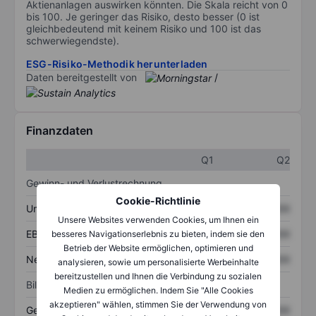
Aktienanlagen auswirken könnten. Die Skala reicht von 0
bis 100. Je geringer das Risiko, desto besser (0 ist
gleichbedeutend mit keinem Risiko und 100 ist das
schwerwiegendste).
ESG-Risiko-Methodik herunterladen
Daten bereitgestellt von
/
Finanzdaten
Q1
Q2
Gewinn- und Verlustrechnung
Cookie-Richtlinie
Umsatz
XXXXXXX
XXXXXXX
Unsere Websites verwenden Cookies, um Ihnen ein
EBITDA
XXXXXXX
XXXXXXX
besseres Navigationserlebnis zu bieten, indem sie den
Betrieb der Website ermöglichen, optimieren und
Nettoeinkommen
XXXXXXX
XXXXXXX
analysieren, sowie um personalisierte Werbeinhalte
bereitzustellen und Ihnen die Verbindung zu sozialen
Bilanz
Medien zu ermöglichen. Indem Sie "Alle Cookies
akzeptieren" wählen, stimmen Sie der Verwendung von
Gesamtvermögen
XXXXXXX
XXXXXXX