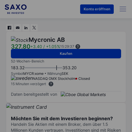
Konto eröffnen
Mycronic AB
327.80
+3.40
/
+1.05%
15:29:37
Kaufen
52-Wochen-Bereich
183.32
353.20
Symbol
MYCR:xome
Währung
SEK
NASDAQ OMX Stockholm
Closed
15 Minuten verzögert
Daten bereitgestellt von
Möchten Sie mit dem Investieren beginnen?
Handeln Sie Aktien mit einem Broker, dem über 1.5
Millionen Kunden vertrauen. Investitionen sind mit Risiken