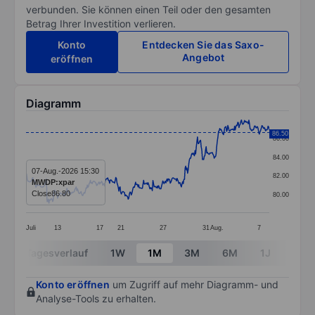
verbunden. Sie können einen Teil oder den gesamten
Betrag Ihrer Investition verlieren.
Konto
Entdecken Sie das Saxo-
Angebot
eröffnen
Diagramm
Chart
86.50
86.00
Line chart with 394 data points.
84.00
The chart has 1 X axis displaying categories.
07-Aug.-2026 15:30
82.00
MWDP:xpar
The chart has 1 Y axis displaying values. Data ranges 
Close
86.80
80.00
Juli
13
17
21
27
31
Aug.
7
End of interactive chart.
Tagesverlauf
1W
1M
3M
6M
1J
3J
Konto eröffnen
um Zugriff auf mehr Diagramm- und
Analyse-Tools zu erhalten.