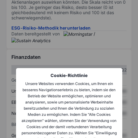
Aktienanlagen auswirken könnten. Die Skala reicht von 0
bis 100. Je geringer das Risiko, desto besser (0 ist
gleichbedeutend mit keinem Risiko und 100 ist das
schwerwiegendste).
ESG-Risiko-Methodik herunterladen
Daten bereitgestellt von
/
Finanzdaten
Q1
Q2
Cookie-Richtlinie
Gewinn- und Verlustrechnung
Unsere Websites verwenden Cookies, um Ihnen ein
besseres Navigationserlebnis zu bieten, indem sie den
Umsatz
XXXXXXX
XXXXXXX
Betrieb der Website ermöglichen, optimieren und
EBITDA
XXXXXXX
XXXXXXX
analysieren, sowie um personalisierte Werbeinhalte
bereitzustellen und Ihnen die Verbindung zu sozialen
Nettoeinkommen
XXXXXXX
XXXXXXX
Medien zu ermöglichen. Indem Sie "Alle Cookies
akzeptieren" wählen, stimmen Sie der Verwendung von
Bilanz
Cookies und der damit verbundenen Verarbeitung
personenbezogener Daten zu. Wählen Sie "Einwilligung
Gesamtvermögen
XXXXXXX
XXXXXXX