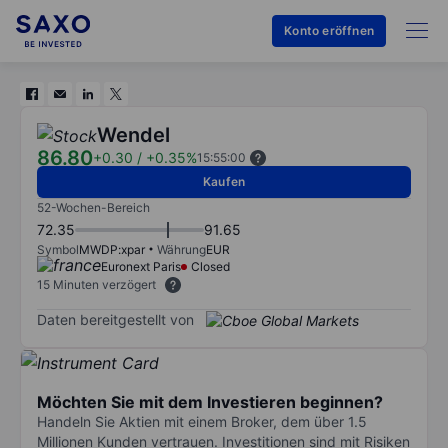
Konto eröffnen
Wendel
86.80
+0.30
/
+0.35%
15:55:00
Kaufen
52-Wochen-Bereich
72.35
91.65
Symbol
MWDP:xpar
Währung
EUR
Euronext Paris
Closed
15 Minuten verzögert
Daten bereitgestellt von
Möchten Sie mit dem Investieren beginnen?
Handeln Sie Aktien mit einem Broker, dem über 1.5
Millionen Kunden vertrauen. Investitionen sind mit Risiken