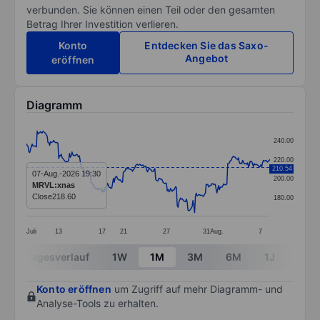
verbunden. Sie können einen Teil oder den gesamten
Betrag Ihrer Investition verlieren.
Konto
Entdecken Sie das Saxo-
Angebot
eröffnen
Diagramm
Chart
240.00
Line chart with 295 data points.
220.00
210.54
The chart has 1 X axis displaying categories.
07-Aug.-2026 19:30
200.00
MRVL:xnas
The chart has 1 Y axis displaying values. Data ranges
Close
218.60
180.00
Juli
13
17
21
27
31
Aug.
7
End of interactive chart.
Tagesverlauf
1W
1M
3M
6M
1J
3J
Konto eröffnen
um Zugriff auf mehr Diagramm- und
Analyse-Tools zu erhalten.