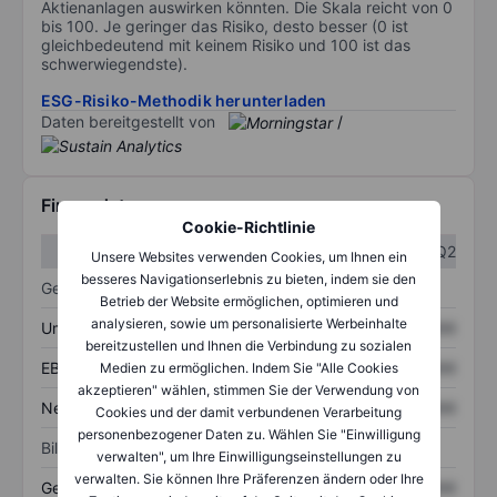
Aktienanlagen auswirken könnten. Die Skala reicht von 0
bis 100. Je geringer das Risiko, desto besser (0 ist
gleichbedeutend mit keinem Risiko und 100 ist das
schwerwiegendste).
ESG-Risiko-Methodik herunterladen
Daten bereitgestellt von
/
Finanzdaten
Cookie-Richtlinie
Q1
Q2
Unsere Websites verwenden Cookies, um Ihnen ein
besseres Navigationserlebnis zu bieten, indem sie den
Gewinn- und Verlustrechnung
Betrieb der Website ermöglichen, optimieren und
analysieren, sowie um personalisierte Werbeinhalte
Umsatz
XXXXXXX
XXXXXXX
bereitzustellen und Ihnen die Verbindung zu sozialen
EBITDA
XXXXXXX
XXXXXXX
Medien zu ermöglichen. Indem Sie "Alle Cookies
akzeptieren" wählen, stimmen Sie der Verwendung von
Nettoeinkommen
XXXXXXX
XXXXXXX
Cookies und der damit verbundenen Verarbeitung
personenbezogener Daten zu. Wählen Sie "Einwilligung
Bilanz
verwalten", um Ihre Einwilligungseinstellungen zu
verwalten. Sie können Ihre Präferenzen ändern oder Ihre
Gesamtvermögen
XXXXXXX
XXXXXXX