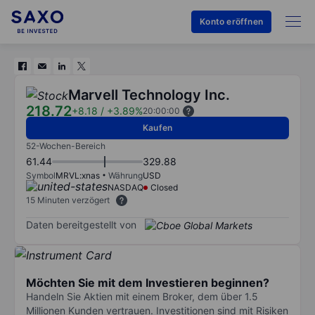
Konto eröffnen
Marvell Technology Inc.
218.72
+8.18
/
+3.89%
20:00:00
Kaufen
52-Wochen-Bereich
61.44
329.88
Symbol
MRVL:xnas
Währung
USD
NASDAQ
Closed
15 Minuten verzögert
Daten bereitgestellt von
Möchten Sie mit dem Investieren beginnen?
Handeln Sie Aktien mit einem Broker, dem über 1.5
Millionen Kunden vertrauen. Investitionen sind mit Risiken