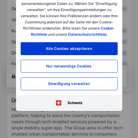
personenbezogener Daten zu. Wählen Sie "Einwilligung
Gesamtschulden
XXXXXXX
XXXXXXX
verwalten", um Ihre Einwilligungseinstellungen zu
verwalten. Sie können Ihre Präferenzen ändern oder Ihre
Verhältnisse
Zustimmung jederzeit auf der Seite mit den Cookie-
Richtlinien widerrufen. Bitte lesen Sie unsere
Cookie-
Kurs/Umsatz
XXXXXXX
XXXXXXX
Richtlinie
und unsere
Datenschutzrichtlinie
.
Gewinn je Aktie
XXXXXXX
XXXXXXX
Alle Cookies akzeptieren
Dividende je Aktie
XXXXXXX
XXXXXXX
Eigenkapitalrendite
XXXXXXX
XXXXXXX
Nur notwendige Cookies
Konto eröffnen
um Zugriff auf mehr Diagramm-
und Analyse-Tools zu erhalten.
Einwilligung verwalten
Über Marti Technologies Inc.
Schweiz
Marti Technologies Inc is Turkiye's urban mobility
platform, helping to solve the country's transportation
needs through tech-enabled services powered by a
single mobility super app. The Group aims to offer tech-
enabled urban transportation services to consumers