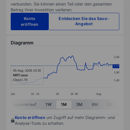
verbunden. Sie können einen Teil oder den gesamten
Betrag Ihrer Investition verlieren.
Konto
Entdecken Sie das Saxo-
Angebot
eröffnen
Diagramm
Chart
2.00
Line chart with 99 data points.
1.80
1.77
The chart has 1 X axis displaying categories.
05-Aug.-2026 19:30
1.60
MRT:xase
The chart has 1 Y axis displaying values. Data ranges 
Close
1.79
1.40
Juli
10
14
20
24
28
Aug.
End of interactive chart.
Tagesverlauf
1W
1M
3M
6M
1J
3J
Konto eröffnen
um Zugriff auf mehr Diagramm- und
Analyse-Tools zu erhalten.