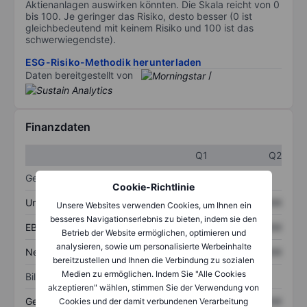
Aktienanlagen auswirken könnten. Die Skala reicht von 0
bis 100. Je geringer das Risiko, desto besser (0 ist
gleichbedeutend mit keinem Risiko und 100 ist das
schwerwiegendste).
ESG-Risiko-Methodik herunterladen
Daten bereitgestellt von
/
Finanzdaten
Q1
Q2
Gewinn- und Verlustrechnung
Cookie-Richtlinie
Umsatz
XXXXXXX
XXXXXXX
Unsere Websites verwenden Cookies, um Ihnen ein
besseres Navigationserlebnis zu bieten, indem sie den
EBITDA
XXXXXXX
XXXXXXX
Betrieb der Website ermöglichen, optimieren und
analysieren, sowie um personalisierte Werbeinhalte
Nettoeinkommen
XXXXXXX
XXXXXXX
bereitzustellen und Ihnen die Verbindung zu sozialen
Medien zu ermöglichen. Indem Sie "Alle Cookies
Bilanz
akzeptieren" wählen, stimmen Sie der Verwendung von
Gesamtvermögen
XXXXXXX
XXXXXXX
Cookies und der damit verbundenen Verarbeitung