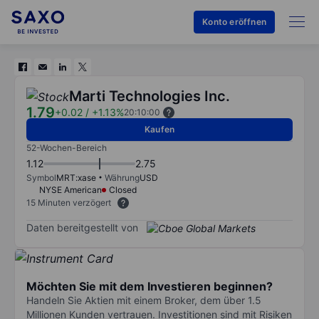
Konto eröffnen
Marti Technologies Inc.
1.79
+0.02
/
+1.13%
20:10:00
Kaufen
52-Wochen-Bereich
1.12
2.75
Symbol
MRT:xase
Währung
USD
NYSE American
Closed
15 Minuten verzögert
Daten bereitgestellt von
Möchten Sie mit dem Investieren beginnen?
Handeln Sie Aktien mit einem Broker, dem über 1.5
Millionen Kunden vertrauen. Investitionen sind mit Risiken