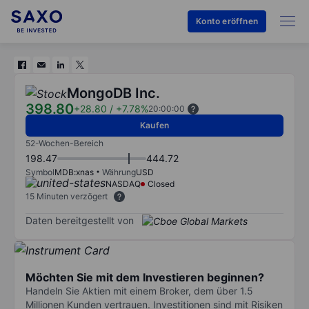
Konto eröffnen
MongoDB Inc.
398.80
+28.80
/
+7.78%
20:00:00
Kaufen
52-Wochen-Bereich
198.47
444.72
Symbol
MDB:xnas
Währung
USD
NASDAQ
Closed
15 Minuten verzögert
Daten bereitgestellt von
Möchten Sie mit dem Investieren beginnen?
Handeln Sie Aktien mit einem Broker, dem über 1.5
Millionen Kunden vertrauen. Investitionen sind mit Risiken