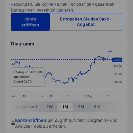
verbunden. Sie können einen Teil oder den gesamten
Betrag Ihrer Investition verlieren.
Konto
Entdecken Sie das Saxo-
Angebot
eröffnen
Diagramm
Chart
375.00
370.00
Line chart with 299 data points.
350.00
The chart has 1 X axis displaying categories.
07-Aug.-2026 19:30
325.00
MDB:xnas
The chart has 1 Y axis displaying values. Data ranges
Close
398.70
300.00
Juli
13
17
21
27
31
Aug.
7
End of interactive chart.
Tagesverlauf
1W
1M
3M
6M
1J
3J
Konto eröffnen
um Zugriff auf mehr Diagramm- und
Analyse-Tools zu erhalten.