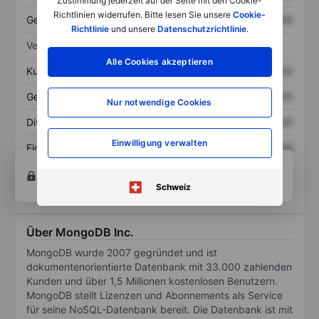
Zustimmung jederzeit auf der Seite mit den Cookie-
Richtlinien widerrufen. Bitte lesen Sie unsere
Cookie-
Gesamtschulden
XXXXXXX
XXXXXXX
Richtlinie
und unsere
Datenschutzrichtlinie
.
Verhältnisse
Alle Cookies akzeptieren
Kurs/Umsatz
XXXXXXX
XXXXXXX
Gewinn je Aktie
XXXXXXX
XXXXXXX
Nur notwendige Cookies
Dividende je Aktie
XXXXXXX
XXXXXXX
Einwilligung verwalten
Eigenkapitalrendite
XXXXXXX
XXXXXXX
Konto eröffnen
um Zugriff auf mehr Diagramm-
und Analyse-Tools zu erhalten.
Schweiz
Über MongoDB Inc.
MongoDB wurde 2007 gegründet und ist
dokumentenorientierte Datenbank mit 33.000 zahlenden
Kunden und über 1,5 Millionen kostenlosen Benutzern.
MongoDB stellt Lizenzen und Abonnements als Service
für seine NoSQL-Datenbank bereit. Die Datenbank ist mit