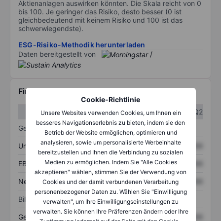
Aktienanlagen auswirken könnten. Die Skala reicht von 0
bis 100. Je geringer das Risiko, desto besser (0 ist
gleichbedeutend mit keinem Risiko und 100 ist das
schwerwiegendste).
ESG-Risiko-Methodik herunterladen
Daten bereitgestellt von
/
Finanzdaten
Cookie-Richtlinie
Q1
Q2
Unsere Websites verwenden Cookies, um Ihnen ein
besseres Navigationserlebnis zu bieten, indem sie den
Gewinn- und Verlustrechnung
Betrieb der Website ermöglichen, optimieren und
analysieren, sowie um personalisierte Werbeinhalte
Umsatz
XXXXXXX
XXXXXXX
bereitzustellen und Ihnen die Verbindung zu sozialen
Medien zu ermöglichen. Indem Sie "Alle Cookies
EBITDA
XXXXXXX
XXXXXXX
akzeptieren" wählen, stimmen Sie der Verwendung von
Nettoeinkommen
XXXXXXX
XXXXXXX
Cookies und der damit verbundenen Verarbeitung
personenbezogener Daten zu. Wählen Sie "Einwilligung
Bilanz
verwalten", um Ihre Einwilligungseinstellungen zu
verwalten. Sie können Ihre Präferenzen ändern oder Ihre
Gesamtvermögen
XXXXXXX
XXXXXXX