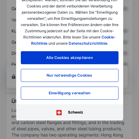
Cookies und der damit verbundenen Verarbeitung
Gesamtschulden
XXXXXXX
XXXXXXX
personenbezogener Daten zu. Wählen Sie "Einwilligung
verwalten", um Ihre Einwilligungseinstellungen zu
Verhältnisse
verwalten. Sie können Ihre Präferenzen ändern oder Ihre
Kurs/Umsatz
XXXXXXX
XXXXXXX
Zustimmung jederzeit auf der Seite mit den Cookie-
Richtlinien widerrufen. Bitte lesen Sie unsere
Cookie-
Gewinn je Aktie
XXXXXXX
XXXXXXX
Richtlinie
und unsere
Datenschutzrichtlinie
.
Dividende je Aktie
XXXXXXX
XXXXXXX
Alle Cookies akzeptieren
Eigenkapitalrendite
XXXXXXX
XXXXXXX
Konto eröffnen
um Zugriff auf mehr Diagramm-
Nur notwendige Cookies
und Analyse-Tools zu erhalten.
Einwilligung verwalten
Über Luda Technology Group Limited
Luda Technology Group Ltd is a company principally
Schweiz
engaged in the manufacture and sale of stainless steel
and carbon steel flanges and fittings, and in the trading
of steel pipes, valves, and other steel tubing products.
The company has two operating segments: Hong Kong