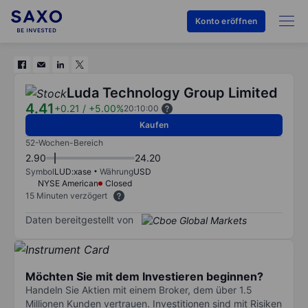
Konto eröffnen
Luda Technology Group Limited
4.41
+0.21
/
+5.00%
20:10:00
Kaufen
52-Wochen-Bereich
2.90
24.20
Symbol
LUD:xase
Währung
USD
NYSE American
Closed
15 Minuten verzögert
Daten bereitgestellt von
Möchten Sie mit dem Investieren beginnen?
Handeln Sie Aktien mit einem Broker, dem über 1.5
Millionen Kunden vertrauen. Investitionen sind mit Risiken