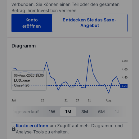
verbunden. Sie können einen Teil oder den gesamten
Betrag Ihrer Investition verlieren.
Konto
Entdecken Sie das Saxo-
Angebot
eröffnen
Diagramm
Chart
4.80
Line chart with 29 data points.
4.60
The chart has 1 X axis displaying categories.
06-Aug.-2026 19:00
4.40
LUD:xase
The chart has 1 Y axis displaying values. Data ranges 
Close
4.20
4.20
4.20
Juli
15
21
27
31
Aug.
End of interactive chart.
Tagesverlauf
1W
1M
3M
6M
1J
3J
Konto eröffnen
um Zugriff auf mehr Diagramm- und
Analyse-Tools zu erhalten.