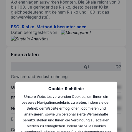
Aktienanlagen auswirken könnten. Die Skala reicht von 0
bis 100. Je geringer das Risiko, desto besser (0 ist
gleichbedeutend mit keinem Risiko und 100 ist das
schwerwiegendste).
ESG-Risiko-Methodik herunterladen
Daten bereitgestellt von
/
Finanzdaten
Q1
Q2
Gewinn- und Verlustrechnung
Umsatz
XXXXXXX
XXXXXXX
Cookie-Richtlinie
Unsere Websites verwenden Cookies, um Ihnen ein
EBITDA
XXXXXXX
XXXXXXX
besseres Navigationserlebnis zu bieten, indem sie den
Nettoeinkommen
XXXXXXX
XXXXXXX
Betrieb der Website ermöglichen, optimieren und
analysieren, sowie um personalisierte Werbeinhalte
Bilanz
bereitzustellen und Ihnen die Verbindung zu sozialen
Medien zu ermöglichen. Indem Sie "Alle Cookies
Gesamtvermögen
XXXXXXX
XXXXXXX
akzeptieren" wählen, stimmen Sie der Verwendung von