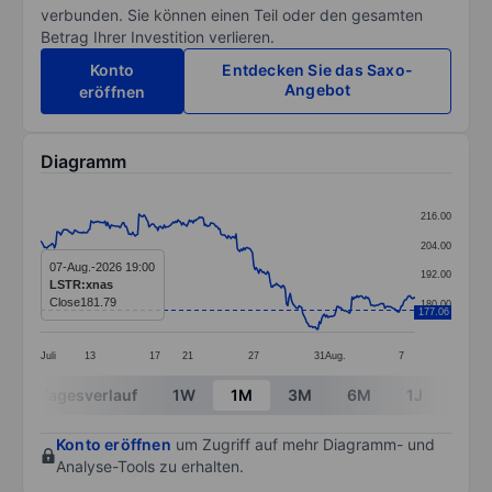
verbunden. Sie können einen Teil oder den gesamten
Betrag Ihrer Investition verlieren.
Konto
Entdecken Sie das Saxo-
Angebot
eröffnen
Diagramm
Chart
216.00
Line chart with 298 data points.
204.00
The chart has 1 X axis displaying categories.
07-Aug.-2026 19:00
192.00
LSTR:xnas
The chart has 1 Y axis displaying values. Data ranges 
Close
181.79
180.00
177.06
Juli
13
17
21
27
31
Aug.
7
End of interactive chart.
Tagesverlauf
1W
1M
3M
6M
1J
3J
Konto eröffnen
um Zugriff auf mehr Diagramm- und
Analyse-Tools zu erhalten.