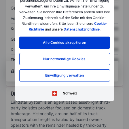
personenbezogener Daten zu. Wählen Sie "Einwilligung
verwalten", um Ihre Einwilligungseinstellungen zu
Gesamtschulden
XXXXXXX
XXXXXXX
verwalten. Sie können Ihre Präferenzen ändern oder Ihre
Zustimmung jederzeit auf der Seite mit den Cookie-
Verhältnisse
Richtlinien widerrufen. Bitte lesen Sie unsere
Cookie-
Kurs/Umsatz
XXXXXXX
XXXXXXX
Richtlinie
und unsere
Datenschutzrichtlinie
.
Gewinn je Aktie
XXXXXXX
XXXXXXX
Alle Cookies akzeptieren
Dividende je Aktie
XXXXXXX
XXXXXXX
Nur notwendige Cookies
Eigenkapitalrendite
XXXXXXX
XXXXXXX
Konto eröffnen
um Zugriff auf mehr Diagramm-
und Analyse-Tools zu erhalten.
Einwilligung verwalten
Schweiz
Über Landstar System Inc.
Landstar System is an agent based asset-light third-
party logistics provider focused on domestic truck
brokerage. Historically, around half of its truck
transportation freight is hauled by leased owner-
operators with the remainder hauled by third-party