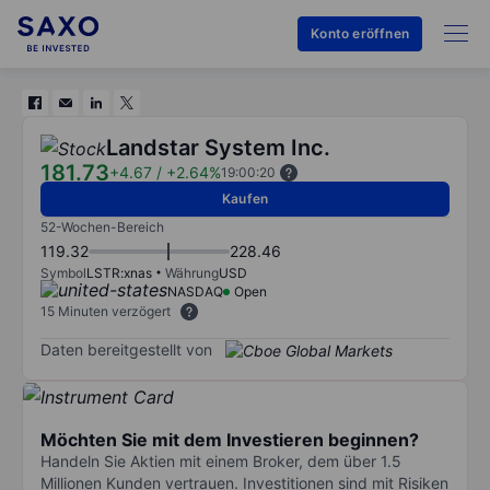
Konto eröffnen
Landstar System Inc.
181.73
+4.67
/
+2.64%
19:00:20
Kaufen
52-Wochen-Bereich
119.32
228.46
Symbol
LSTR:xnas
Währung
USD
NASDAQ
Open
15 Minuten verzögert
Daten bereitgestellt von
Möchten Sie mit dem Investieren beginnen?
Handeln Sie Aktien mit einem Broker, dem über 1.5
Millionen Kunden vertrauen. Investitionen sind mit Risiken