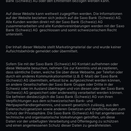
Bank (Schweiz) AG oder den Emittenten bezogen werden kann.
Auf diese Website kann weltweit zugegriffen werden. Die Informationen
auf der Website beziehen sich jedoch auf die Saxo Bank (Schweiz) AG.
Alle Kunden werden direkt mit der Saxo Bank (Schweiz) AG
zusammenarbeiten und alle Kundenvereinbarungen werden mit der Saxo
Bank (Schweiz) AG geschlossen und somit schweizerischem Recht
unterstellt.
Der Inhalt dieser Website stellt Marketingmaterial dar und wurde keiner
Aufsichtsbehörde gemeldet oder übermittelt.
Sofern Sie mit der Saxo Bank (Schweiz) AG Kontakt aufnehmen oder
diese Webseite besuchen, nehmen Sie zur Kenntnis und akzeptieren,
dass sämtliche Daten, welche Sie über diese Webseite, per Telefon oder
durch ein anderes Kommunikationsmittel (z.B. E-Mail) der Saxo Bank
(Schweiz) AG übermitteln, erfasst bzw. aufgezeichnet werden können,
an andere Gesellschaften der Saxo Bank Gruppe oder Dritte in der
Schweiz oder im Ausland übertragen und von diesen oder der Saxo Bank
(Schweiz) AG gespeichert oder anderweitig verarbeitet werden können.
Sie befreien diesbezüglich die Saxo Bank (Schweiz) AG von ihren
Verpflichtungen aus dem schweizerischen Bank- und
Wertpapierhändlergeheimnis, und soweit gesetzlich zulässig, aus den
Datenschutzgesetzen sowie anderen Gesetzen und Verpflichtungen zum
Schutz der Privatsphäre. Die Saxo Bank (Schweiz) AG hat angemessene
technische und organisatorische Vorkehrungen getroffen, um diese
Daten vor der unbefugten Verarbeitung und Offenlegung zu schützen
und einen angemessenen Schutz dieser Daten zu gewährleisten.