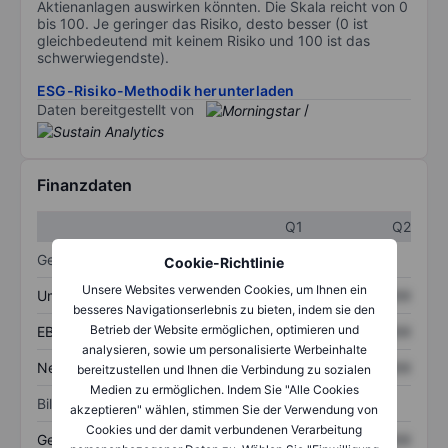
Aktienanlagen auswirken könnten. Die Skala reicht von 0
bis 100. Je geringer das Risiko, desto besser (0 ist
gleichbedeutend mit keinem Risiko und 100 ist das
schwerwiegendste).
ESG-Risiko-Methodik herunterladen
Daten bereitgestellt von
/
Finanzdaten
Q1
Q2
Gewinn- und Verlustrechnung
Cookie-Richtlinie
Unsere Websites verwenden Cookies, um Ihnen ein
Umsatz
XXXXXXX
XXXXXXX
besseres Navigationserlebnis zu bieten, indem sie den
Betrieb der Website ermöglichen, optimieren und
EBITDA
XXXXXXX
XXXXXXX
analysieren, sowie um personalisierte Werbeinhalte
Nettoeinkommen
XXXXXXX
XXXXXXX
bereitzustellen und Ihnen die Verbindung zu sozialen
Medien zu ermöglichen. Indem Sie "Alle Cookies
Bilanz
akzeptieren" wählen, stimmen Sie der Verwendung von
Cookies und der damit verbundenen Verarbeitung
Gesamtvermögen
XXXXXXX
XXXXXXX