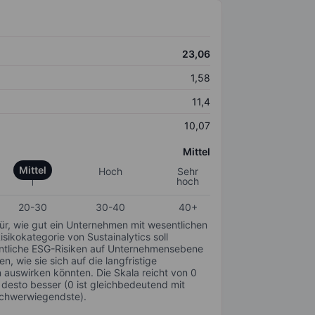
23,06
1,58
11,4
10,07
Mittel
Mittel
Hoch
Sehr
hoch
20-30
30-40
40+
für, wie gut ein Unternehmen mit wesentlichen
ikokategorie von Sustainalytics soll
sentliche ESG-Risiken auf Unternehmensebene
n, wie sie sich auf die langfristige
auswirken könnten. Die Skala reicht von 0
, desto besser (0 ist gleichbedeutend mit
schwerwiegendste).