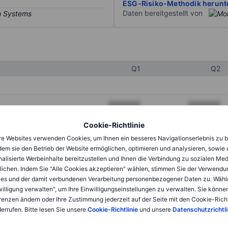
ESG-Risiko-Methodik herunt
Daten bereitgestellt von
Q1
Q2
XXXXXXX
XXXXXXX
XXXXXXX
XXXXXXX
Cookie-Richtlinie
e Websites verwenden Cookies, um Ihnen ein besseres Navigationserlebnis zu b
XXXXXXX
XXXXXXX
dem sie den Betrieb der Website ermöglichen, optimieren und analysieren, sowie
alisierte Werbeinhalte bereitzustellen und Ihnen die Verbindung zu sozialen Me
lichen. Indem Sie "Alle Cookies akzeptieren" wählen, stimmen Sie der Verwendu
XXXXXXX
XXXXXXX
es und der damit verbundenen Verarbeitung personenbezogener Daten zu. Wähl
willigung verwalten", um Ihre Einwilligungseinstellungen zu verwalten. Sie können
XXXXXXX
XXXXXXX
renzen ändern oder Ihre Zustimmung jederzeit auf der Seite mit den Cookie-Richt
errufen. Bitte lesen Sie unsere
Cookie-Richtlinie
und unsere
Datenschutzrichtli