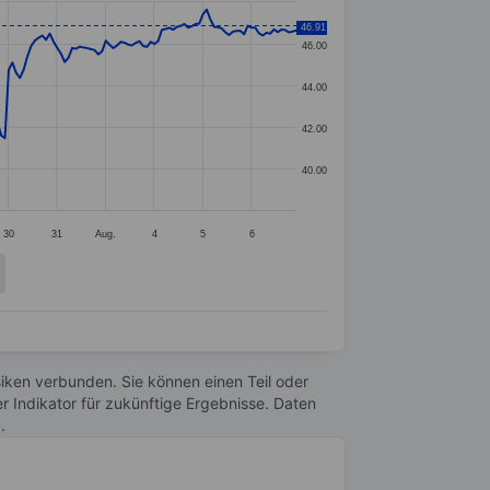
46.91
46.00
44.00
42.00
40.00
30
31
Aug.
4
5
6
Risiken verbunden. Sie können einen Teil oder
r Indikator für zukünftige Ergebnisse. Daten
n
.