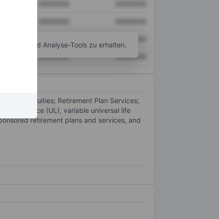
XXXXXXX
XXXXXXX
XXXXXXX
XXXXXXX
XXXXXXX
XXXXXXX
agramm- und Analyse-Tools zu erhalten.
XXXXXXX
XXXXXXX
cludes Annuities; Retirement Plan Services;
ife insurance (UL), variable universal life
sponsored retirement plans and services, and