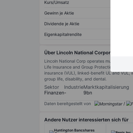
Kurs/Umsatz
Gewinn je Aktie
Dividende je Aktie
Eigenkapitalrendite
Über Lincoln National Corporation
Lincoln National Corp operates multiple insu
Life Insurance and Group Protection. Its produc
insurance (VUL), linked-benefit UL and VUL, i
group life, disability, and dental.
Sektor
Industrie
Marktkapitalisierung
Finanzen
-
9bn
Daten bereitgestellt von
/
Andere Nutzer interessierten sich für
Huntington Bancshares
Ennis Inc.