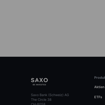
Produk
Aktien
Saxo Bank (Schweiz) AG
ETFs
The Circle 38
CH-8058