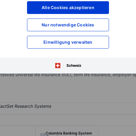
XXXXXXX
XXXXXXX
Alle Cookies akzeptieren
XXXXXXX
XXXXXXX
XXXXXXX
XXXXXXX
Nur notwendige Cookies
Konto eröffnen
um Zugriff auf mehr Di
XXXXXXX
XXXXXXX
Einwilligung verwalten
rance and retirement businesses. The company's operating segment in
Schweiz
ts include fixed and indexed annuities, variable annuities, universal l
ndexed universal life insurance (IUL), term life insurance, employer-
Columbia Banking System