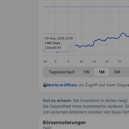
Line chart with 299 data points.
The chart has 1 X axis displaying categ
The chart has 1 Y axis displaying value
06-Aug.-2026 19:30
LNC:xnys
Close
46.64
Juli
8
9
10
13
14
15
End of interactive chart.
Tagesverlauf
1W
1M
3M
Konto eröffnen
um Zugriff auf mehr Diagra
Gut zu wissen:
Die Investition in Aktien neigt
die Gesamtheit Ihres Investments verlieren. D
von externen Anbietern wurden von Saxo nic
Börsennotierungen
Geld