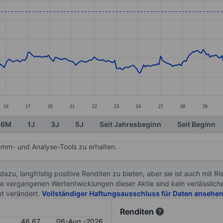
ories.
s. Data ranges from 38.46 to 47.64.
16
17
20
21
22
23
24
27
28
29
6M
1J
3J
5J
Seit Jahresbeginn
Seit Beginn
mm- und Analyse-Tools zu erhalten.
 dazu, langfristig positive Renditen zu bieten, aber sie ist auch mit 
ie vergangenen Wertentwicklungen dieser Aktie sind kein verlässliche
ht verändert.
Vollständiger Haftungsausschluss für Daten ansehe
Renditen
46.67
06-Aug.-2026