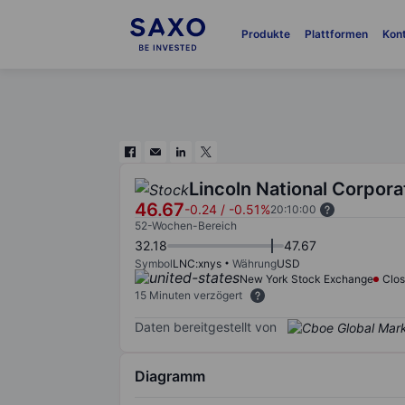
Produkte
Plattformen
Kon
Lincoln National Corpora
46.67
-0.24
/
-0.51%
20:10:00
52-Wochen-Bereich
32.18
47.67
Symbol
LNC:xnys
Währung
USD
New York Stock Exchange
Clo
15 Minuten verzögert
Daten bereitgestellt von
Diagramm
Chart