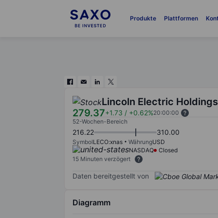
Produkte
Plattformen
Kon
Lincoln Electric Holdings
279.37
+1.73
/
+0.62%
20:00:00
52-Wochen-Bereich
216.22
310.00
Symbol
LECO:xnas
Währung
USD
NASDAQ
Closed
15 Minuten verzögert
Daten bereitgestellt von
Diagramm
Chart