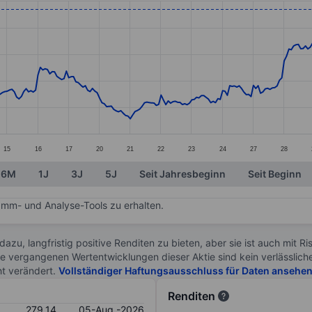
ories.
s. Data ranges from 244.52 to 279.6.
15
16
17
20
21
22
23
24
27
28
6M
1J
3J
5J
Seit Jahresbeginn
Seit Beginn
mm- und Analyse-Tools zu erhalten.
 dazu, langfristig positive Renditen zu bieten, aber sie ist auch mit 
ie vergangenen Wertentwicklungen dieser Aktie sind kein verlässliche
ht verändert.
Vollständiger Haftungsausschluss für Daten ansehe
Renditen
279.14
05-Aug.-2026