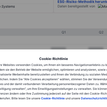
ESG-Risiko-Methodik herunt
Daten bereitgestellt von
Q1
Q2
XXXXXXX
XXXXXXX
XXXXXXX
XXXXXXX
Cookie-Richtlinie
e Websites verwenden Cookies, um Ihnen ein besseres Navigationserlebnis zu b
XXXXXXX
XXXXXXX
dem sie den Betrieb der Website ermöglichen, optimieren und analysieren, sowie
alisierte Werbeinhalte bereitzustellen und Ihnen die Verbindung zu sozialen Me
lichen. Indem Sie "Alle Cookies akzeptieren" wählen, stimmen Sie der Verwendu
XXXXXXX
XXXXXXX
es und der damit verbundenen Verarbeitung personenbezogener Daten zu. Wähl
willigung verwalten", um Ihre Einwilligungseinstellungen zu verwalten. Sie können
XXXXXXX
XXXXXXX
renzen ändern oder Ihre Zustimmung jederzeit auf der Seite mit den Cookie-Richt
errufen. Bitte lesen Sie unsere
Cookie-Richtlinie
und unsere
Datenschutzrichtli