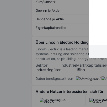
Kurs/Umsatz
Gewinn je Aktie
Dividende je Aktie
Eigenkapitalrendite
Über Lincoln Electric Holdings Inc.
Lincoln Electric is a leading manufacturer of 
systems, brazing and soldering alloys, and aut
construction, shipbuilding, energy, and proce
Sektor
Industrie
Marktkapitalisie
Industriegüter
-
15bn
Daten bereitgestellt von
/
Andere Nutzer interessierten sich für
City Holding Co.
Lithia Mot