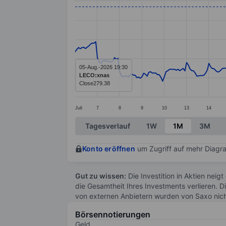
Line chart with 299 data points.
The chart has 1 X axis displaying categ
The chart has 1 Y axis displaying value
05-Aug.-2026 19:30
LECO:xnas
Close
279.38
Juli
7
8
9
10
13
14
End of interactive chart.
Tagesverlauf
1W
1M
3M
Konto eröffnen
um Zugriff auf mehr Diagra
Gut zu wissen:
Die Investition in Aktien neigt
die Gesamtheit Ihres Investments verlieren. D
von externen Anbietern wurden von Saxo nic
Börsennotierungen
Geld