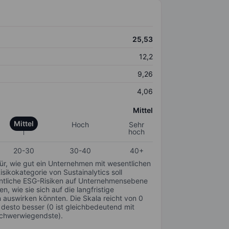
25,53
12,2
9,26
4,06
Mittel
Mittel
Hoch
Sehr
hoch
20-30
30-40
40+
für, wie gut ein Unternehmen mit wesentlichen
ikokategorie von Sustainalytics soll
sentliche ESG-Risiken auf Unternehmensebene
n, wie sie sich auf die langfristige
auswirken könnten. Die Skala reicht von 0
, desto besser (0 ist gleichbedeutend mit
schwerwiegendste).