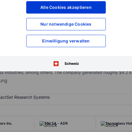
XXXXXXX
XXXXXXX
Alle Cookies akzeptieren
XXXXXXX
XXXXXXX
XXXXXXX
XXXXXXX
Nur notwendige Cookies
Konto eröffnen
um Zugriff auf mehr Di
XXXXXXX
XXXXXXX
Einwilligung verwalten
welding, cutting, and brazing products. Its portfolio includes arc-wel
Schweiz
omation solutions. Lincoln Electric serves clients across general fabr
ss industries, among others. The company generated roughly $4.2 bill
rung
ors Inc.
TIM SA - ADR
Tecnoglass Hol