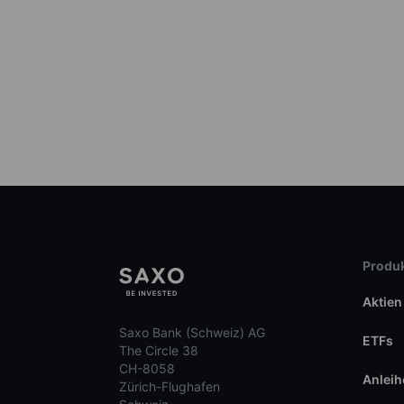
Produk
Aktien
Saxo Bank (Schweiz) AG
ETFs
The Circle 38
CH-8058
Anleih
Zürich-Flughafen