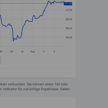
277.64
272.00
264.00
256.00
248.00
29
30
31
Aug.
4
5
Risiken verbunden. Sie können einen Teil oder
r Indikator für zukünftige Ergebnisse. Daten
n
.