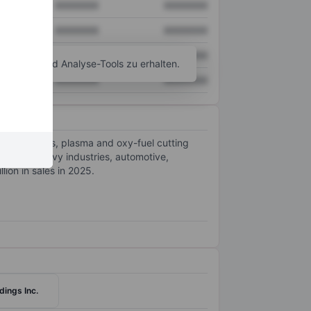
XXXXXXX
XXXXXXX
XXXXXXX
XXXXXXX
XXXXXXX
XXXXXXX
agramm- und Analyse-Tools zu erhalten.
XXXXXXX
XXXXXXX
ding solutions, plasma and oxy-fuel cutting
ication, heavy industries, automotive,
ion in sales in 2025.
dings Inc.