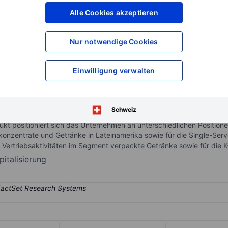
XXXXXXX
XXXXXXX
Alle Cookies akzeptieren
XXXXXXX
XXXXXXX
XXXXXXX
XXXXXXX
Nur notwendige Cookies
Konto eröffnen
um Zugriff auf mehr Di
XXXXXXX
XXXXXXX
Einwilligung verwalten
on Dr Pepper Snapple und Keurig Green Mountain in 2018, ist das dri
Schweiz
en zu den Flaggschiffmarken des Unternehmens 7UP, Canada Dry, 
t positioniert sich das Unternehmen an unterschiedlichen Positionen
onzentrate und Getränke in Lateinamerika sowie für die Single-Ser
d Vertriebsaktivitäten im Segment verpackte Getränke sowie für die 
italisierung