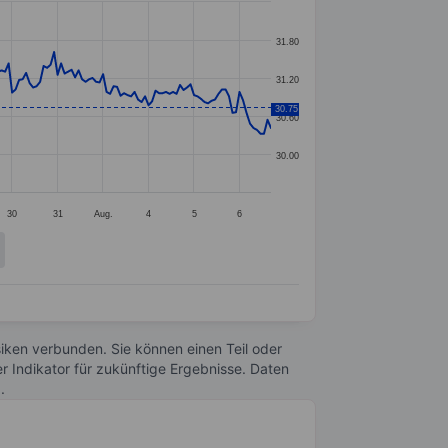
31.80
31.20
30.75
30.60
30.00
30
31
Aug.
4
5
6
Risiken verbunden. Sie können einen Teil oder
r Indikator für zukünftige Ergebnisse. Daten
n
.