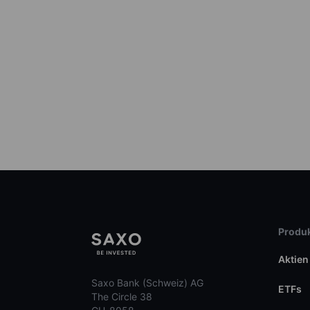
Produk
Aktien
Saxo Bank (Schweiz) AG
ETFs
The Circle 38