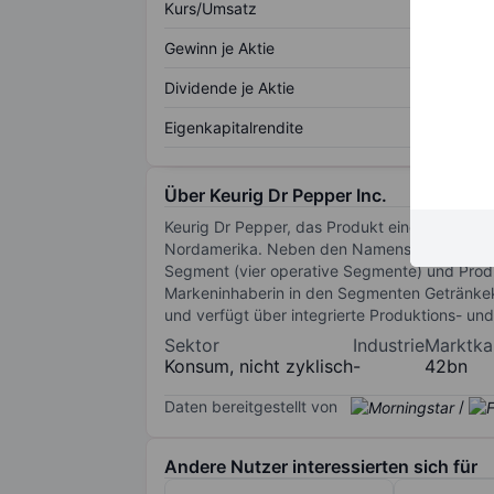
Kurs/Umsatz
Gewinn je Aktie
Dividende je Aktie
Eigenkapitalrendite
Über Keurig Dr Pepper Inc.
Keurig Dr Pepper, das Produkt einer Fusion v
Nordamerika. Neben den Namensgebern gehör
Segment (vier operative Segmente) und Produk
Markeninhaberin in den Segmenten Getränkek
und verfügt über integrierte Produktions- un
Sektor
Industrie
Marktkap
Konsum, nicht zyklisch
-
42bn
Daten bereitgestellt von
/
Andere Nutzer interessierten sich für