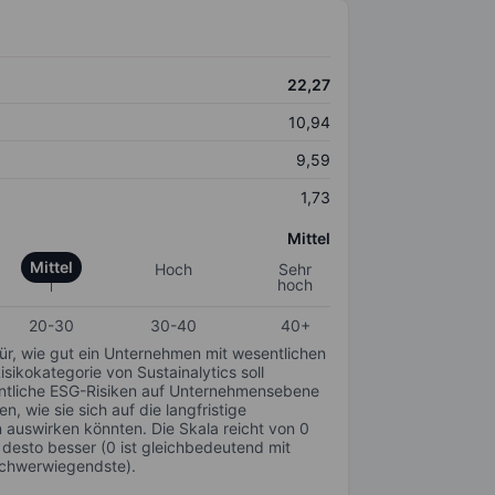
22,27
10,94
9,59
1,73
Mittel
Mittel
Hoch
Sehr
hoch
20-30
30-40
40+
für, wie gut ein Unternehmen mit wesentlichen
ikokategorie von Sustainalytics soll
sentliche ESG-Risiken auf Unternehmensebene
n, wie sie sich auf die langfristige
auswirken könnten. Die Skala reicht von 0
, desto besser (0 ist gleichbedeutend mit
schwerwiegendste).