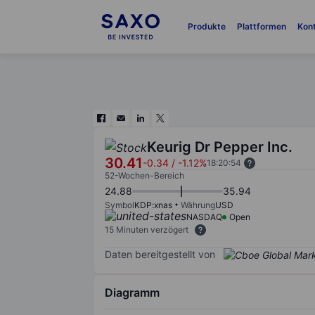
Produkte
Plattformen
Kon
Keurig Dr Pepper Inc.
30.41
-0.34
/
-1.12%
18:20:54
52-Wochen-Bereich
24.88
35.94
Symbol
KDP:xnas
Währung
USD
NASDAQ
Open
15 Minuten verzögert
Daten bereitgestellt von
Diagramm
Chart