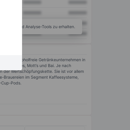
XXXXXXX
XXXXXXX
XXXXXXX
XXXXXXX
XXXXXXX
XXXXXXX
agramm- und Analyse-Tools zu erhalten.
XXXXXXX
XXXXXXX
ttgrößte alkoholfreie Getränkeunternehmen in
Schweppes, Mott’s und Bai. Je nach
 der Wertschöpfungskette. Sie ist vor allem
ve-Brauereien im Segment Kaffeesysteme,
K-Cup-Pods.