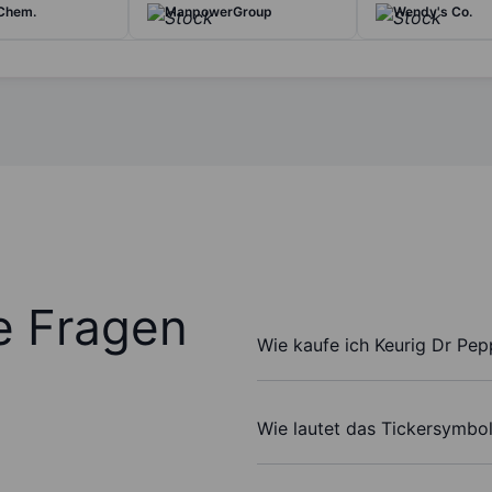
Chem.
ManpowerGroup
Wendy's Co.
te Fragen
Wie kaufe ich Keurig Dr Pepp
Wie lautet das Tickersymbol