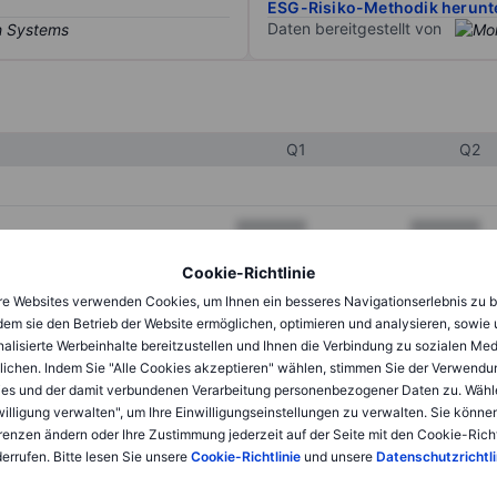
ESG-Risiko-Methodik herunt
Daten bereitgestellt von
Q1
Q2
XXXXXXX
XXXXXXX
XXXXXXX
XXXXXXX
Cookie-Richtlinie
e Websites verwenden Cookies, um Ihnen ein besseres Navigationserlebnis zu b
XXXXXXX
XXXXXXX
dem sie den Betrieb der Website ermöglichen, optimieren und analysieren, sowie
alisierte Werbeinhalte bereitzustellen und Ihnen die Verbindung zu sozialen Me
lichen. Indem Sie "Alle Cookies akzeptieren" wählen, stimmen Sie der Verwendu
XXXXXXX
XXXXXXX
es und der damit verbundenen Verarbeitung personenbezogener Daten zu. Wähl
willigung verwalten", um Ihre Einwilligungseinstellungen zu verwalten. Sie können
XXXXXXX
XXXXXXX
renzen ändern oder Ihre Zustimmung jederzeit auf der Seite mit den Cookie-Richt
errufen. Bitte lesen Sie unsere
Cookie-Richtlinie
und unsere
Datenschutzrichtli