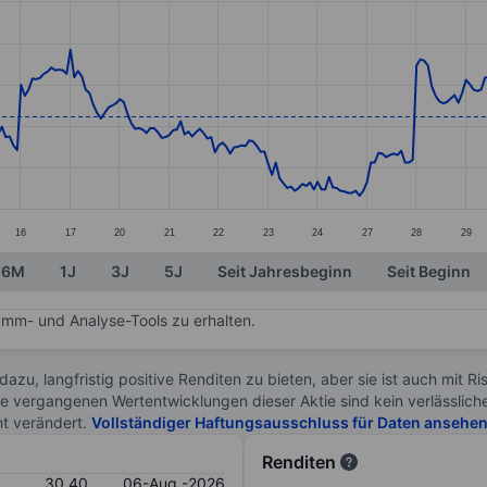
ories.
s. Data ranges from 29.59 to 32.32.
16
17
20
21
22
23
24
27
28
29
6M
1J
3J
5J
Seit Jahresbeginn
Seit Beginn
mm- und Analyse-Tools zu erhalten.
 dazu, langfristig positive Renditen zu bieten, aber sie ist auch mit 
ie vergangenen Wertentwicklungen dieser Aktie sind kein verlässliche
ht verändert.
Vollständiger Haftungsausschluss für Daten ansehe
Renditen
30.40
06-Aug.-2026