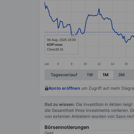
Line chart with 292 data points.
The chart has 1 X axis displaying categ
The chart has 1 Y axis displaying value
06-Aug.-2026 18:00
KDP:xnas
Close
30.41
Juli
8
9
10
13
14
15
End of interactive chart.
Tagesverlauf
1W
1M
3M
Konto eröffnen
um Zugriff auf mehr Diagra
Gut zu wissen:
Die Investition in Aktien neigt
die Gesamtheit Ihres Investments verlieren. D
von externen Anbietern wurden von Saxo nic
Börsennotierungen
Geld