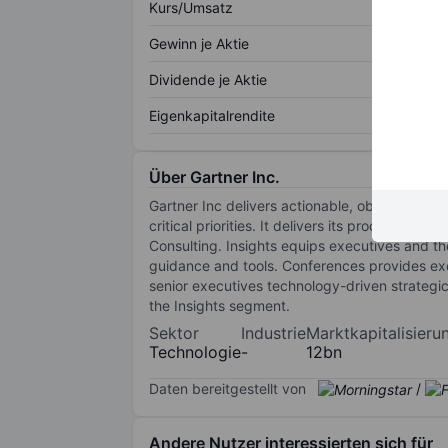
Kurs/Umsatz
Gewinn je Aktie
Dividende je Aktie
Eigenkapitalrendite
Über Gartner Inc.
Gartner Inc delivers actionable, objective bu
critical priorities. It delivers its products 
Consulting. Insights equips executives and th
guidance and tools. Conferences provides exe
senior executives technology-driven strategic 
the Insights segment.
Sektor
Industrie
Marktkapitalisieru
Technologie
-
12bn
Daten bereitgestellt von
/
Andere Nutzer interessierten sich für