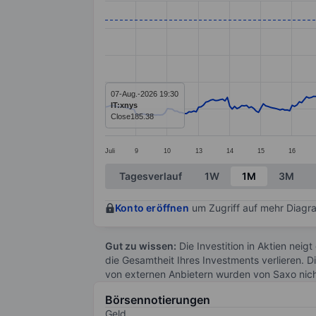
Line chart with 299 data points.
The chart has 1 X axis displaying categ
The chart has 1 Y axis displaying value
07-Aug.-2026 19:30
IT:xnys
Close
185.38
Juli
9
10
13
14
15
16
End of interactive chart.
Tagesverlauf
1W
1M
3M
Konto eröffnen
um Zugriff auf mehr Diagra
Gut zu wissen:
Die Investition in Aktien neigt
die Gesamtheit Ihres Investments verlieren. D
von externen Anbietern wurden von Saxo nic
Börsennotierungen
Geld