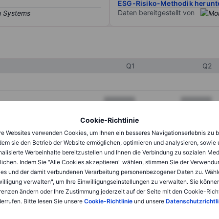
ESG-Risiko-Methodik herunt
Daten bereitgestellt von
Q1
Q2
XXXXXXX
XXXXXXX
XXXXXXX
XXXXXXX
Cookie-Richtlinie
e Websites verwenden Cookies, um Ihnen ein besseres Navigationserlebnis zu b
XXXXXXX
XXXXXXX
dem sie den Betrieb der Website ermöglichen, optimieren und analysieren, sowie
alisierte Werbeinhalte bereitzustellen und Ihnen die Verbindung zu sozialen Me
lichen. Indem Sie "Alle Cookies akzeptieren" wählen, stimmen Sie der Verwendu
XXXXXXX
XXXXXXX
es und der damit verbundenen Verarbeitung personenbezogener Daten zu. Wähl
willigung verwalten", um Ihre Einwilligungseinstellungen zu verwalten. Sie können
XXXXXXX
XXXXXXX
renzen ändern oder Ihre Zustimmung jederzeit auf der Seite mit den Cookie-Richt
errufen. Bitte lesen Sie unsere
Cookie-Richtlinie
und unsere
Datenschutzrichtli