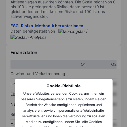
Aktienanlagen auswirken könnten. Die Skala reicht von 0
bis 100. Je geringer das Risiko, desto besser (0 ist
gleichbedeutend mit keinem Risiko und 100 ist das
schwerwiegendste).
ESG-Risiko-Methodik herunterladen
Daten bereitgestellt von
/
Finanzdaten
Q1
Q2
Gewinn- und Verlustrechnung
Umsatz
XXXXXXX
XXXXXXX
Cookie-Richtlinie
Unsere Websites verwenden Cookies, um Ihnen ein
EBITDA
XXXXXXX
XXXXXXX
besseres Navigationserlebnis zu bieten, indem sie den
Nettoeinkommen
XXXXXXX
XXXXXXX
Betrieb der Website ermöglichen, optimieren und
analysieren, sowie um personalisierte Werbeinhalte
Bilanz
bereitzustellen und Ihnen die Verbindung zu sozialen
Medien zu ermöglichen. Indem Sie "Alle Cookies
Gesamtvermögen
XXXXXXX
XXXXXXX