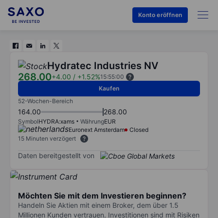
Konto eröffnen
Hydratec Industries NV
268.00
+4.00
/
+1.52%
15:55:00
Kaufen
52-Wochen-Bereich
164.00
268.00
Symbol
HYDRA:xams
Währung
EUR
Euronext Amsterdam
Closed
15 Minuten verzögert
Daten bereitgestellt von
Möchten Sie mit dem Investieren beginnen?
Handeln Sie Aktien mit einem Broker, dem über 1.5
Millionen Kunden vertrauen. Investitionen sind mit Risiken