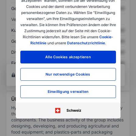
akzeptieren" wählen, stimmen Sie der Verwendung von
Cookies und der damit verbundenen Verarbeitung
Gesamtschulden
XXXXXXX
XXXXXXX
personenbezogener Daten zu. Wählen Sie "Einwilligung
verwalten", um Ihre Einwilligungseinstellungen zu
Verhältnisse
verwalten. Sie können Ihre Präferenzen ändern oder Ihre
Kurs/Umsatz
XXXXXXX
XXXXXXX
Zustimmung jederzeit auf der Seite mit den Cookie-
Richtlinien widerrufen. Bitte lesen Sie unsere
Cookie-
Gewinn je Aktie
XXXXXXX
XXXXXXX
Richtlinie
und unsere
Datenschutzrichtlinie
.
Dividende je Aktie
XXXXXXX
XXXXXXX
Alle Cookies akzeptieren
Eigenkapitalrendite
XXXXXXX
XXXXXXX
Konto eröffnen
um Zugriff auf mehr Diagramm-
Nur notwendige Cookies
und Analyse-Tools zu erhalten.
Einwilligung verwalten
Über Hydratec Industries NV
Hydratec Industries NV is an industrial holding company
Schweiz
that supplies high-quality industrial systems and
components. The business activity of the group includes
designing, developing, and producing agricultural and
food equipment; and plastics-parts and packaging