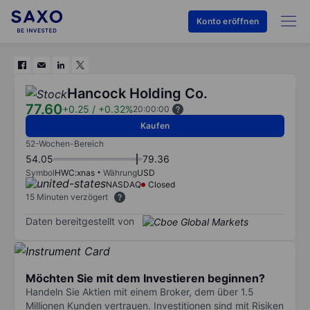
Konto eröffnen
Hancock Holding Co.
77.60
+0.25
/
+0.32%
20:00:00
Kaufen
52-Wochen-Bereich
54.05
79.36
Symbol
HWC:xnas
Währung
USD
NASDAQ
Closed
15 Minuten verzögert
Daten bereitgestellt von
Möchten Sie mit dem Investieren beginnen?
Handeln Sie Aktien mit einem Broker, dem über 1.5
Millionen Kunden vertrauen. Investitionen sind mit Risiken