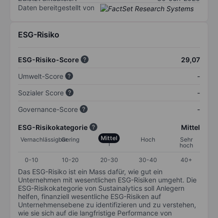
Daten bereitgestellt von
ESG-Risiko
ESG-Risiko-Score
29,07
Umwelt-Score
-
Sozialer Score
-
Governance-Score
-
ESG-Risikokategorie
Mittel
Mittel
Vernachlässigbar
Gering
Hoch
Sehr
hoch
0-10
10-20
20-30
30-40
40+
Das ESG-Risiko ist ein Mass dafür, wie gut ein
Unternehmen mit wesentlichen ESG-Risiken umgeht. Die
ESG-Risikokategorie von Sustainalytics soll Anlegern
helfen, finanziell wesentliche ESG-Risiken auf
Unternehmensebene zu identifizieren und zu verstehen,
wie sie sich auf die langfristige Performance von