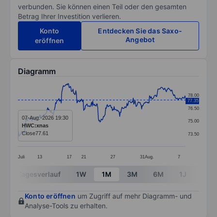
verbunden. Sie können einen Teil oder den gesamten
Betrag Ihrer Investition verlieren.
Konto
Entdecken Sie das Saxo-
Angebot
eröffnen
Diagramm
Chart
78.00
77.35
Line chart with 299 data points.
76.50
The chart has 1 X axis displaying categories.
07-Aug.-2026 19:30
75.00
HWC:xnas
The chart has 1 Y axis displaying values. Data ranges 
Close
77.61
73.50
Juli
13
17
21
27
31
Aug.
7
End of interactive chart.
Tagesverlauf
1W
1M
3M
6M
1J
3J
Konto eröffnen
um Zugriff auf mehr Diagramm- und
Analyse-Tools zu erhalten.