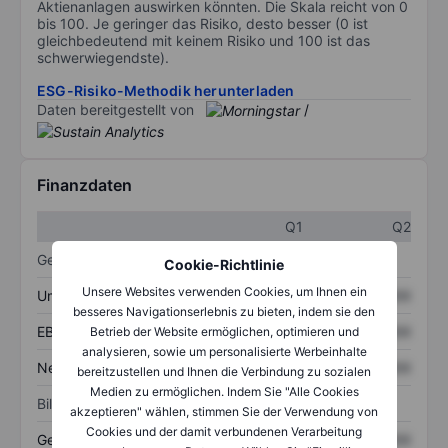
Aktienanlagen auswirken könnten. Die Skala reicht von 0
bis 100. Je geringer das Risiko, desto besser (0 ist
gleichbedeutend mit keinem Risiko und 100 ist das
schwerwiegendste).
ESG-Risiko-Methodik herunterladen
Daten bereitgestellt von
/
Finanzdaten
Q1
Q2
Gewinn- und Verlustrechnung
Cookie-Richtlinie
Unsere Websites verwenden Cookies, um Ihnen ein
Umsatz
XXXXXXX
XXXXXXX
besseres Navigationserlebnis zu bieten, indem sie den
EBITDA
XXXXXXX
XXXXXXX
Betrieb der Website ermöglichen, optimieren und
analysieren, sowie um personalisierte Werbeinhalte
Nettoeinkommen
XXXXXXX
XXXXXXX
bereitzustellen und Ihnen die Verbindung zu sozialen
Medien zu ermöglichen. Indem Sie "Alle Cookies
Bilanz
akzeptieren" wählen, stimmen Sie der Verwendung von
Cookies und der damit verbundenen Verarbeitung
Gesamtvermögen
XXXXXXX
XXXXXXX