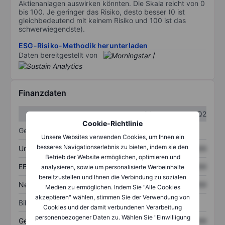
Aktienanlagen auswirken könnten. Die Skala reicht von 0
bis 100. Je geringer das Risiko, desto besser (0 ist
gleichbedeutend mit keinem Risiko und 100 ist das
schwerwiegendste).
ESG-Risiko-Methodik herunterladen
Daten bereitgestellt von
/
Finanzdaten
Q1
Q2
Cookie-Richtlinie
Gewinn- und Verlustrechnung
Unsere Websites verwenden Cookies, um Ihnen ein
besseres Navigationserlebnis zu bieten, indem sie den
Umsatz
XXXXXXX
XXXXXXX
Betrieb der Website ermöglichen, optimieren und
EBITDA
XXXXXXX
XXXXXXX
analysieren, sowie um personalisierte Werbeinhalte
bereitzustellen und Ihnen die Verbindung zu sozialen
Nettoeinkommen
XXXXXXX
XXXXXXX
Medien zu ermöglichen. Indem Sie "Alle Cookies
akzeptieren" wählen, stimmen Sie der Verwendung von
Bilanz
Cookies und der damit verbundenen Verarbeitung
personenbezogener Daten zu. Wählen Sie "Einwilligung
Gesamtvermögen
XXXXXXX
XXXXXXX