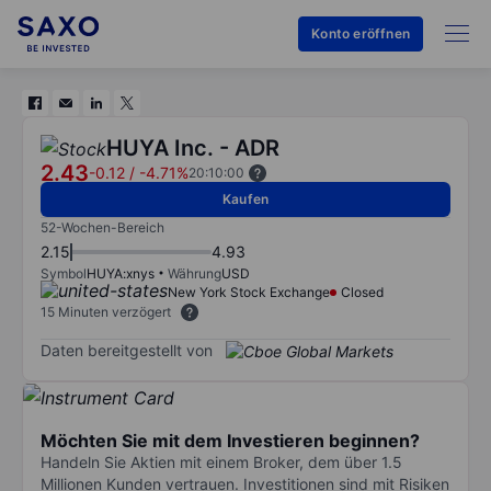
Konto eröffnen
HUYA Inc. - ADR
2.43
-0.12
/
-4.71%
20:10:00
Kaufen
52-Wochen-Bereich
2.15
4.93
Symbol
HUYA:xnys
Währung
USD
New York Stock Exchange
Closed
15 Minuten verzögert
Daten bereitgestellt von
Möchten Sie mit dem Investieren beginnen?
Handeln Sie Aktien mit einem Broker, dem über 1.5
Millionen Kunden vertrauen. Investitionen sind mit Risiken