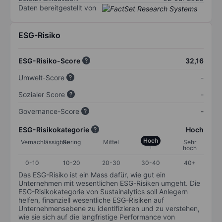
Daten bereitgestellt von
ESG-Risiko
ESG-Risiko-Score
32,16
Umwelt-Score
-
Sozialer Score
-
Governance-Score
-
ESG-Risikokategorie
Hoch
Hoch
Vernachlässigbar
Gering
Mittel
Sehr
hoch
0-10
10-20
20-30
30-40
40+
Das ESG-Risiko ist ein Mass dafür, wie gut ein
Unternehmen mit wesentlichen ESG-Risiken umgeht. Die
ESG-Risikokategorie von Sustainalytics soll Anlegern
helfen, finanziell wesentliche ESG-Risiken auf
Unternehmensebene zu identifizieren und zu verstehen,
wie sie sich auf die langfristige Performance von