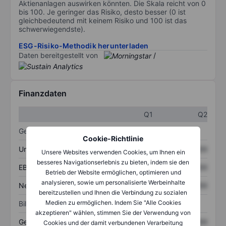
Aktienanlagen auswirken könnten. Die Skala reicht von 0
bis 100. Je geringer das Risiko, desto besser (0 ist
gleichbedeutend mit keinem Risiko und 100 ist das
schwerwiegendste).
ESG-Risiko-Methodik herunterladen
Daten bereitgestellt von
/
Finanzdaten
Q1
Q2
Gewinn- und Verlustrechnung
Cookie-Richtlinie
Umsatz
XXXXXXX
XXXXXXX
Unsere Websites verwenden Cookies, um Ihnen ein
besseres Navigationserlebnis zu bieten, indem sie den
EBITDA
XXXXXXX
XXXXXXX
Betrieb der Website ermöglichen, optimieren und
analysieren, sowie um personalisierte Werbeinhalte
Nettoeinkommen
XXXXXXX
XXXXXXX
bereitzustellen und Ihnen die Verbindung zu sozialen
Medien zu ermöglichen. Indem Sie "Alle Cookies
Bilanz
akzeptieren" wählen, stimmen Sie der Verwendung von
Gesamtvermögen
XXXXXXX
XXXXXXX
Cookies und der damit verbundenen Verarbeitung