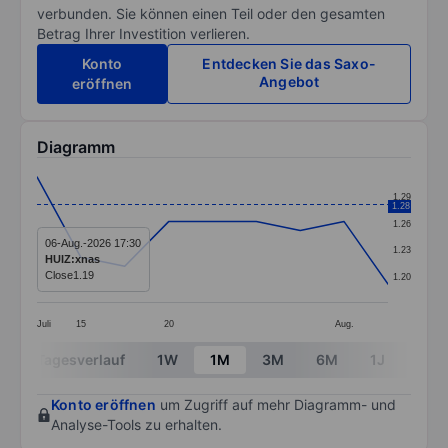
verbunden. Sie können einen Teil oder den gesamten
Betrag Ihrer Investition verlieren.
Konto
Entdecken Sie das Saxo-
Angebot
eröffnen
Diagramm
Chart
1.29
1.28
Line chart with 9 data points.
1.26
The chart has 1 X axis displaying categories.
06-Aug.-2026 17:30
1.23
HUIZ:xnas
The chart has 1 Y axis displaying values. Data ranges f
Close
1.19
1.20
Juli
15
20
Aug.
End of interactive chart.
Tagesverlauf
1W
1M
3M
6M
1J
3J
Konto eröffnen
um Zugriff auf mehr Diagramm- und
Analyse-Tools zu erhalten.