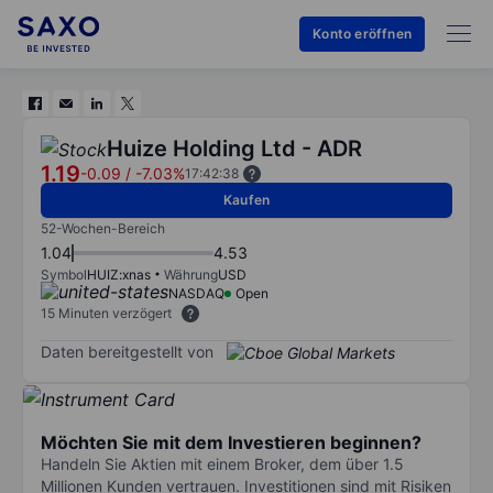
Konto eröffnen
Huize Holding Ltd - ADR
1.19
-0.09
/
-7.03%
17:42:38
Kaufen
52-Wochen-Bereich
1.04
4.53
Symbol
HUIZ:xnas
Währung
USD
NASDAQ
Open
15 Minuten verzögert
Daten bereitgestellt von
Möchten Sie mit dem Investieren beginnen?
Handeln Sie Aktien mit einem Broker, dem über 1.5
Millionen Kunden vertrauen. Investitionen sind mit Risiken