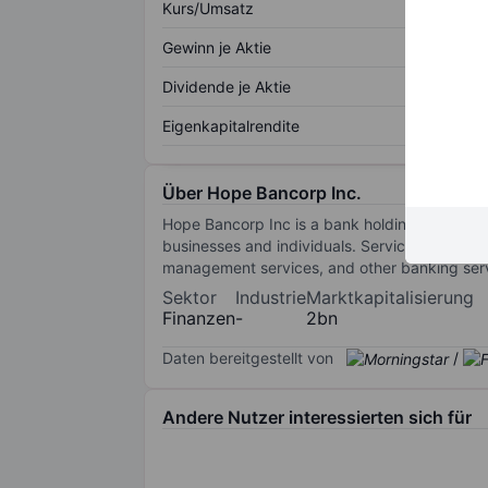
Kurs/Umsatz
Gewinn je Aktie
Dividende je Aktie
Eigenkapitalrendite
Über Hope Bancorp Inc.
Hope Bancorp Inc is a bank holding company e
businesses and individuals. Services offered
management services, and other banking ser
Sektor
Industrie
Marktkapitalisierung
Finanzen
-
2bn
Daten bereitgestellt von
/
Andere Nutzer interessierten sich für