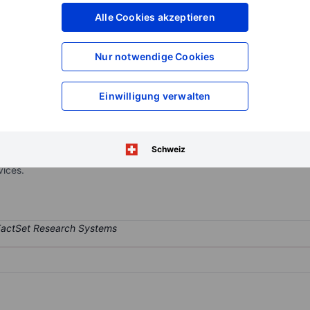
XXXXXXX
XXXXXXX
Alle Cookies akzeptieren
XXXXXXX
XXXXXXX
XXXXXXX
XXXXXXX
Nur notwendige Cookies
Konto eröffnen
um Zugriff auf mehr Di
XXXXXXX
XXXXXXX
Einwilligung verwalten
ngaged in providing financial services. It offers core business ban
Schweiz
 by the bank include online banking, mobile banking, mortgage loans,
vices.