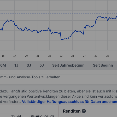
ories.
s. Data ranges from 13.01 to 14.46.
16
17
20
21
22
23
24
27
28
29
6M
1J
3J
5J
Seit Jahresbeginn
Seit Beginn
mm- und Analyse-Tools zu erhalten.
 dazu, langfristig positive Renditen zu bieten, aber sie ist auch mit 
ie vergangenen Wertentwicklungen dieser Aktie sind kein verlässliche
ht verändert.
Vollständiger Haftungsausschluss für Daten ansehe
Renditen
13.94
06-Aug.-2026