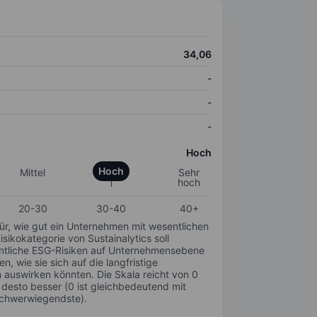
34,06
-
-
-
Hoch
Hoch
Mittel
Sehr
hoch
20-30
30-40
40+
für, wie gut ein Unternehmen mit wesentlichen
ikokategorie von Sustainalytics soll
sentliche ESG-Risiken auf Unternehmensebene
n, wie sie sich auf die langfristige
auswirken könnten. Die Skala reicht von 0
, desto besser (0 ist gleichbedeutend mit
schwerwiegendste).