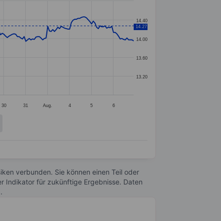
14.40
14.27
14.00
13.60
13.20
30
31
Aug.
4
5
6
Risiken verbunden. Sie können einen Teil oder
r Indikator für zukünftige Ergebnisse. Daten
n
.