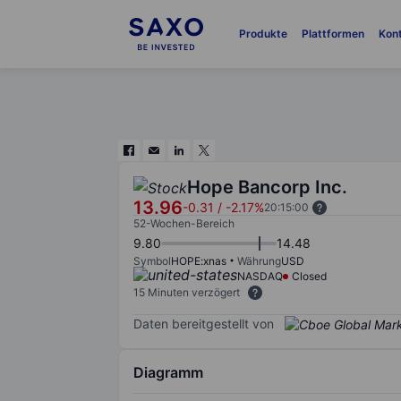
Produkte
Plattformen
Kon
Hope Bancorp Inc.
13.96
-0.31
/
-2.17%
20:15:00
52-Wochen-Bereich
9.80
14.48
Symbol
HOPE:xnas
Währung
USD
NASDAQ
Closed
15 Minuten verzögert
Daten bereitgestellt von
Diagramm
Chart