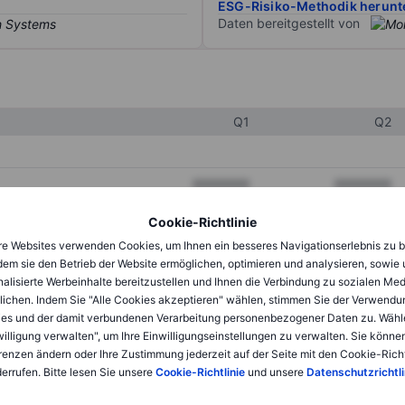
ESG-Risiko-Methodik herunt
Daten bereitgestellt von
Q1
Q2
XXXXXXX
XXXXXXX
XXXXXXX
XXXXXXX
Cookie-Richtlinie
e Websites verwenden Cookies, um Ihnen ein besseres Navigationserlebnis zu b
XXXXXXX
XXXXXXX
dem sie den Betrieb der Website ermöglichen, optimieren und analysieren, sowie
alisierte Werbeinhalte bereitzustellen und Ihnen die Verbindung zu sozialen Me
lichen. Indem Sie "Alle Cookies akzeptieren" wählen, stimmen Sie der Verwendu
XXXXXXX
XXXXXXX
es und der damit verbundenen Verarbeitung personenbezogener Daten zu. Wähl
willigung verwalten", um Ihre Einwilligungseinstellungen zu verwalten. Sie können
XXXXXXX
XXXXXXX
renzen ändern oder Ihre Zustimmung jederzeit auf der Seite mit den Cookie-Richt
errufen. Bitte lesen Sie unsere
Cookie-Richtlinie
und unsere
Datenschutzrichtli