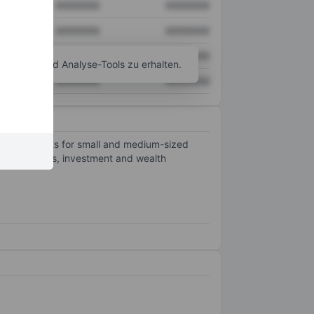
XXXXXXX
XXXXXXX
XXXXXXX
XXXXXXX
XXXXXXX
XXXXXXX
agramm- und Analyse-Tools zu erhalten.
XXXXXXX
XXXXXXX
king products for small and medium-sized
 credit cards, investment and wealth