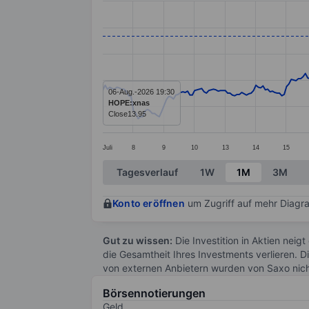
Line chart with 299 data points.
The chart has 1 X axis displaying categ
The chart has 1 Y axis displaying value
06-Aug.-2026 19:30
HOPE:xnas
Close
13.95
Juli
8
9
10
13
14
15
End of interactive chart.
Tagesverlauf
1W
1M
3M
Konto eröffnen
um Zugriff auf mehr Diagra
Gut zu wissen:
Die Investition in Aktien neigt
die Gesamtheit Ihres Investments verlieren. D
von externen Anbietern wurden von Saxo nic
Börsennotierungen
Geld