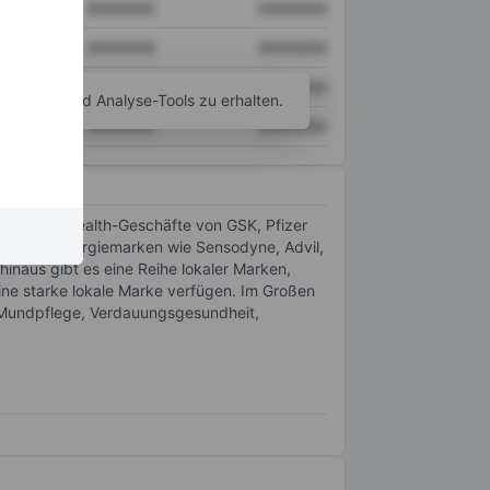
XXXXXXX
XXXXXXX
XXXXXXX
XXXXXXX
XXXXXXX
XXXXXXX
agramm- und Analyse-Tools zu erhalten.
XXXXXXX
XXXXXXX
Consumer-Health-Geschäfte von GSK, Pfizer
globalen Energiemarken wie Sensodyne, Advil,
hinaus gibt es eine Reihe lokaler Marken,
ine starke lokale Marke verfügen. Im Großen
r Mundpflege, Verdauungsgesundheit,