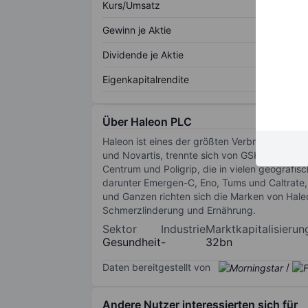
Kurs/Umsatz
Gewinn je Aktie
Dividende je Aktie
Eigenkapitalrendite
Über Haleon PLC
Haleon ist eines der größten Verbraucherges
und Novartis, trennte sich von GSK und ging 
Centrum und Poligrip, die in vielen geografis
darunter Emergen-C, Eno, Tums und Caltrate, 
und Ganzen richten sich die Marken von Hale
Schmerzlinderung und Ernährung.
Sektor
Industrie
Marktkapitalisierun
Gesundheit
-
32bn
Daten bereitgestellt von
/
Andere Nutzer interessierten sich für