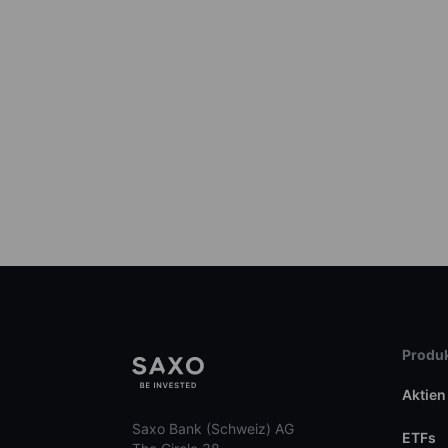
Produk
Aktien
Saxo Bank (Schweiz) AG
ETFs