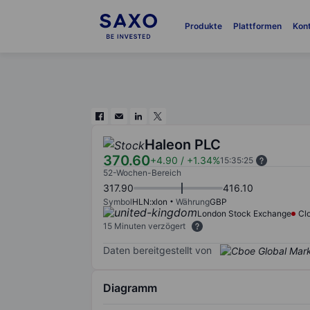
Produkte
Plattformen
Kon
Haleon PLC
370.60
+4.90
/
+1.34%
15:35:25
52-Wochen-Bereich
317.90
416.10
Symbol
HLN:xlon
Währung
GBP
London Stock Exchange
Cl
15 Minuten verzögert
Daten bereitgestellt von
Diagramm
Chart