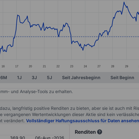
ories.
s. Data ranges from 355.3 to 383.3.
16
17
20
21
22
23
24
27
28
29
6M
1J
3J
5J
Seit Jahresbeginn
Seit Beginn
mm- und Analyse-Tools zu erhalten.
 dazu, langfristig positive Renditen zu bieten, aber sie ist auch mit 
ie vergangenen Wertentwicklungen dieser Aktie sind kein verlässliche
ht verändert.
Vollständiger Haftungsausschluss für Daten ansehe
Renditen
369.90
06-Aug.-2026