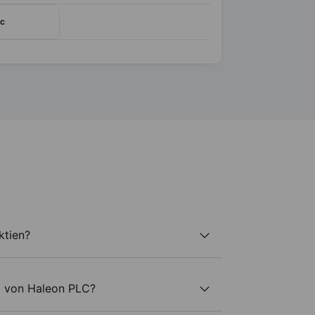
lc
ktien?
l von Haleon PLC?