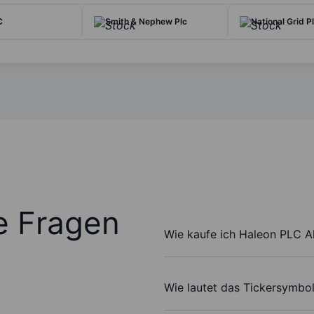
C
Smith & Nephew Plc
National Grid P
te Fragen
Wie kaufe ich Haleon PLC A
Wie lautet das Tickersymbo