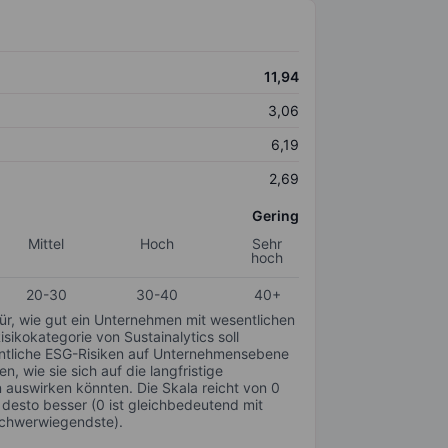
11,94
3,06
6,19
2,69
Gering
Mittel
Hoch
Sehr
hoch
20-30
30-40
40+
für, wie gut ein Unternehmen mit wesentlichen
ikokategorie von Sustainalytics soll
sentliche ESG-Risiken auf Unternehmensebene
n, wie sie sich auf die langfristige
auswirken könnten. Die Skala reicht von 0
, desto besser (0 ist gleichbedeutend mit
schwerwiegendste).