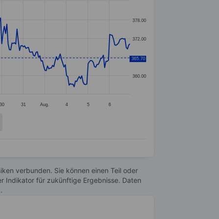
378.00
372.00
366.00
365.70
360.00
30
31
Aug.
4
5
6
Risiken verbunden. Sie können einen Teil oder
r Indikator für zukünftige Ergebnisse. Daten
n
.