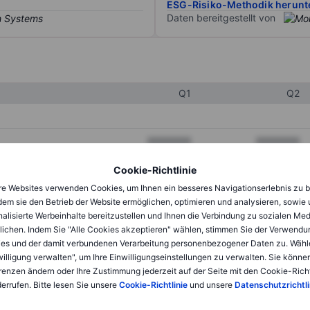
ESG-Risiko-Methodik herunt
Daten bereitgestellt von
Q1
Q2
XXXXXXX
XXXXXXX
XXXXXXX
XXXXXXX
Cookie-Richtlinie
e Websites verwenden Cookies, um Ihnen ein besseres Navigationserlebnis zu b
XXXXXXX
XXXXXXX
dem sie den Betrieb der Website ermöglichen, optimieren und analysieren, sowie
alisierte Werbeinhalte bereitzustellen und Ihnen die Verbindung zu sozialen Me
lichen. Indem Sie "Alle Cookies akzeptieren" wählen, stimmen Sie der Verwendu
XXXXXXX
XXXXXXX
es und der damit verbundenen Verarbeitung personenbezogener Daten zu. Wähl
willigung verwalten", um Ihre Einwilligungseinstellungen zu verwalten. Sie können
XXXXXXX
XXXXXXX
renzen ändern oder Ihre Zustimmung jederzeit auf der Seite mit den Cookie-Richt
errufen. Bitte lesen Sie unsere
Cookie-Richtlinie
und unsere
Datenschutzrichtli