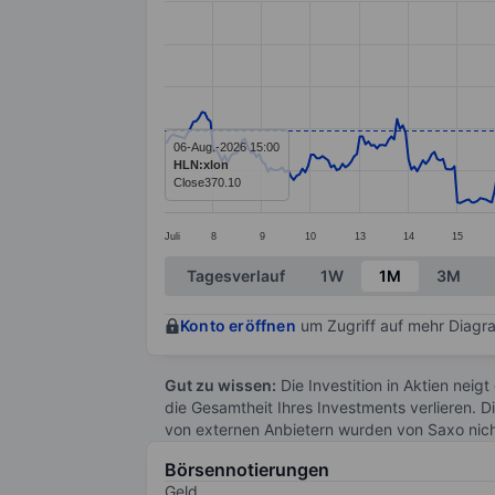
Line chart with 391 data points.
The chart has 1 X axis displaying categ
The chart has 1 Y axis displaying value
06-Aug.-2026 15:00
HLN:xlon
Close
370.10
Juli
8
9
10
13
14
15
End of interactive chart.
Tagesverlauf
1W
1M
3M
Konto eröffnen
um Zugriff auf mehr Diagra
Gut zu wissen:
Die Investition in Aktien neigt
die Gesamtheit Ihres Investments verlieren. D
von externen Anbietern wurden von Saxo nic
Börsennotierungen
Geld