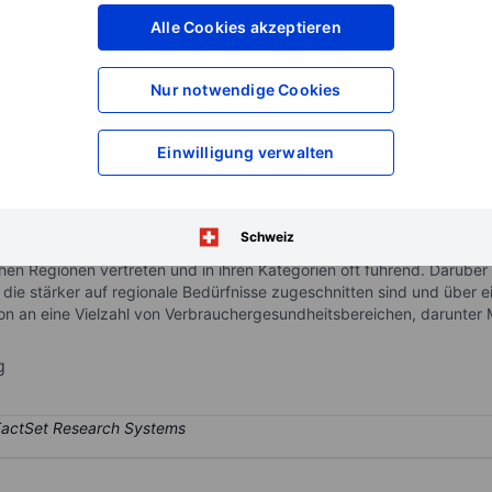
XXXXXXX
XXXXXXX
Alle Cookies akzeptieren
XXXXXXX
XXXXXXX
XXXXXXX
XXXXXXX
Nur notwendige Cookies
Konto eröffnen
um Zugriff auf mehr Di
XXXXXXX
XXXXXXX
Einwilligung verwalten
undheitsunternehmen der Welt. Haleon entstand aus der Fusion der 
Schweiz
im Juli 2022 an die Börse. Es erwirtschaftet 60 % des Umsatzes mit 
chen Regionen vertreten und in ihren Kategorien oft führend. Darüber 
die stärker auf regionale Bedürfnisse zugeschnitten sind und über e
on an eine Vielzahl von Verbrauchergesundheitsbereichen, darunte
g