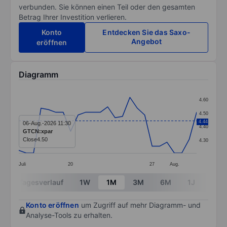
verbunden. Sie können einen Teil oder den gesamten
Betrag Ihrer Investition verlieren.
Konto
Entdecken Sie das Saxo-
Angebot
eröffnen
Diagramm
Chart
4.60
Line chart with 25 data points.
4.50
The chart has 1 X axis displaying categories.
4.44
06-Aug.-2026 11:30
4.40
GTCN:xpar
The chart has 1 Y axis displaying values. Data ranges 
Close
4.50
4.30
Juli
20
27
Aug.
End of interactive chart.
Tagesverlauf
1W
1M
3M
6M
1J
3J
Konto eröffnen
um Zugriff auf mehr Diagramm- und
Analyse-Tools zu erhalten.