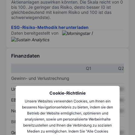
Aktienanlagen auswirken könnten. Die Skala reicht von 0
bis 100. Je geringer das Risiko, desto besser (0 ist
gleichbedeutend mit keinem Risiko und 100 ist das
schwerwiegendste).
ESG-Risiko-Methodik herunterladen
Daten bereitgestellt von
/
Finanzdaten
Q1
Q2
Gewinn- und Verlustrechnung
Umsatz
XXXXXXX
XXXXXXX
Cookie-Richtlinie
EBITDA
XXXXXXX
XXXXXXX
Unsere Websites verwenden Cookies, um Ihnen ein
besseres Navigationserlebnis zu bieten, indem sie den
Nettoeinkommen
XXXXXXX
XXXXXXX
Betrieb der Website ermöglichen, optimieren und
analysieren, sowie um personalisierte Werbeinhalte
Bilanz
bereitzustellen und Ihnen die Verbindung zu sozialen
Medien zu ermöglichen. Indem Sie "Alle Cookies
Gesamtvermögen
XXXXXXX
XXXXXXX