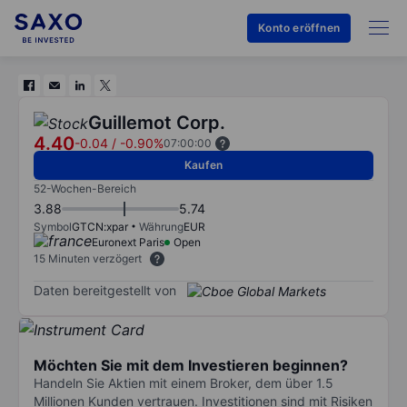
Konto eröffnen
Guillemot Corp.
4.40
-0.04
/
-0.90%
07:00:00
Kaufen
52-Wochen-Bereich
3.88
5.74
Symbol
GTCN:xpar
Währung
EUR
Euronext Paris
Open
15 Minuten verzögert
Daten bereitgestellt von
Möchten Sie mit dem Investieren beginnen?
Handeln Sie Aktien mit einem Broker, dem über 1.5
Millionen Kunden vertrauen. Investitionen sind mit Risiken