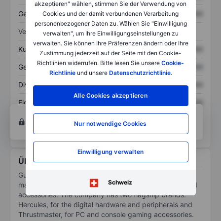
akzeptieren" wählen, stimmen Sie der Verwendung von
Gesamtschulden
XXXXXXX
XXXXXXX
Cookies und der damit verbundenen Verarbeitung
personenbezogener Daten zu. Wählen Sie "Einwilligung
Verhältnisse
verwalten", um Ihre Einwilligungseinstellungen zu
verwalten. Sie können Ihre Präferenzen ändern oder Ihre
Kurs/Umsatz
XXXXXXX
XXXXXXX
Zustimmung jederzeit auf der Seite mit den Cookie-
Richtlinien widerrufen. Bitte lesen Sie unsere
Cookie-
Gewinn je Aktie
XXXXXXX
XXXXXXX
Richtlinie
und unsere
Datenschutzrichtlinie
.
Dividende je Aktie
XXXXXXX
XXXXXXX
Alle Cookies akzeptieren
Eigenkapitalrendite
XXXXXXX
XXXXXXX
Konto eröffnen
um Zugriff auf mehr Diagramm-
Nur notwendige Cookies
und Analyse-Tools zu erhalten.
Einwilligung verwalten
Über Guillemot Corp.
Guillemot Corp SA is engaged in designing and
Schweiz
manufacturing. Interactive entertainment hardware and
accessories. The company has two flagship brands:
Hercules, for the digital hardware and peripherals and
Thrustmaster, for PC and console gaming accessories.