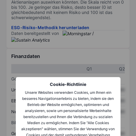
Aktienanlagen auswirken könnten. Die Skala reicht von 0
bis 100. Je geringer das Risiko, desto besser (0 ist
gleichbedeutend mit keinem Risiko und 100 ist das
schwerwiegendste).
ESG-Risiko-Methodik herunterladen
Daten bereitgestellt von
/
Finanzdaten
Q1
Q2
Gewinn- und Verlustrechnung
Cookie-Richtlinie
Umsatz
XXXXXXX
XXXXXXX
Unsere Websites verwenden Cookies, um Ihnen ein
besseres Navigationserlebnis zu bieten, indem sie den
EBITDA
XXXXXXX
XXXXXXX
Betrieb der Website ermöglichen, optimieren und
analysieren, sowie um personalisierte Werbeinhalte
Nettoeinkommen
XXXXXXX
XXXXXXX
bereitzustellen und Ihnen die Verbindung zu sozialen
Bilanz
Medien zu ermöglichen. Indem Sie "Alle Cookies
akzeptieren" wählen, stimmen Sie der Verwendung von
Gesamtvermögen
XXXXXXX
XXXXXXX
Cookies und der damit verbundenen Verarbeitung