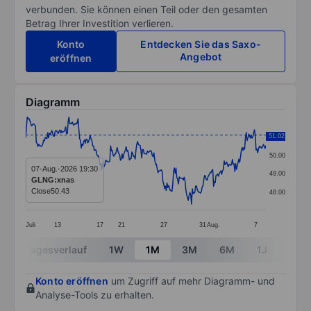
verbunden. Sie können einen Teil oder den gesamten
Betrag Ihrer Investition verlieren.
Konto
Entdecken Sie das Saxo-
Angebot
eröffnen
Diagramm
Chart
51.02
51.00
Line chart with 295 data points.
50.00
The chart has 1 X axis displaying categories.
07-Aug.-2026 19:30
49.00
GLNG:xnas
The chart has 1 Y axis displaying values. Data ranges 
Close
50.43
48.00
Juli
13
17
21
27
31
Aug.
7
End of interactive chart.
Tagesverlauf
1W
1M
3M
6M
1J
3J
Konto eröffnen
um Zugriff auf mehr Diagramm- und
Analyse-Tools zu erhalten.