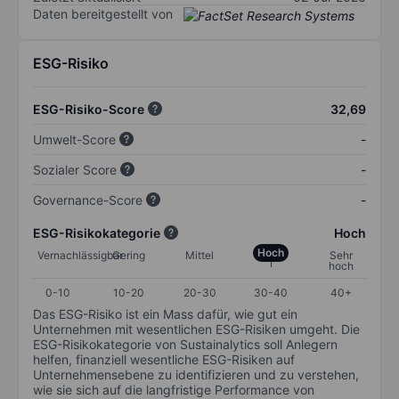
Daten bereitgestellt von
ESG-Risiko
ESG-Risiko-Score
32,69
Umwelt-Score
-
Sozialer Score
-
Governance-Score
-
ESG-Risikokategorie
Hoch
Hoch
Vernachlässigbar
Gering
Mittel
Sehr
hoch
0-10
10-20
20-30
30-40
40+
Das ESG-Risiko ist ein Mass dafür, wie gut ein
Unternehmen mit wesentlichen ESG-Risiken umgeht. Die
ESG-Risikokategorie von Sustainalytics soll Anlegern
helfen, finanziell wesentliche ESG-Risiken auf
Unternehmensebene zu identifizieren und zu verstehen,
wie sie sich auf die langfristige Performance von