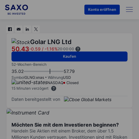
Konto eröffnen
Golar LNG Ltd
50.43
-0.59
/
-1.16%
20:00:00
Kaufen
52-Wochen-Bereich
35.02
57.79
Symbol
GLNG:xnas
Währung
USD
NASDAQ
Closed
15 Minuten verzögert
Daten bereitgestellt von
Möchten Sie mit dem Investieren beginnen?
Handeln Sie Aktien mit einem Broker, dem über 1.5
Millionen Kunden vertrauen. Investitionen sind mit Risiken