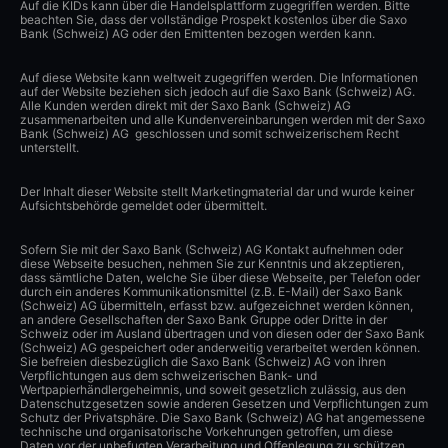
Auf die KIDs kann über die Handelsplattform zugegriffen werden. Bitte
beachten Sie, dass der vollständige Prospekt kostenlos über die Saxo
Bank (Schweiz) AG oder den Emittenten bezogen werden kann.
Auf diese Website kann weltweit zugegriffen werden. Die Informationen
auf der Website beziehen sich jedoch auf die Saxo Bank (Schweiz) AG.
Alle Kunden werden direkt mit der Saxo Bank (Schweiz) AG
zusammenarbeiten und alle Kundenvereinbarungen werden mit der Saxo
Bank (Schweiz) AG geschlossen und somit schweizerischem Recht
unterstellt.
Der Inhalt dieser Website stellt Marketingmaterial dar und wurde keiner
Aufsichtsbehörde gemeldet oder übermittelt.
Sofern Sie mit der Saxo Bank (Schweiz) AG Kontakt aufnehmen oder
diese Webseite besuchen, nehmen Sie zur Kenntnis und akzeptieren,
dass sämtliche Daten, welche Sie über diese Webseite, per Telefon oder
durch ein anderes Kommunikationsmittel (z.B. E-Mail) der Saxo Bank
(Schweiz) AG übermitteln, erfasst bzw. aufgezeichnet werden können,
an andere Gesellschaften der Saxo Bank Gruppe oder Dritte in der
Schweiz oder im Ausland übertragen und von diesen oder der Saxo Bank
(Schweiz) AG gespeichert oder anderweitig verarbeitet werden können.
Sie befreien diesbezüglich die Saxo Bank (Schweiz) AG von ihren
Verpflichtungen aus dem schweizerischen Bank- und
Wertpapierhändlergeheimnis, und soweit gesetzlich zulässig, aus den
Datenschutzgesetzen sowie anderen Gesetzen und Verpflichtungen zum
Schutz der Privatsphäre. Die Saxo Bank (Schweiz) AG hat angemessene
technische und organisatorische Vorkehrungen getroffen, um diese
Daten vor der unbefugten Verarbeitung und Offenlegung zu schützen