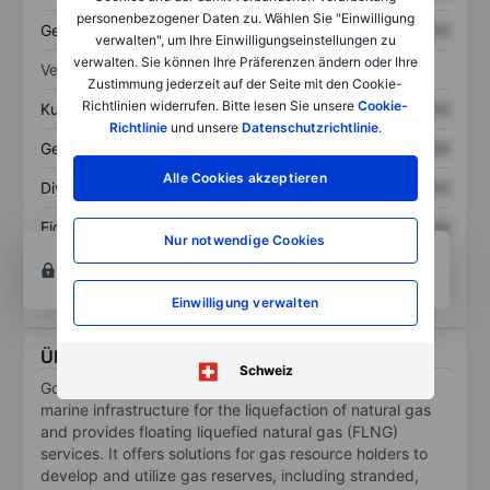
personenbezogener Daten zu. Wählen Sie "Einwilligung
Gesamtschulden
XXXXXXX
XXXXXXX
verwalten", um Ihre Einwilligungseinstellungen zu
verwalten. Sie können Ihre Präferenzen ändern oder Ihre
Verhältnisse
Zustimmung jederzeit auf der Seite mit den Cookie-
Richtlinien widerrufen. Bitte lesen Sie unsere
Cookie-
Kurs/Umsatz
XXXXXXX
XXXXXXX
Richtlinie
und unsere
Datenschutzrichtlinie
.
Gewinn je Aktie
XXXXXXX
XXXXXXX
Alle Cookies akzeptieren
Dividende je Aktie
XXXXXXX
XXXXXXX
Eigenkapitalrendite
XXXXXXX
XXXXXXX
Nur notwendige Cookies
Konto eröffnen
um Zugriff auf mehr Diagramm-
und Analyse-Tools zu erhalten.
Einwilligung verwalten
Über Golar LNG Ltd
Schweiz
Golar LNG Ltd designs, converts, owns, and operates
marine infrastructure for the liquefaction of natural gas
and provides floating liquefied natural gas (FLNG)
services. It offers solutions for gas resource holders to
develop and utilize gas reserves, including stranded,