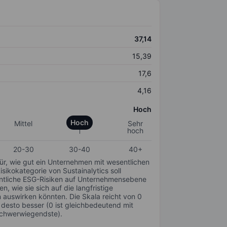
37,14
15,39
17,6
4,16
Hoch
Hoch
Mittel
Sehr
hoch
20-30
30-40
40+
für, wie gut ein Unternehmen mit wesentlichen
ikokategorie von Sustainalytics soll
sentliche ESG-Risiken auf Unternehmensebene
n, wie sie sich auf die langfristige
auswirken könnten. Die Skala reicht von 0
, desto besser (0 ist gleichbedeutend mit
schwerwiegendste).