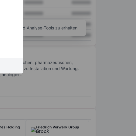
XXXXXXX
XXXXXXX
XXXXXXX
XXXXXXX
XXXXXXX
XXXXXXX
agramm- und Analyse-Tools zu erhalten.
XXXXXXX
XXXXXXX
n in den chemischen, pharmazeutischen,
lanung bis zu Installation und Wartung.
chnologien.
nes Holding
Friedrich Vorwerk Group
SE