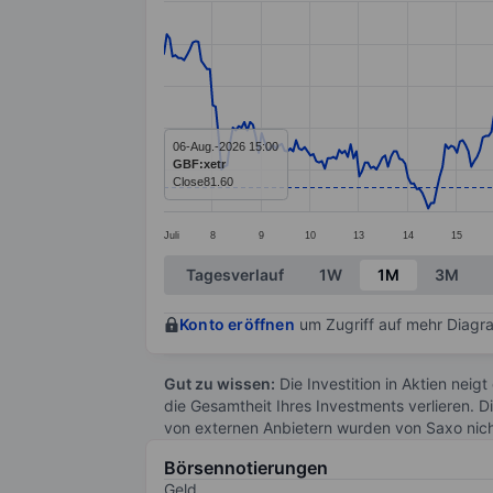
Line chart with 391 data points.
The chart has 1 X axis displaying categ
The chart has 1 Y axis displaying value
06-Aug.-2026 15:00
GBF:xetr
Close
81.60
Juli
8
9
10
13
14
15
End of interactive chart.
Tagesverlauf
1W
1M
3M
Konto eröffnen
um Zugriff auf mehr Diagra
Gut zu wissen:
Die Investition in Aktien neigt
die Gesamtheit Ihres Investments verlieren. D
von externen Anbietern wurden von Saxo nic
Börsennotierungen
Geld