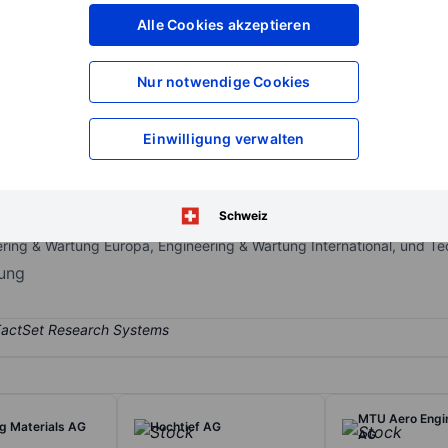
XXXXXXX
XXXXXXX
Alle Cookies akzeptieren
XXXXXXX
XXXXXXX
XXXXXXX
XXXXXXX
Nur notwendige Cookies
Konto eröffnen
um Zugriff auf mehr Di
XXXXXXX
XXXXXXX
Einwilligung verwalten
lle Dienstleister. Er liefert angepasste Engineering Services an Kunde
Schweiz
rtfolio versucht, die ganze Wertschöpfungskette von Beratung und P
ering & Wartung Europa, Engineering & Wartung International, und Te
rung
MTU Aero Engi
g Materials AG
Hochtief AG
AG