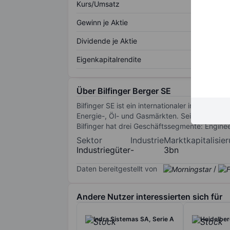
Kurs/Umsatz
Gewinn je Aktie
Dividende je Aktie
Eigenkapitalrendite
Über Bilfinger Berger SE
Bilfinger SE ist ein internationaler industrie
Energie-, Öl- und Gasmärkten. Sein Produktpo
Bilfinger hat drei Geschäftssegmente: Engine
Sektor
Industrie
Marktkapitalisie
Industriegüter
-
3bn
Daten bereitgestellt von
/
Andere Nutzer interessierten sich für
Indra Sistemas SA, Serie A
Heidelber