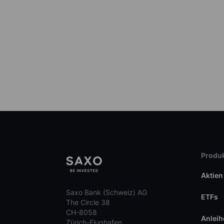
Produk
Aktien
Saxo Bank (Schweiz) AG
ETFs
The Circle 38
CH-8058
Anleih
Zürich-Flughafen