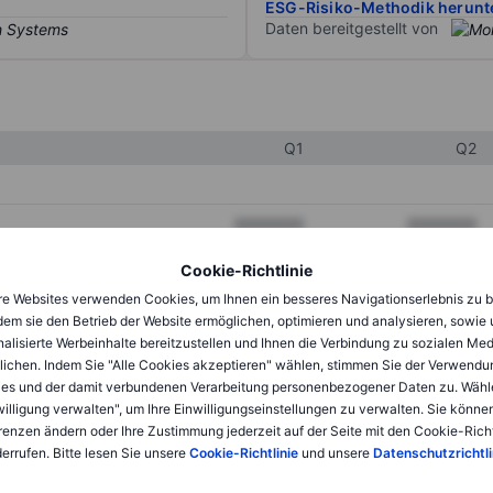
ESG-Risiko-Methodik herunt
Daten bereitgestellt von
Q1
Q2
XXXXXXX
XXXXXXX
XXXXXXX
XXXXXXX
Cookie-Richtlinie
e Websites verwenden Cookies, um Ihnen ein besseres Navigationserlebnis zu b
XXXXXXX
XXXXXXX
dem sie den Betrieb der Website ermöglichen, optimieren und analysieren, sowie
alisierte Werbeinhalte bereitzustellen und Ihnen die Verbindung zu sozialen Me
lichen. Indem Sie "Alle Cookies akzeptieren" wählen, stimmen Sie der Verwendu
XXXXXXX
XXXXXXX
es und der damit verbundenen Verarbeitung personenbezogener Daten zu. Wähl
willigung verwalten", um Ihre Einwilligungseinstellungen zu verwalten. Sie können
XXXXXXX
XXXXXXX
renzen ändern oder Ihre Zustimmung jederzeit auf der Seite mit den Cookie-Richt
errufen. Bitte lesen Sie unsere
Cookie-Richtlinie
und unsere
Datenschutzrichtli