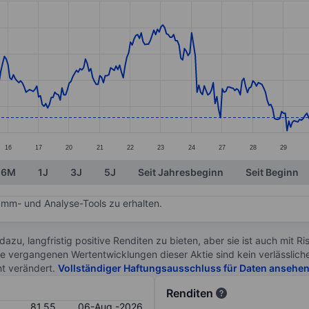
ories.
s. Data ranges from 81.05 to 87.35.
16
17
20
21
22
23
24
27
28
29
6M
1J
3J
5J
Seit Jahresbeginn
Seit Beginn
mm- und Analyse-Tools zu erhalten.
 dazu, langfristig positive Renditen zu bieten, aber sie ist auch mit 
ie vergangenen Wertentwicklungen dieser Aktie sind kein verlässliche
ht verändert.
Vollständiger Haftungsausschluss für Daten ansehe
Renditen
81.55
06-Aug.-2026