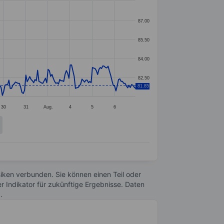
87.00
85.50
84.00
82.50
81.85
30
31
Aug.
4
5
6
Risiken verbunden. Sie können einen Teil oder
r Indikator für zukünftige Ergebnisse. Daten
n
.