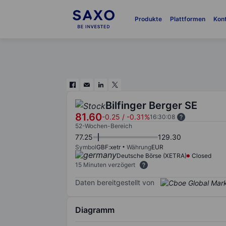
Produkte
Plattformen
Kon
Bilfinger Berger SE
81.60
-0.25
/
-0.31%
16:30:08
52-Wochen-Bereich
77.25
129.30
Symbol
GBF:xetr
Währung
EUR
Deutsche Börse (XETRA)
Closed
15 Minuten verzögert
Daten bereitgestellt von
Diagramm
Chart