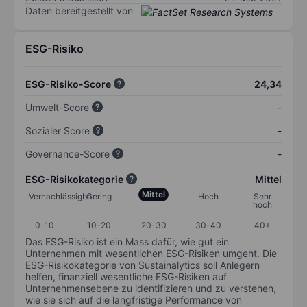
Daten bereitgestellt von
ESG-Risiko
ESG-Risiko-Score
24,34
Umwelt-Score
-
Sozialer Score
-
Governance-Score
-
ESG-Risikokategorie
Mittel
Mittel
Vernachlässigbar
Gering
Hoch
Sehr
hoch
0-10
10-20
20-30
30-40
40+
Das ESG-Risiko ist ein Mass dafür, wie gut ein
Unternehmen mit wesentlichen ESG-Risiken umgeht. Die
ESG-Risikokategorie von Sustainalytics soll Anlegern
helfen, finanziell wesentliche ESG-Risiken auf
Unternehmensebene zu identifizieren und zu verstehen,
wie sie sich auf die langfristige Performance von