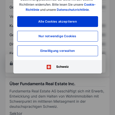
Richtlinien widerrufen. Bitte lesen Sie unsere
Cookie-
Gesamtschulden
XXXXXXX
XXXXXXX
Richtlinie
und unsere
Datenschutzrichtlinie
.
Verhältnisse
Alle Cookies akzeptieren
Kurs/Umsatz
XXXXXXX
XXXXXXX
Gewinn je Aktie
XXXXXXX
XXXXXXX
Nur notwendige Cookies
Dividende je Aktie
XXXXXXX
XXXXXXX
Einwilligung verwalten
Eigenkapitalrendite
XXXXXXX
XXXXXXX
Konto eröffnen
um Zugriff auf mehr Diagramm-
und Analyse-Tools zu erhalten.
Schweiz
Über Fundamenta Real Estate Inc.
Fundamenta Real Estate AG beschäftigt sich mit Erwerb,
Entwicklung und dem Halten von Wohnimmobilien mit
Schwerpunkt im mittleren Mietsegment in der
deutschsprachigen Schweiz.
Sektor