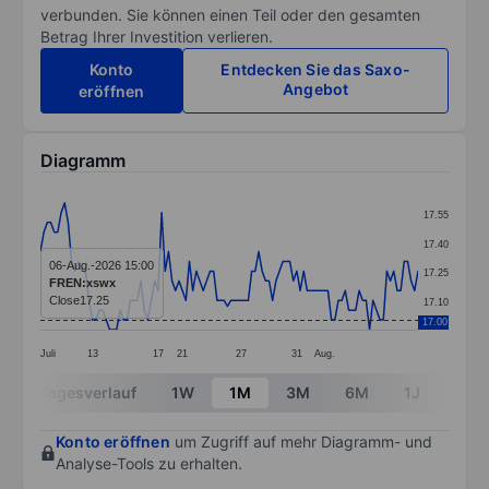
verbunden. Sie können einen Teil oder den gesamten
Betrag Ihrer Investition verlieren.
Konto
Entdecken Sie das Saxo-
Angebot
eröffnen
Diagramm
Chart
17.55
Line chart with 110 data points.
17.40
The chart has 1 X axis displaying categories.
06-Aug.-2026 15:00
17.25
FREN:xswx
The chart has 1 Y axis displaying values. Data ranges 
Close
17.25
17.10
17.00
Juli
13
17
21
27
31
Aug.
End of interactive chart.
Tagesverlauf
1W
1M
3M
6M
1J
3J
Konto eröffnen
um Zugriff auf mehr Diagramm- und
Analyse-Tools zu erhalten.