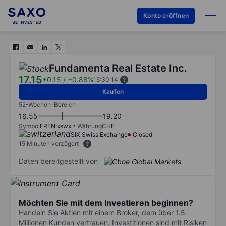
Konto eröffnen
Fundamenta Real Estate Inc.
17.15
+0.15
/
+0.88%
15:30:14
Kaufen
52-Wochen-Bereich
16.55
19.20
Symbol
FREN:xswx
Währung
CHF
SIX Swiss Exchange
Closed
15 Minuten verzögert
Daten bereitgestellt von
Möchten Sie mit dem Investieren beginnen?
Handeln Sie Aktien mit einem Broker, dem über 1.5
Millionen Kunden vertrauen. Investitionen sind mit Risiken