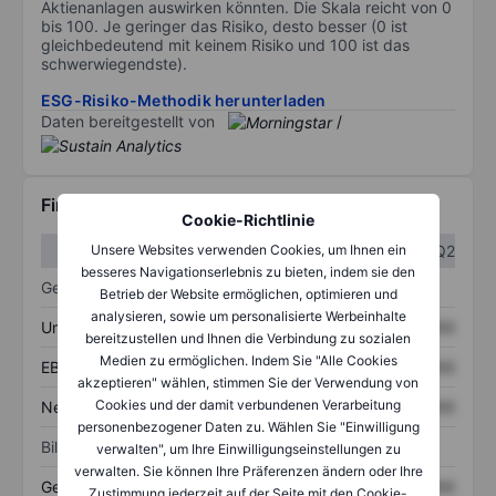
Aktienanlagen auswirken könnten. Die Skala reicht von 0
bis 100. Je geringer das Risiko, desto besser (0 ist
gleichbedeutend mit keinem Risiko und 100 ist das
schwerwiegendste).
ESG-Risiko-Methodik herunterladen
Daten bereitgestellt von
/
Finanzdaten
Cookie-Richtlinie
Q1
Q2
Unsere Websites verwenden Cookies, um Ihnen ein
besseres Navigationserlebnis zu bieten, indem sie den
Gewinn- und Verlustrechnung
Betrieb der Website ermöglichen, optimieren und
analysieren, sowie um personalisierte Werbeinhalte
Umsatz
XXXXXXX
XXXXXXX
bereitzustellen und Ihnen die Verbindung zu sozialen
Medien zu ermöglichen. Indem Sie "Alle Cookies
EBITDA
XXXXXXX
XXXXXXX
akzeptieren" wählen, stimmen Sie der Verwendung von
Cookies und der damit verbundenen Verarbeitung
Nettoeinkommen
XXXXXXX
XXXXXXX
personenbezogener Daten zu. Wählen Sie "Einwilligung
Bilanz
verwalten", um Ihre Einwilligungseinstellungen zu
verwalten. Sie können Ihre Präferenzen ändern oder Ihre
Gesamtvermögen
XXXXXXX
XXXXXXX
Zustimmung jederzeit auf der Seite mit den Cookie-