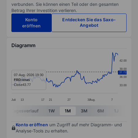
verbunden. Sie können einen Teil oder den gesamten
Betrag Ihrer Investition verlieren.
Konto
Entdecken Sie das Saxo-
Angebot
eröffnen
Diagramm
Chart
42.00
Line chart with 219 data points.
39.00
37.72
The chart has 1 X axis displaying categories.
07-Aug.-2026 19:30
36.00
FRD:xnas
The chart has 1 Y axis displaying values. Data ranges 
Close
43.77
33.00
Juli
13
17
21
27
31
Aug.
7
End of interactive chart.
Tagesverlauf
1W
1M
3M
6M
1J
3J
Konto eröffnen
um Zugriff auf mehr Diagramm- und
Analyse-Tools zu erhalten.