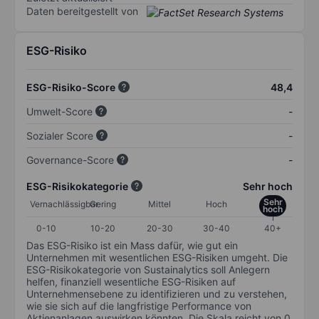
Daten bereitgestellt von
ESG-Risiko
ESG-Risiko-Score
48,4
Umwelt-Score
-
Sozialer Score
-
Governance-Score
-
ESG-Risikokategorie
Sehr hoch
Sehr
Vernachlässigbar
Gering
Mittel
Hoch
hoch
0-10
10-20
20-30
30-40
40+
Das ESG-Risiko ist ein Mass dafür, wie gut ein
Unternehmen mit wesentlichen ESG-Risiken umgeht. Die
ESG-Risikokategorie von Sustainalytics soll Anlegern
helfen, finanziell wesentliche ESG-Risiken auf
Unternehmensebene zu identifizieren und zu verstehen,
wie sie sich auf die langfristige Performance von
Aktienanlagen auswirken könnten. Die Skala reicht von 0