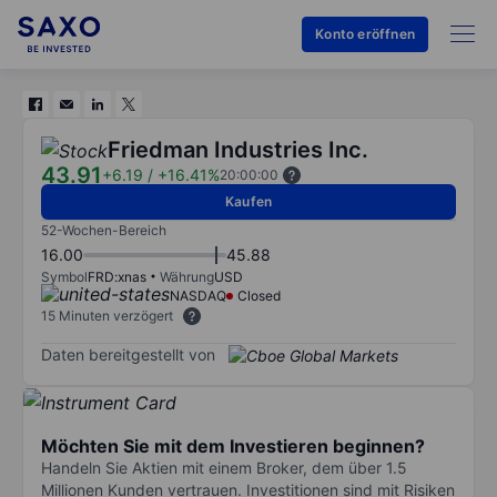
Konto eröffnen
Friedman Industries Inc.
43.91
+6.19
/
+16.41%
20:00:00
Kaufen
52-Wochen-Bereich
16.00
45.88
Symbol
FRD:xnas
Währung
USD
NASDAQ
Closed
15 Minuten verzögert
Daten bereitgestellt von
Möchten Sie mit dem Investieren beginnen?
Handeln Sie Aktien mit einem Broker, dem über 1.5
Millionen Kunden vertrauen. Investitionen sind mit Risiken