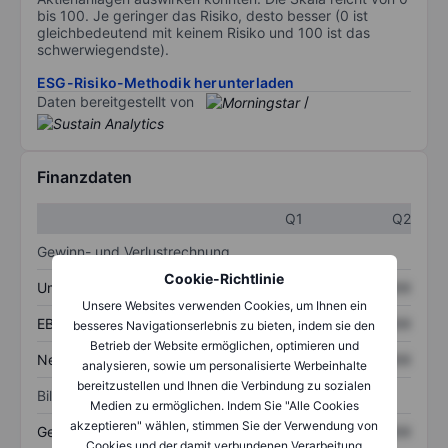
bis 100. Je geringer das Risiko, desto besser (0 ist
gleichbedeutend mit keinem Risiko und 100 ist das
schwerwiegendste).
ESG-Risiko-Methodik herunterladen
Daten bereitgestellt von
/
Finanzdaten
Q1
Q2
Gewinn- und Verlustrechnung
Cookie-Richtlinie
Umsatz
XXXXXXX
XXXXXXX
Unsere Websites verwenden Cookies, um Ihnen ein
EBITDA
XXXXXXX
XXXXXXX
besseres Navigationserlebnis zu bieten, indem sie den
Betrieb der Website ermöglichen, optimieren und
Nettoeinkommen
XXXXXXX
XXXXXXX
analysieren, sowie um personalisierte Werbeinhalte
bereitzustellen und Ihnen die Verbindung zu sozialen
Bilanz
Medien zu ermöglichen. Indem Sie "Alle Cookies
akzeptieren" wählen, stimmen Sie der Verwendung von
Gesamtvermögen
XXXXXXX
XXXXXXX
Cookies und der damit verbundenen Verarbeitung