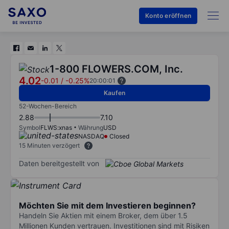
Konto eröffnen
1-800 FLOWERS.COM, Inc.
4.02
-0.01
/
-0.25%
20:00:01
Kaufen
52-Wochen-Bereich
2.88
7.10
Symbol
FLWS:xnas
Währung
USD
NASDAQ
Closed
15 Minuten verzögert
Daten bereitgestellt von
Möchten Sie mit dem Investieren beginnen?
Handeln Sie Aktien mit einem Broker, dem über 1.5
Millionen Kunden vertrauen. Investitionen sind mit Risiken