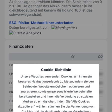
Aktienanlagen auswirken könnten. Die Skala reicht von 0
bis 100. Je geringer das Risiko, desto besser (0 ist
gleichbedeutend mit keinem Risiko und 100 ist das
schwerwiegendste).
ESG-Risiko-Methodik herunterladen
Daten bereitgestellt von
/
Finanzdaten
Q1
Q2
Gewinn- und Verlustrechnung
Cookie-Richtlinie
Umsatz
XXXXXXX
XXXXXXX
Unsere Websites verwenden Cookies, um Ihnen ein
besseres Navigationserlebnis zu bieten, indem sie den
EBITDA
XXXXXXX
XXXXXXX
Betrieb der Website ermöglichen, optimieren und
analysieren, sowie um personalisierte Werbeinhalte
Nettoeinkommen
XXXXXXX
XXXXXXX
bereitzustellen und Ihnen die Verbindung zu sozialen
Bilanz
Medien zu ermöglichen. Indem Sie "Alle Cookies
akzeptieren" wählen, stimmen Sie der Verwendung von
Gesamtvermögen
XXXXXXX
XXXXXXX
Cookies und der damit verbundenen Verarbeitung