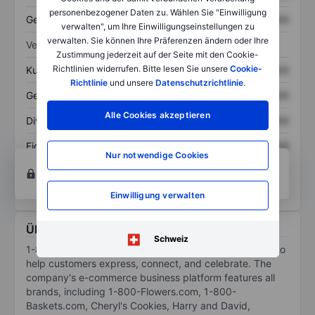
personenbezogener Daten zu. Wählen Sie "Einwilligung
Gesamtschulden
XXXXXXX
XXXXXXX
verwalten", um Ihre Einwilligungseinstellungen zu
verwalten. Sie können Ihre Präferenzen ändern oder Ihre
Verhältnisse
Zustimmung jederzeit auf der Seite mit den Cookie-
Richtlinien widerrufen. Bitte lesen Sie unsere
Cookie-
Kurs/Umsatz
XXXXXXX
XXXXXXX
Richtlinie
und unsere
Datenschutzrichtlinie
.
Gewinn je Aktie
XXXXXXX
XXXXXXX
Alle Cookies akzeptieren
Dividende je Aktie
XXXXXXX
XXXXXXX
Eigenkapitalrendite
XXXXXXX
XXXXXXX
Nur notwendige Cookies
Konto eröffnen
um Zugriff auf mehr Diagramm-
und Analyse-Tools zu erhalten.
Einwilligung verwalten
Über 1-800 FLOWERS.COM, Inc.
Schweiz
1-800-Flowers.com Inc is a provider of gifts designed to
help customers express, connect, and celebrate. The
company's e-commerce business platform features all
brands, including 1-800-Flowers.com, 1-800-
Baskets.com, Cheryl's Cookies, Harry and David,