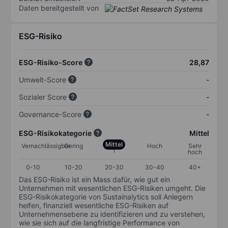
Daten bereitgestellt von
ESG-Risiko
ESG-Risiko-Score
28,87
Umwelt-Score
-
Sozialer Score
-
Governance-Score
-
ESG-Risikokategorie
Mittel
Mittel
Vernachlässigbar
Gering
Hoch
Sehr
hoch
0-10
10-20
20-30
30-40
40+
Das ESG-Risiko ist ein Mass dafür, wie gut ein
Unternehmen mit wesentlichen ESG-Risiken umgeht. Die
ESG-Risikokategorie von Sustainalytics soll Anlegern
helfen, finanziell wesentliche ESG-Risiken auf
Unternehmensebene zu identifizieren und zu verstehen,
wie sie sich auf die langfristige Performance von