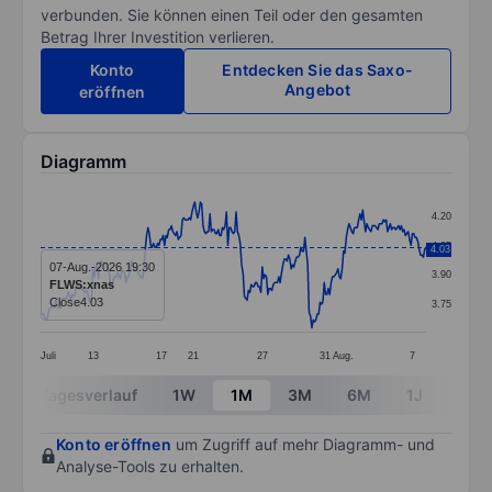
verbunden. Sie können einen Teil oder den gesamten
Betrag Ihrer Investition verlieren.
Konto
Entdecken Sie das Saxo-
Angebot
eröffnen
Diagramm
Chart
4.20
Line chart with 281 data points.
4.05
4.03
The chart has 1 X axis displaying categories.
07-Aug.-2026 19:30
3.90
FLWS:xnas
The chart has 1 Y axis displaying values. Data ranges 
Close
4.03
3.75
Juli
13
17
21
27
31
Aug.
7
End of interactive chart.
Tagesverlauf
1W
1M
3M
6M
1J
3J
Konto eröffnen
um Zugriff auf mehr Diagramm- und
Analyse-Tools zu erhalten.