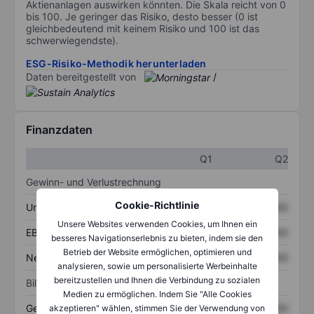
Aktienanlagen auswirken könnten. Die Skala reicht von 0
bis 100. Je geringer das Risiko, desto besser (0 ist
gleichbedeutend mit keinem Risiko und 100 ist das
schwerwiegendste).
ESG-Risiko-Methodik herunterladen
Daten bereitgestellt von
/
Finanzdaten
Q1
Q2
Gewinn- und Verlustrechnung
Cookie-Richtlinie
Umsatz
XXXXXXX
XXXXXXX
Unsere Websites verwenden Cookies, um Ihnen ein
EBITDA
XXXXXXX
XXXXXXX
besseres Navigationserlebnis zu bieten, indem sie den
Betrieb der Website ermöglichen, optimieren und
Nettoeinkommen
XXXXXXX
XXXXXXX
analysieren, sowie um personalisierte Werbeinhalte
bereitzustellen und Ihnen die Verbindung zu sozialen
Bilanz
Medien zu ermöglichen. Indem Sie "Alle Cookies
Gesamtvermögen
XXXXXXX
XXXXXXX
akzeptieren" wählen, stimmen Sie der Verwendung von