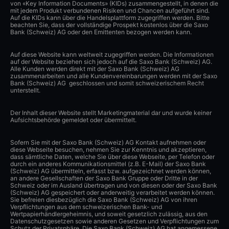
von «Key Information Documents» (KIDs) zusammengestellt, in denen die
mit jedem Produkt verbundenen Risiken und Chancen aufgeführt sind.
Auf die KIDs kann über die Handelsplattform zugegriffen werden. Bitte
beachten Sie, dass der vollständige Prospekt kostenlos über die Saxo
Bank (Schweiz) AG oder den Emittenten bezogen werden kann.
Auf diese Website kann weltweit zugegriffen werden. Die Informationen
auf der Website beziehen sich jedoch auf die Saxo Bank (Schweiz) AG.
Alle Kunden werden direkt mit der Saxo Bank (Schweiz) AG
zusammenarbeiten und alle Kundenvereinbarungen werden mit der Saxo
Bank (Schweiz) AG geschlossen und somit schweizerischem Recht
unterstellt.
Der Inhalt dieser Website stellt Marketingmaterial dar und wurde keiner
Aufsichtsbehörde gemeldet oder übermittelt.
Sofern Sie mit der Saxo Bank (Schweiz) AG Kontakt aufnehmen oder
diese Webseite besuchen, nehmen Sie zur Kenntnis und akzeptieren,
dass sämtliche Daten, welche Sie über diese Webseite, per Telefon oder
durch ein anderes Kommunikationsmittel (z.B. E-Mail) der Saxo Bank
(Schweiz) AG übermitteln, erfasst bzw. aufgezeichnet werden können,
an andere Gesellschaften der Saxo Bank Gruppe oder Dritte in der
Schweiz oder im Ausland übertragen und von diesen oder der Saxo Bank
(Schweiz) AG gespeichert oder anderweitig verarbeitet werden können.
Sie befreien diesbezüglich die Saxo Bank (Schweiz) AG von ihren
Verpflichtungen aus dem schweizerischen Bank- und
Wertpapierhändlergeheimnis, und soweit gesetzlich zulässig, aus den
Datenschutzgesetzen sowie anderen Gesetzen und Verpflichtungen zum
Schutz der Privatsphäre. Die Saxo Bank (Schweiz) AG hat angemessene