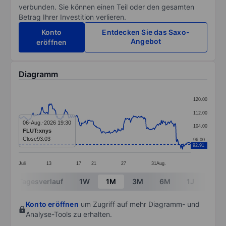
verbunden. Sie können einen Teil oder den gesamten
Betrag Ihrer Investition verlieren.
Konto
Entdecken Sie das Saxo-
Angebot
eröffnen
Diagramm
Chart
120.00
Line chart with 299 data points.
112.00
The chart has 1 X axis displaying categories.
06-Aug.-2026 19:30
104.00
FLUT:xnys
The chart has 1 Y axis displaying values. Data ranges 
Close
93.03
96.00
92.91
Juli
13
17
21
27
31
Aug.
End of interactive chart.
Tagesverlauf
1W
1M
3M
6M
1J
3J
Konto eröffnen
um Zugriff auf mehr Diagramm- und
Analyse-Tools zu erhalten.