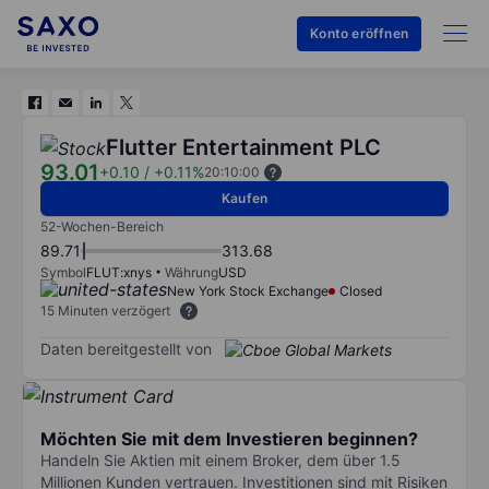
Konto eröffnen
Flutter Entertainment PLC
93.01
+0.10
/
+0.11%
20:10:00
Kaufen
52-Wochen-Bereich
89.71
313.68
Symbol
FLUT:xnys
Währung
USD
New York Stock Exchange
Closed
15 Minuten verzögert
Daten bereitgestellt von
Möchten Sie mit dem Investieren beginnen?
Handeln Sie Aktien mit einem Broker, dem über 1.5
Millionen Kunden vertrauen. Investitionen sind mit Risiken