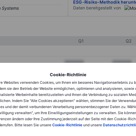
ESG-Risiko-Methodik herunt
Daten bereitgestellt von
Q1
Q2
XXXXXXX
XXXXXXX
XXXXXXX
XXXXXXX
Cookie-Richtlinie
e Websites verwenden Cookies, um Ihnen ein besseres Navigationserlebnis zu b
XXXXXXX
XXXXXXX
dem sie den Betrieb der Website ermöglichen, optimieren und analysieren, sowie
alisierte Werbeinhalte bereitzustellen und Ihnen die Verbindung zu sozialen Me
lichen. Indem Sie "Alle Cookies akzeptieren" wählen, stimmen Sie der Verwendu
XXXXXXX
XXXXXXX
es und der damit verbundenen Verarbeitung personenbezogener Daten zu. Wähl
willigung verwalten", um Ihre Einwilligungseinstellungen zu verwalten. Sie können
XXXXXXX
XXXXXXX
renzen ändern oder Ihre Zustimmung jederzeit auf der Seite mit den Cookie-Richt
errufen. Bitte lesen Sie unsere
Cookie-Richtlinie
und unsere
Datenschutzrichtli