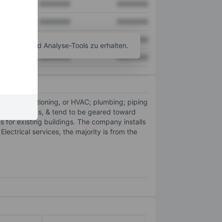
XXXXXXX
XXXXXXX
XXXXXXX
XXXXXXX
XXXXXXX
XXXXXXX
agramm- und Analyse-Tools zu erhalten.
XXXXXXX
XXXXXXX
& air conditioning, or HVAC; plumbing; piping
ional buildings, & tend to be geared toward
s for existing buildings. The company installs
ectrical services, the majority is from the