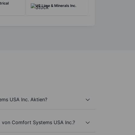
trical
US Lime & Minerals Inc.
ems USA Inc. Aktien?
l von Comfort Systems USA Inc.?