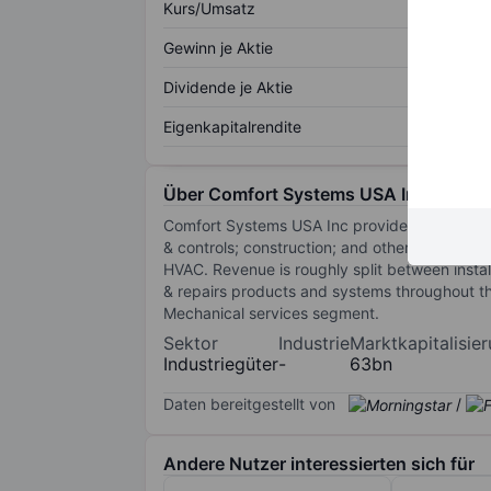
Kurs/Umsatz
Gewinn je Aktie
Dividende je Aktie
Eigenkapitalrendite
Über Comfort Systems USA Inc.
Comfort Systems USA Inc provides comprehensi
& controls; construction; and other electrical
HVAC. Revenue is roughly split between install
& repairs products and systems throughout the
Mechanical services segment.
Sektor
Industrie
Marktkapitalisie
Industriegüter
-
63bn
Daten bereitgestellt von
/
Andere Nutzer interessierten sich für