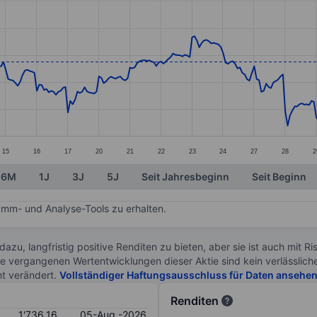
ories.
es. Data ranges from 1505.53 to 1870.65.
15
16
17
20
21
22
23
24
27
28
2
6M
1J
3J
5J
Seit Jahresbeginn
Seit Beginn
mm- und Analyse-Tools zu erhalten.
 dazu, langfristig positive Renditen zu bieten, aber sie ist auch mit 
ie vergangenen Wertentwicklungen dieser Aktie sind kein verlässliche
ht verändert.
Vollständiger Haftungsausschluss für Daten ansehe
Renditen
1'736.16
05-Aug.-2026