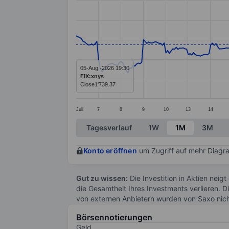
Line chart with 299 data points.
The chart has 1 X axis displaying categ
The chart has 1 Y axis displaying valu
05-Aug.-2026 19:30
FIX:xnys
Close
1'739.37
Juli
7
8
9
10
13
14
End of interactive chart.
Tagesverlauf
1W
1M
3M
Konto eröffnen
um Zugriff auf mehr Diagra
Gut zu wissen:
Die Investition in Aktien neigt
die Gesamtheit Ihres Investments verlieren. D
von externen Anbietern wurden von Saxo nic
Börsennotierungen
Geld