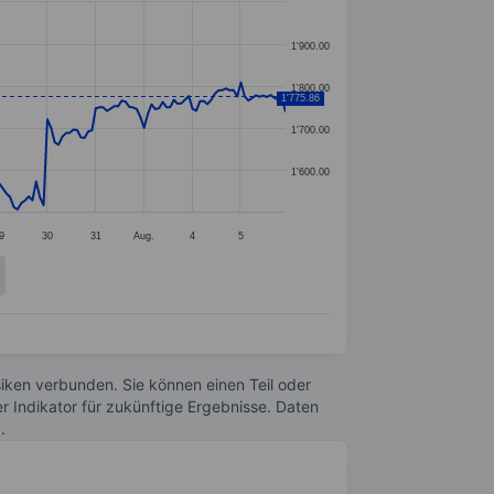
1'900.00
1'800.00
1'775.86
1'700.00
1'600.00
9
30
31
Aug.
4
5
Risiken verbunden. Sie können einen Teil oder
r Indikator für zukünftige Ergebnisse. Daten
n
.