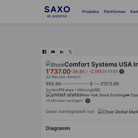
Produkte
Plattformen
Kon
Comfort Systems USA In
1'737.00
-38.86
/
-2.19%
20:10:00
52-Wochen-Bereich
655.96
2'073.99
Symbol
FIX:xnys
Währung
USD
New York Stock Exchange
Clo
15 Minuten verzögert
Daten bereitgestellt von
Diagramm
Chart