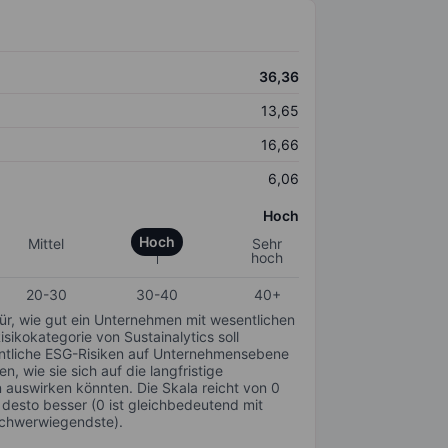
36,36
13,65
16,66
6,06
Hoch
Hoch
Mittel
Sehr
hoch
20-30
30-40
40+
für, wie gut ein Unternehmen mit wesentlichen
ikokategorie von Sustainalytics soll
sentliche ESG-Risiken auf Unternehmensebene
n, wie sie sich auf die langfristige
auswirken könnten. Die Skala reicht von 0
, desto besser (0 ist gleichbedeutend mit
schwerwiegendste).