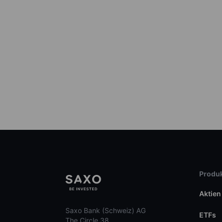
Produk
Aktien
Saxo Bank (Schweiz) AG
ETFs
The Circle 38