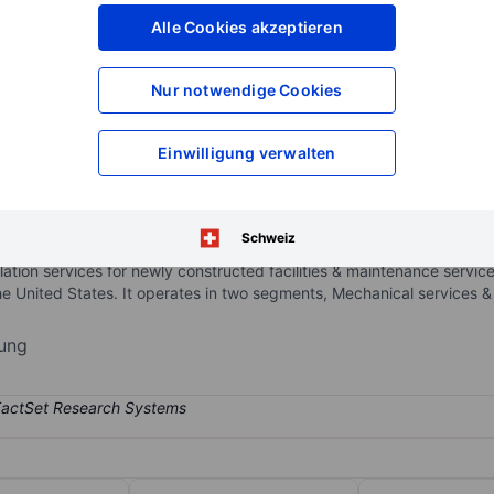
XXXXXXX
XXXXXXX
Alle Cookies akzeptieren
XXXXXXX
XXXXXXX
XXXXXXX
XXXXXXX
Nur notwendige Cookies
Konto eröffnen
um Zugriff auf mehr Di
XXXXXXX
XXXXXXX
Einwilligung verwalten
ve mechanical contracting services, including heating, ventilation, 
Schweiz
 components. Projects are mainly for commercial, industrial, & institut
ation services for newly constructed facilities & maintenance service
 United States. It operates in two segments, Mechanical services & El
rung