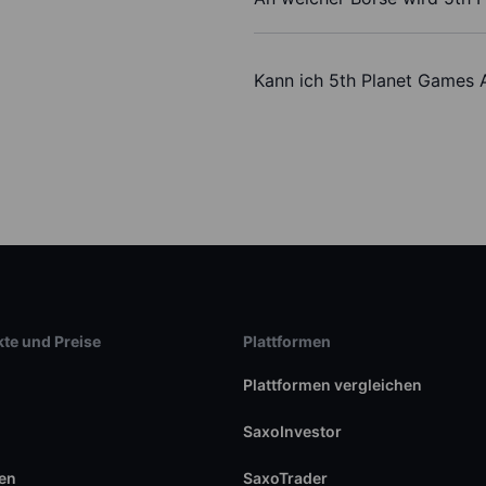
Kann ich 5th Planet Games 
te und Preise
Plattformen
Plattformen vergleichen
SaxoInvestor
en
SaxoTrader