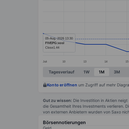
Line chart with 15 data points.
The chart has 1 X axis displaying categ
The chart has 1 Y axis displaying values
05-Aug.-2026 13:30
FIVEPG:xosl
Close
1.44
Juli
10
13
14
15
End of interactive chart.
Tagesverlauf
1W
1M
3M
Konto eröffnen
um Zugriff auf mehr Diagra
Gut zu wissen:
Die Investition in Aktien neigt
die Gesamtheit Ihres Investments verlieren. D
von externen Anbietern wurden von Saxo nic
Börsennotierungen
Geld