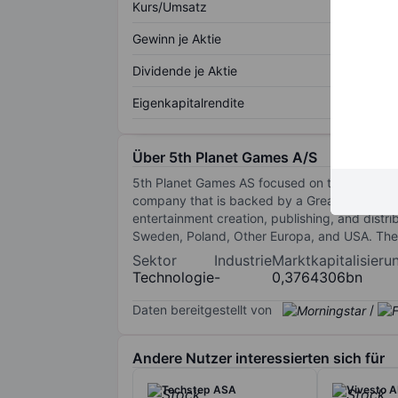
Kurs/Umsatz
Gewinn je Aktie
Dividende je Aktie
Eigenkapitalrendite
Über 5th Planet Games A/S
5th Planet Games AS focused on the financing 
company that is backed by a Greatly driven
entertainment creation, publishing, and dist
Sweden, Poland, Other Europa, and USA. The
Sektor
Industrie
Marktkapitalisieru
Technologie
-
0,3764306bn
Daten bereitgestellt von
/
Andere Nutzer interessierten sich für
Techstep ASA
Vivesto 