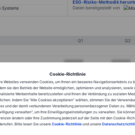
ESG-Risiko-Methodik herunt
Daten bereitgestellt von
Q1
Q2
XXXXXXX
XXXXXXX
XXXXXXX
XXXXXXX
Cookie-Richtlinie
e Websites verwenden Cookies, um Ihnen ein besseres Navigationserlebnis zu b
XXXXXXX
XXXXXXX
dem sie den Betrieb der Website ermöglichen, optimieren und analysieren, sowie
alisierte Werbeinhalte bereitzustellen und Ihnen die Verbindung zu sozialen Me
lichen. Indem Sie "Alle Cookies akzeptieren" wählen, stimmen Sie der Verwendu
XXXXXXX
XXXXXXX
es und der damit verbundenen Verarbeitung personenbezogener Daten zu. Wähl
willigung verwalten", um Ihre Einwilligungseinstellungen zu verwalten. Sie können
XXXXXXX
XXXXXXX
renzen ändern oder Ihre Zustimmung jederzeit auf der Seite mit den Cookie-Richt
errufen. Bitte lesen Sie unsere
Cookie-Richtlinie
und unsere
Datenschutzrichtli