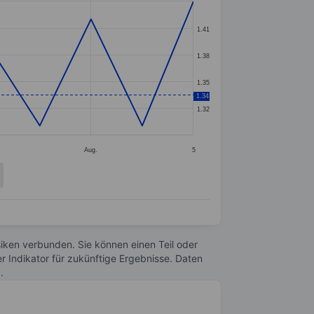
1.41
1.38
1.35
1.34
1.32
Aug.
5
Risiken verbunden. Sie können einen Teil oder
r Indikator für zukünftige Ergebnisse. Daten
n
.