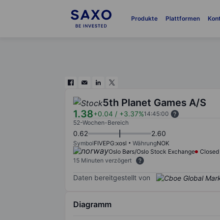
Produkte
Plattformen
Kon
5th Planet Games A/S
1.38
+0.04
/
+3.37%
14:45:00
52-Wochen-Bereich
0.62
2.60
Symbol
FIVEPG:xosl
Währung
NOK
Oslo Børs/Oslo Stock Exchange
Closed
15 Minuten verzögert
Daten bereitgestellt von
Diagramm
Chart