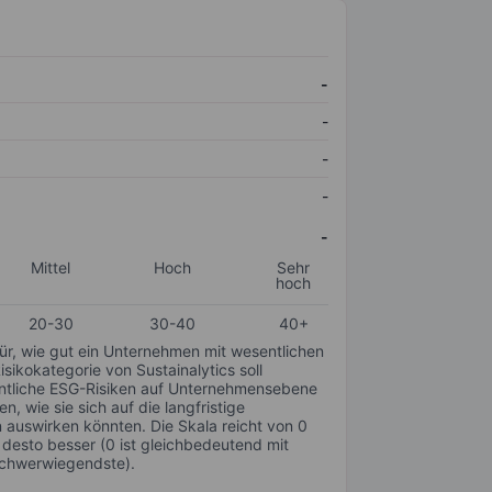
-
-
-
-
-
Mittel
Hoch
Sehr
hoch
20-30
30-40
40+
für, wie gut ein Unternehmen mit wesentlichen
ikokategorie von Sustainalytics soll
sentliche ESG-Risiken auf Unternehmensebene
n, wie sie sich auf die langfristige
auswirken könnten. Die Skala reicht von 0
, desto besser (0 ist gleichbedeutend mit
schwerwiegendste).