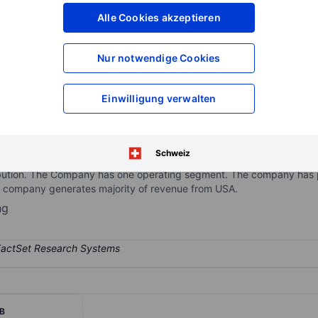
XXXXXXX
XXXXXXX
Alle Cookies akzeptieren
XXXXXXX
XXXXXXX
XXXXXXX
XXXXXXX
Nur notwendige Cookies
Konto eröffnen
um Zugriff auf mehr Di
XXXXXXX
XXXXXXX
Einwilligung verwalten
and publishing of video games, but with interests now extending into
Schweiz
 executive team from Europe and the USA, each of whom have decad
ribution. The Company has one operating segment. The company has p
 company generates majority of revenue from USA.
ng
AB