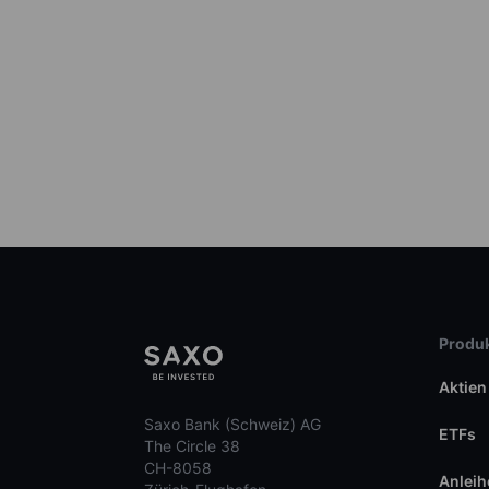
Produk
Aktien
Saxo Bank (Schweiz) AG
ETFs
The Circle 38
CH-8058
Anleih