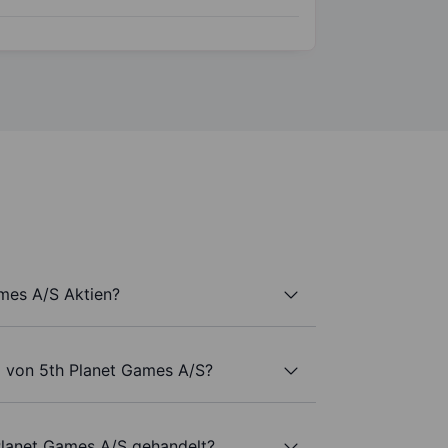
ames A/S Aktien?
l von 5th Planet Games A/S?
Planet Games A/S gehandelt?