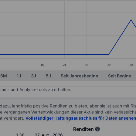
ories.
. Data ranges from 1.3 to 1.44.
16
21
28
29
30
6M
1J
3J
5J
Seit Jahresbeginn
Seit Beginn
mm- und Analyse-Tools zu erhalten.
 dazu, langfristig positive Renditen zu bieten, aber sie ist auch mit 
ie vergangenen Wertentwicklungen dieser Aktie sind kein verlässliche
ht verändert.
Vollständiger Haftungsausschluss für Daten ansehe
Renditen
1.38
07-Aug.-2026