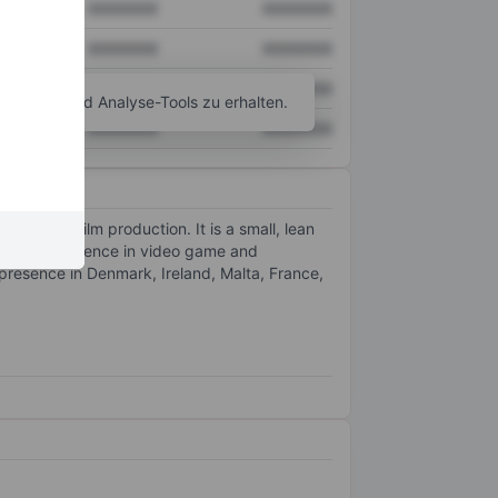
XXXXXXX
XXXXXXX
XXXXXXX
XXXXXXX
XXXXXXX
XXXXXXX
agramm- und Analyse-Tools zu erhalten.
XXXXXXX
XXXXXXX
 TV and Film production. It is a small, lean
es of experience in video game and
resence in Denmark, Ireland, Malta, France,