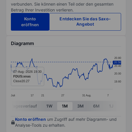
verbunden. Sie können einen Teil oder den gesamten
Betrag Ihrer Investition verlieren.
Konto
Entdecken Sie das Saxo-
Angebot
eröffnen
Diagramm
Chart
20.80
20.58
Line chart with 252 data points.
20.40
The chart has 1 X axis displaying categories.
07-Aug.-2026 19:30
20.00
FDUS:xnas
The chart has 1 Y axis displaying values. Data ranges 
Close
20.27
19.60
Juli
17
21
27
31
Aug.
7
End of interactive chart.
Tagesverlauf
1W
1M
3M
6M
1J
3J
Konto eröffnen
um Zugriff auf mehr Diagramm- und
Analyse-Tools zu erhalten.