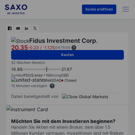
Konto eröffnen
Fidus Investment Corp.
20.35
-0.23
/
-1.12%
04:15:05
Kaufen
52-Wochen-Bereich
16.86
21.67
Symbol
FDUS:xnas
Währung
USD
NASDAQ
Closed
15 Minuten verzögert
Daten bereitgestellt von
Möchten Sie mit dem Investieren beginnen?
Handeln Sie Aktien mit einem Broker, dem über 1.5
Millionen Kunden vertrauen. Investitionen sind mit Risiken