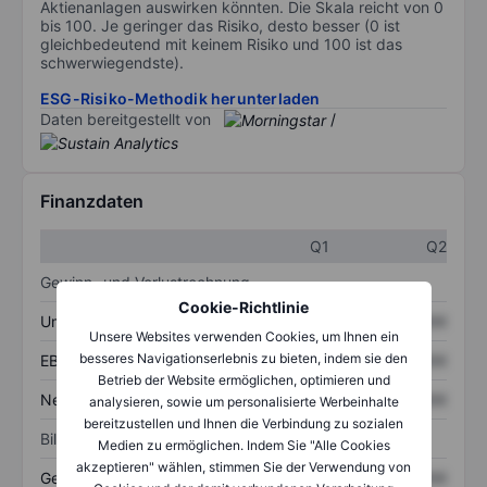
Aktienanlagen auswirken könnten. Die Skala reicht von 0
bis 100. Je geringer das Risiko, desto besser (0 ist
gleichbedeutend mit keinem Risiko und 100 ist das
schwerwiegendste).
ESG-Risiko-Methodik herunterladen
Daten bereitgestellt von
/
Finanzdaten
Q1
Q2
Gewinn- und Verlustrechnung
Cookie-Richtlinie
Umsatz
XXXXXXX
XXXXXXX
Unsere Websites verwenden Cookies, um Ihnen ein
besseres Navigationserlebnis zu bieten, indem sie den
EBITDA
XXXXXXX
XXXXXXX
Betrieb der Website ermöglichen, optimieren und
Nettoeinkommen
XXXXXXX
XXXXXXX
analysieren, sowie um personalisierte Werbeinhalte
bereitzustellen und Ihnen die Verbindung zu sozialen
Bilanz
Medien zu ermöglichen. Indem Sie "Alle Cookies
akzeptieren" wählen, stimmen Sie der Verwendung von
Gesamtvermögen
XXXXXXX
XXXXXXX